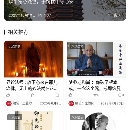
以平常心处世，于纷扰中守心安
菩
提
2025年10月10日 下午4:07
下一篇
专
相关推荐
题
八点僧音
八点僧音
公
益
慈
善
界诠法师 : 放下心来在那儿
梦参老和尚 ：你破了根本
佛
念佛，无上的妙法就在这
戒，一念这个咒，戒即恢复
教
里，无上的神咒就在这里
1
0
0
3
0
0
人
登录
注册
编辑：庄雅婷
2025年6月8日
编辑：庄雅婷
2023年7月26日
物
八点僧音
八点僧音
寺
院