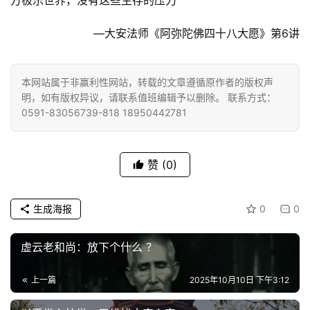
方极乐世界，没有这些生存的压力
—大安法师《阿弥陀佛四十八大愿》第6讲
资
讯
本网站属于非赢利性网站，转载的文章遵循原作者的版权声
明，如有版权异议，请联系值班编辑予以删除。 联系方式：
八
0591-83056739-818 18950442781
点
僧
音
赞
(0)
高
生成海报
0
0
僧
访
谈
虚云老和尚：放下个什么 ？
上一篇
2025年10月10日 下午3:12
心
乐