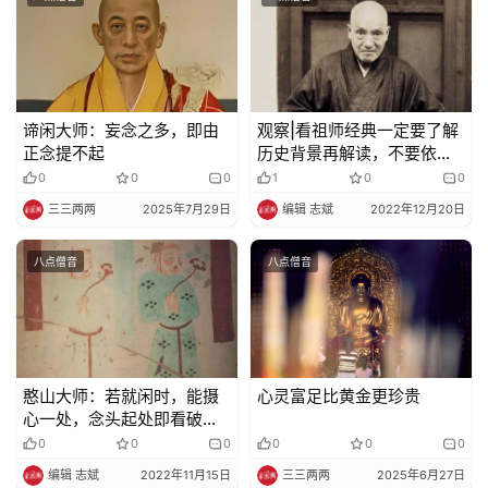
规
免
责
声
谛闲大师：妄念之多，即由
观察|看祖师经典一定要了解
明
正念提不起
历史背景再解读，不要依文
解义
0
0
0
1
0
0
三三两两
2025年7月29日
编辑 志斌
2022年12月20日
八点僧音
八点僧音
憨山大师：若就闲时，能摄
心灵富足比黄金更珍贵
心一处，念头起处即看破，
事未至时莫妄生
0
0
0
0
0
0
编辑 志斌
2022年11月15日
三三两两
2025年6月27日