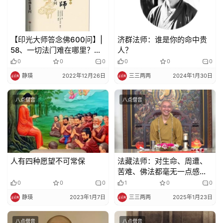
巡
礼
【印光大师答念佛600问】|
济群法师：谁是你的命中贵
58、一切法门难在哪里？净
人？
视
土法门易在哪里？
0
0
0
0
0
0
频
静瑛
2022年12月26日
三三两两
2024年1月30日
纪
八点僧音
八点僧音
录
佛
教
艺
人有四种愿望不可常保
法藏法师：对生命、周遭、
术
苦难、佛法都毫无一点感动
的人，他所学到的会是怎样
0
0
0
1
0
0
的佛法
政
静瑛
2023年1月7日
三三两两
2025年1月23日
策
法
八点僧音
八点僧音