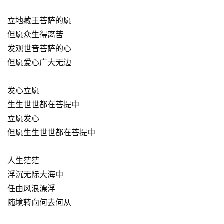
立地藏王菩萨的愿
但愿众生得离苦
发观世音菩萨的心
但愿爱心广大无边
发心立愿
生生世世都在菩提中
立愿发心
但愿生生世世都在菩提中
人生茫茫
浮沉无际大海中
任由风浪漂浮
随境转向何去何从