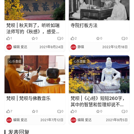
梵呗 | 秋天到了，听听如瑞
寺院打板方法
法师写的《秋感》，感受岁
月，感受生命的轮回
1
0
0
2
0
0
编辑 爱达
2021年9月24日
静瑛
2022年12月18日
心乐菩提
心乐菩提
梵呗 | 梵呗与佛教音乐
梵呗 |《心经》短短260字，
其中的智慧和哲理却说不完
道不尽，不想了，通过听来
7
0
0
0
0
0
参
编辑 爱达
2021年7月12日
编辑 爱达
2021年9月5日
发表回复