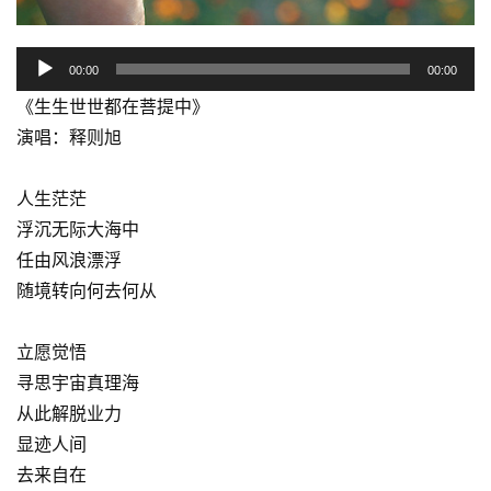
音
00:00
00:00
频
《生生世世都在菩提中》
播
演唱：释则旭
放
器
人生茫茫
浮沉无际大海中
任由风浪漂浮
随境转向何去何从
立愿觉悟
寻思宇宙真理海
从此解脱业力
显迹人间
去来自在