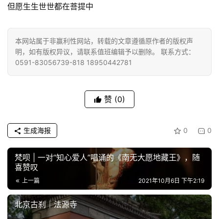
菩
但愿生生世世都在菩提中
提
本网站属于非赢利性网站，转载的文章遵循原作者的版权声
专
明，如有版权异议，请联系值班编辑予以删除。 联系方式：
题
0591-83056739-818 18950442781
公
益
赞
(0)
慈
善
生成海报
0
0
佛
教
梵呗 | 一对“知心爱人”唱诵的《南无大愿地藏王》，随
人
喜赞叹
登录
注册
物
上一篇
2021年10月6日 下午2:19
北京古刹｜法源寺
寺
院