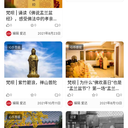
规
梵呗 | 诵读《佛说盂兰盆
免
经》，感受佛法中的孝亲之
责
道
0
0
0
声
编辑 爱达
2021年8月23日
明
心乐菩提
心乐菩提
梵呗 | 紫竹碧浪，禅山普陀
梵呗 | 为什么“佛欢喜日”也是
“盂兰盆节”？第一场“盂兰盆
法会”为谁而做？
0
0
0
2
0
0
编辑 爱达
2021年10月11日
编辑 爱达
2021年8月13日
心乐菩提
过堂