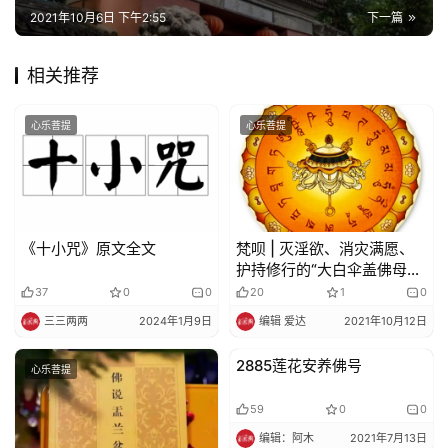
巡
2021年10月6日 下午2:55
下一篇
礼
相关推荐
视
频
心乐菩提
心乐菩提
纪
录
《十小咒》原文全文
梵呗 | 灭淫欲、消灾满愿、
佛
护持修行的“大白伞盖佛母心
教
咒”
37
0
0
20
1
0
艺
三三两两
2024年1月9日
编辑 爱达
2021年10月12日
术
2885莲花安养佛号
心乐菩提
心乐菩提
政
策
59
0
0
法
编辑：阿木
2021年7月13日