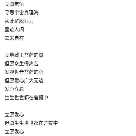
立愿觉悟
寻思宇宙真理海
从此解脱业力
资
显迹人间
讯
去来自在
八
点
立地藏王菩萨的愿
僧
但愿众生得离苦
音
发观世音菩萨的心
但愿爱心广大无边
高
发心立愿
僧
生生世世都在菩提中
访
谈
立愿发心
但愿生生世世都在菩提中
心
乐
立愿发心