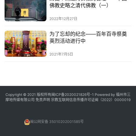
佛教史略之清代佛教（一）
视
频
2022年12月27日
纪
为了忘却的纪念——百年百寺祭奠
录
英烈活动进行中
佛
2021年7月5日
教
艺
术
政
Copyright © 2021 版权所有
闽ICP备2020021826号
-1 Powered by 福州市三
策
摩地传媒有限公司
免责声明
宗教互联网信息传播许可证闽（2022）0000019
法
规
闽公网安备 35010202001585号
免