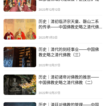
专
题
2023年12月12日
公
历史｜清初临济宗天童、磬山二系
益
的传承——中国佛教史略之清代佛
慈
教（四）
善
2023年1月3日
历史｜清代的刻经事业——中国佛
佛
教史略之清代佛教（三）
教
人
登录
注册
2022年12月27日
物
历史｜清初诸帝对佛教的推崇——
寺
中国佛教史略之清代佛教（二）
院
巡
2022年12月27日
礼
历史｜清廷对佛教的管理——中国