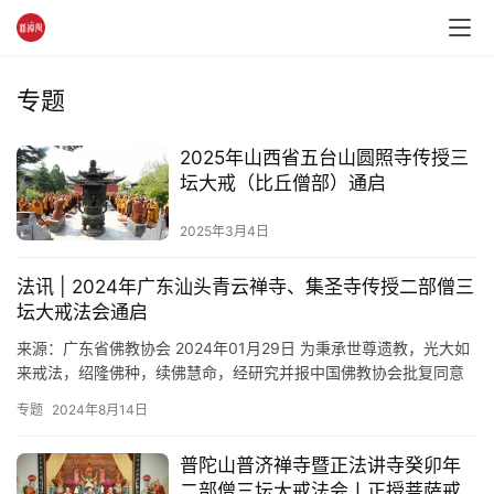
讯
八
专题
点
僧
2025年山西省五台山圆照寺传授三
音
坛大戒（比丘僧部）通启
高
2025年3月4日
僧
访
法讯 | 2024年广东汕头青云禅寺、集圣寺传授二部僧三
谈
坛大戒法会通启
来源：广东省佛教协会 2024年01月29日 为秉承世尊遗教，光大如
心
来戒法，绍隆佛种，续佛慧命，经研究并报中国佛教协会批复同意
乐
（中佛会〔2023〕411号），由广东省佛教协会主办，…
专题
2024年8月14日
菩
提
普陀山普济禅寺暨正法讲寺癸卯年
二部僧三坛大戒法会丨正授菩萨戒