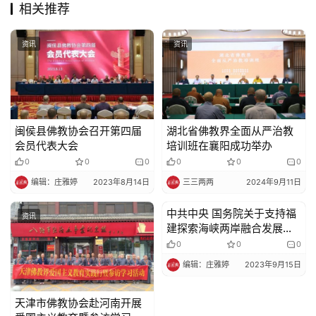
相关推荐
资讯
资讯
闽侯县佛教协会召开第四届
湖北省佛教界全面从严治教
会员代表大会
培训班在襄阳成功举办
0
0
0
0
0
0
编辑：庄雅婷
2023年8月14日
三三两两
2024年9月11日
中共中央 国务院关于支持福
资讯
资讯
建探索海峡两岸融合发展新
路 建设两岸融合发展示范区
0
0
0
的意见
编辑：庄雅婷
2023年9月15日
天津市佛教协会赴河南开展