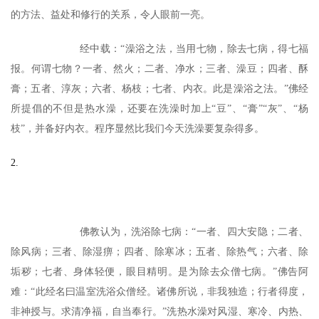
的方法、益处和修行的关系，令人眼前一亮。
经中载：“澡浴之法，当用七物，除去七病，得七福
报。何谓七物？一者、然火；二者、净水；三者、澡豆；四者、酥
膏；五者、淳灰；六者、杨枝；七者、内衣。此是澡浴之法。”
佛经
所提倡的不但是热水澡，还要在洗澡时加上“豆”、“膏”“灰”、“杨
枝”，并备好内衣。程序显然比我们今天洗澡要复杂得多。
2.
佛教认为，洗浴除七病：“一者、四大安隐；二者、
除风病；三者、除湿痹；四者、除寒冰；五者、除热气；六者、除
垢秽；七者、身体轻便，眼目精明。是为除去众僧七病。”
佛告阿
难：“此经名曰温室洗浴众僧经。诸佛所说，非我独造；行者得度，
非神授与。求清净福，自当奉行。”
洗热水澡对风湿、寒冷、内热、