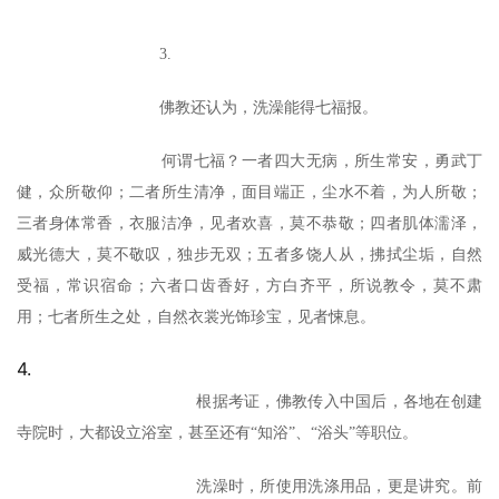
3.
佛教还认为，洗澡能得七福报。
何谓七福？一者四大无病，所生常安，勇武丁
健，众所敬仰；二者所生清净，面目端正，尘水不着，为人所敬；
三者身体常香，衣服洁净，见者欢喜，莫不恭敬；四者肌体濡泽，
威光德大，莫不敬叹，独步无双；五者多饶人从，拂拭尘垢，自然
受福，常识宿命；六者口齿香好，方白齐平，所说教令，莫不肃
用；七者所生之处，自然衣裳光饰珍宝，见者悚息。
4.
根据考证，佛教传入中国后，各地在创建
寺院时，大都设立浴室，甚至还有“知浴”、“浴头”等职位。
洗澡时，所使用洗涤用品，更是讲究。前