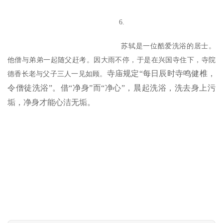
教
艺
6.
术
苏轼是一位酷爱洗浴的居士。
政
他僧与弟弟一起随父赶考。因大雨不停，于是在兴国寺住下，寺院
策
寺庙规定“每日辰时寺鸣健椎，
德香长老与父子三人一见如顾。
法
令僧徒洗浴”。借“净身”而“净心”，晨起洗浴，洗去身上污
规
垢，净身才能心洁无垢。
免
责
声
明