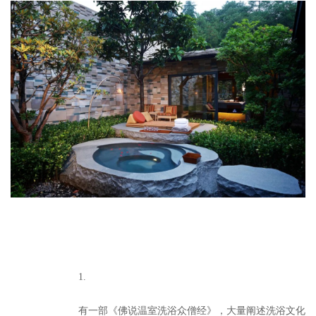
1.
有一部《佛说温室洗浴众僧经》，大量阐述洗浴文化