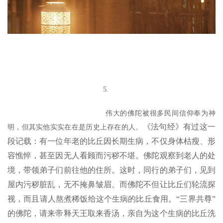
高
僧
访
谈
心
乐
5.
菩
提
伟大的佛陀被很多民间信仰奉为神
《法句经》有过这一
明，但其实他实实在在是历史上存在的人。
专
段记载：有一位年老的比丘因长期生病，不仅身体枯瘦、形
题
容憔悴，甚至因无人看顾而污秽不堪。
佛陀观察到老人的处
境，带领弟子们前往他的住所。这时，同行的弟子们，见到
公
益
屋内污秽脏乱，无不掩鼻皱眉。
而佛陀不但让比丘们轮流探
慈
视，而且请人熬煮稀饭给这个生病的比丘食用。
“三界共尊”
善
的佛陀，请来帝释天王取来香汤，亲自为这个生病的比丘洗