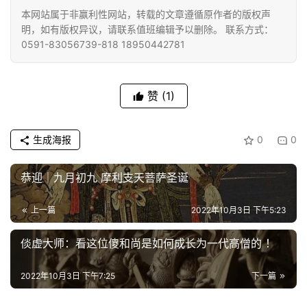
本网站属于非赢利性网站，转载的文章遵循原作者的版权声
明，如有版权异议，请联系值班编辑予以删除。 联系方式：
0591-83056739-818 18950442781
赞
(1)
生成海报
0
0
恭迎｜九月初九 摩利支天菩萨圣诞
上一篇
2022年10月3日 下午5:23
倓虚大师：看这位傻和尚是如何成长为一代高僧的 ！
2022年10月3日 下午7:25
下一篇