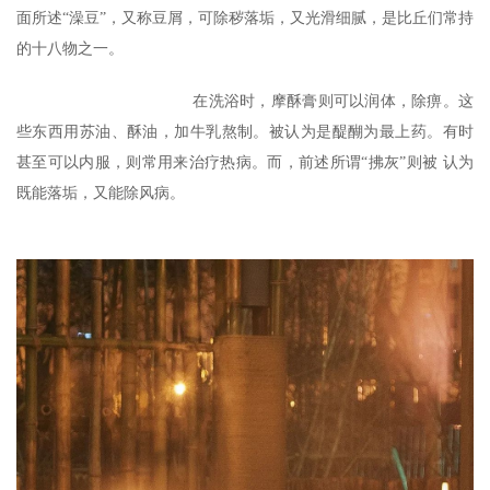
面所述“澡豆”，又称豆屑，可除秽落垢，又光滑细腻，是比丘们常持
的十八物之一。
在洗浴时，摩酥膏则可以润体，除痹。这
些东西用苏油、酥油，加牛乳熬制。被认为是醍醐为最上药。有时
甚至可以内服，则常用来治疗热病。而，前述所谓“拂灰”则被 认为
既能落垢，又能除风病。
资
讯
八
点
僧
音