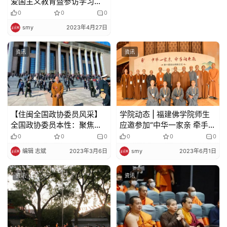
爱国主义教育暨参访学习活
动
0
0
0
smy
2023年4月27日
资讯
资讯
【住闽全国政协委员风采】
学院动态 | 福建佛学院师生
全国政协委员本性：聚焦佛
应邀参加“中华一家亲 牵手向
教健康传承积极建言献策
未来”第十届闽台佛教论坛、
0
0
0
0
0
0
中华佛教讲经交流会
编辑 志斌
2023年3月6日
smy
2023年6月1日
资讯
资讯