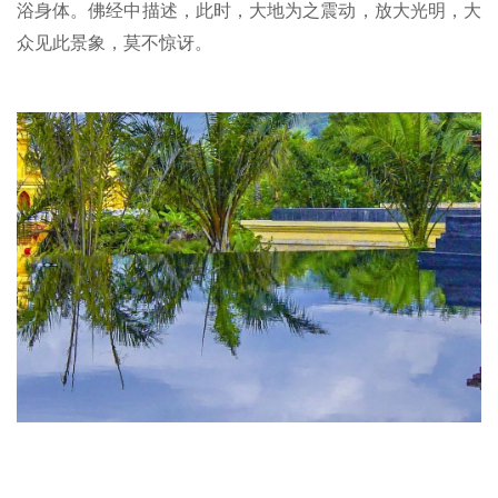
浴身体。
佛经中描述，此时，大地为之震动，放大光明，大
佛
众见此景象，莫不惊讶。
教
人
登录
注册
物
寺
院
巡
礼
视
频
纪
录
佛