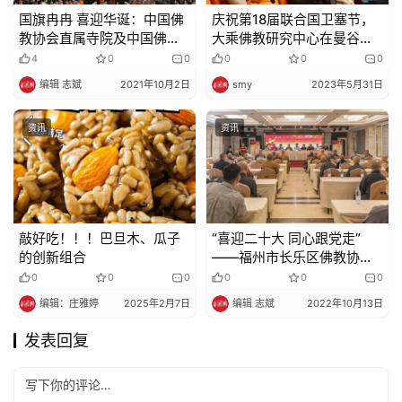
国旗冉冉 喜迎华诞：中国佛
庆祝第18届联合国卫塞节，
教协会直属寺院及中国佛学
大乘佛教研究中心在曼谷举
院举行升国旗仪式
办数字化佛教论坛
4
0
0
0
0
0
编辑 志斌
2021年10月2日
smy
2023年5月31日
资讯
资讯
敲好吃！！！巴旦木、瓜子
“喜迎二十大 同心跟党走”
的创新组合
——福州市长乐区佛教协会
举行坚持佛教中国化学习活
0
0
0
0
0
0
动
编辑：庄雅婷
2025年2月7日
编辑 志斌
2022年10月13日
发表回复