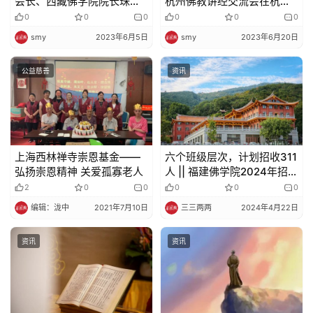
会长、西藏佛学院院长珠康·
杭州佛教讲经交流会在杭州
礼
土登克珠活佛一行参访普陀
佛学院举行
0
0
0
0
0
0
山
smy
2023年6月5日
smy
2023年6月20日
视
频
公益慈善
资讯
纪
录
上海西林禅寺崇恩基金——
六个班级层次，计划招收311
佛
弘扬崇恩精神 关爱孤寡老人
人 || 福建佛学院2024年招生
教
简章
2
0
0
0
0
0
艺
编辑：泷中
2021年7月10日
三三两两
2024年4月22日
术
资讯
资讯
政
策
法
规