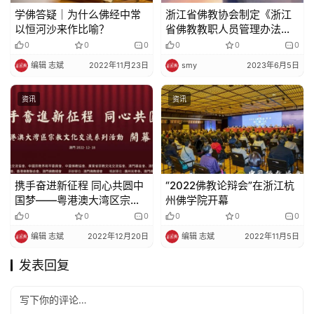
学佛答疑｜为什么佛经中常
浙江省佛教协会制定《浙江
免
以恒河沙来作比喻？
省佛教教职人员管理办法
责
（试行）》
0
0
0
0
0
0
声
编辑 志斌
2022年11月23日
smy
2023年6月5日
明
资讯
资讯
携手奋进新征程 同心共圆中
“2022佛教论辩会”在浙江杭
国梦——粤港澳大湾区宗教
州佛学院开幕
文化交流系列活动在澳门开
0
0
0
0
0
0
幕
编辑 志斌
2022年12月20日
编辑 志斌
2022年11月5日
发表回复