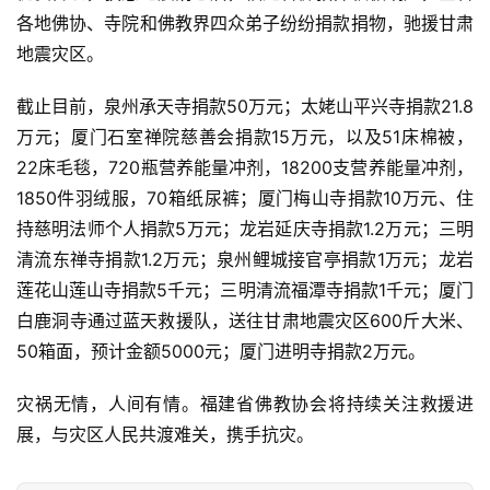
各地佛协、寺院和佛教界四众弟子纷纷捐款捐物，驰援甘肃
地震灾区。
截止目前，泉州承天寺捐款50万元；太姥山平兴寺捐款21.8
万元；厦门石室禅院慈善会捐款15万元，以及51床棉被，
22床毛毯，720瓶营养能量冲剂，18200支营养能量冲剂，
1850件羽绒服，70箱纸尿裤；厦门梅山寺捐款10万元、住
持慈明法师个人捐款5万元；龙岩延庆寺捐款1.2万元；三明
清流东禅寺捐款1.2万元；泉州鲤城接官亭捐款1万元；龙岩
莲花山莲山寺捐款5千元；三明清流福潭寺捐款1千元；厦门
白鹿洞寺通过蓝天救援队，送往甘肃地震灾区600斤大米、
50箱面，预计金额5000元；厦门进明寺捐款2万元。  
灾祸无情，人间有情。福建省佛教协会将持续关注救援进
展，与灾区人民共渡难关，携手抗灾。