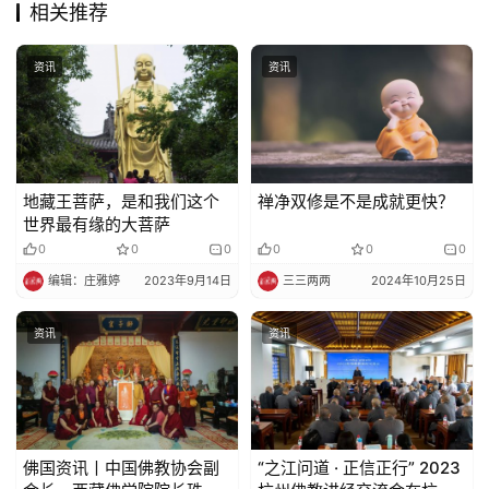
提
相关推荐
专
资讯
资讯
题
公
益
地藏王菩萨，是和我们这个
禅净双修是不是成就更快？
慈
世界最有缘的大菩萨
善
0
0
0
0
0
0
编辑：庄雅婷
2023年9月14日
三三两两
2024年10月25日
佛
教
资讯
资讯
人
登录
注册
物
寺
院
佛国资讯丨中国佛教协会副
“之江问道 · 正信正行” 2023
巡