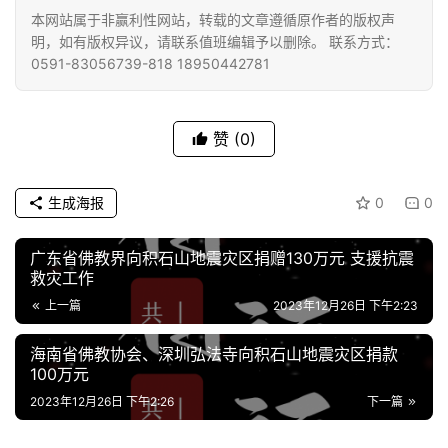
本网站属于非赢利性网站，转载的文章遵循原作者的版权声
明，如有版权异议，请联系值班编辑予以删除。 联系方式：
资
0591-83056739-818 18950442781
讯
八
赞
(0)
点
僧
音
生成海报
0
0
高
广东省佛教界向积石山地震灾区捐赠130万元 支援抗震
救灾工作
僧
访
上一篇
2023年12月26日 下午2:23
谈
海南省佛教协会、深圳弘法寺向积石山地震灾区捐款
100万元
心
2023年12月26日 下午2:26
下一篇
乐
菩