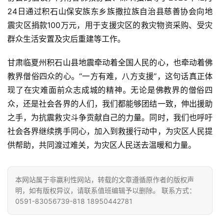
24日通过积石山保安族东乡族撒拉族自治县慈善协会向地
震灾区捐款100万元，用于支援灾区的救灾物资采购、受灾
群众生活安置及灾后重建等工作。
甘肃临夏州积石山县地震牵动着全国人民的心，也牵动着佛
教界僧俗四众的心。“一方有难，八方支援”，这句话真正体
现了在灾难面前众志成城的精神。无论是佛教界的僧俗四
众，还是社会各界的人们，我们都能够团结一致，伸出援助
之手，为抗震救灾斗争贡献自己的力量。同时，我们也呼吁
社会各界继续携手同心，加入到救援行动中，为灾区人民提
供帮助，共同渡过难关，为灾区人民送去温暖和力量。
本网站属于非赢利性网站，转载的文章遵循原作者的版权声
明，如有版权异议，请联系值班编辑予以删除。 联系方式：
0591-83056739-818 18950442781
资