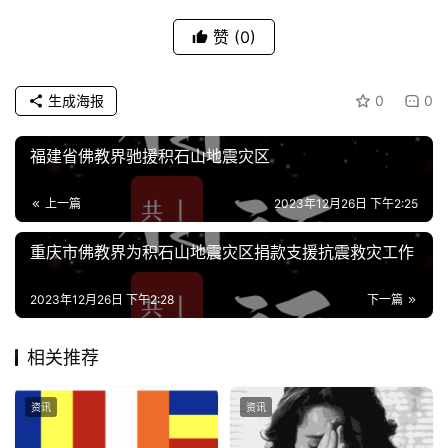
讯
赞
(0)
八
点
生成海报
0
0
僧
音
福建省佛教界驰援积石山地震灾区
高
上一篇
2023年12月26日 下午2:25
僧
重庆市佛教界为积石山地震灾区捐款支援抗震救灾工作
访
谈
2023年12月26日 下午2:28
下一篇
心
乐
相关推荐
菩
提
资讯
资讯