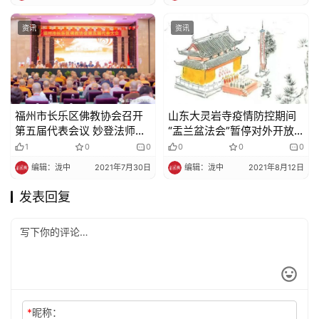
责
声
资讯
资讯
明
福州市长乐区佛教协会召开
山东大灵岩寺疫情防控期间
第五届代表会议 妙登法师当
“盂兰盆法会”暂停对外开放
选为会长
的通告
1
0
0
0
0
0
编辑：泷中
2021年7月30日
编辑：泷中
2021年8月12日
发表回复
*
昵称：