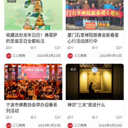
视
频
纪
收藏这份龙年日历！佛菩萨
厦门石室禅院慈善会新春爱
录
的圣诞吉日全都标注
心行活动进行中
0
0
0
0
0
0
佛
三三两两
2024年3月22日
三三两两
2024年1月12日
教
艺
资讯
资讯
术
政
策
法
宁波市佛教协会举办迎春系
禅宗“三关”是说什么
规
列活动
0
0
0
0
0
0
免
三三两两
2024年1月31日
三三两两
2024年4月25日