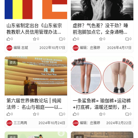
专
题
山东省制定出台《山东省宗
虚胖？气色差？没干劲？睡
公
教教职人员信用管理办法
前泡脚加点它，全身通畅，
益
（试行）》
一身好轻松
0
0
0
0
0
0
慈
编辑 志斌
2022年10月17日
编辑：庄雅婷
2026年4月17日
善
资讯
资讯
佛
教
人
登录
注册
物
第六届世界佛教论坛 | 纯闻
一条鲨鱼裤= 瑜伽裤+运动裤
寺
法师 ：名山与祖庭——以江
+打底裤，温暖还塑形，舒适
院
西云居山真如禅寺的“守正创
不紧绷
0
0
0
0
0
0
新”思想为例
巡
三三两两
2024年10月24日
编辑：庄雅婷
2024年2月22日
礼
资讯
资讯