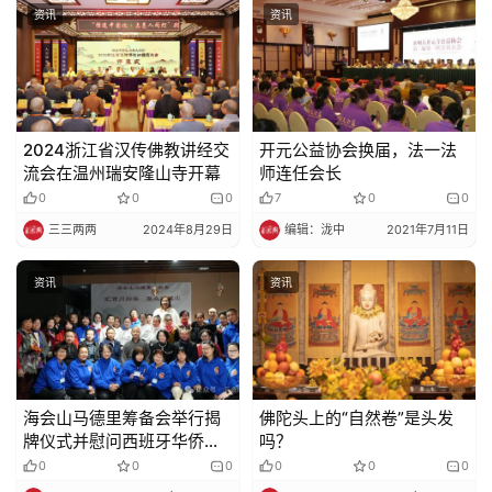
资讯
资讯
规
免
责
声
2024浙江省汉传佛教讲经交
开元公益协会换届，法一法
明
流会在温州瑞安隆山寺开幕
师连任会长
0
0
0
7
0
0
三三两两
2024年8月29日
编辑：泷中
2021年7月11日
资讯
资讯
海会山马德里筹备会举行揭
佛陀头上的“自然卷”是头发
牌仪式并慰问西班牙华侨华
吗？
人长青俱乐部
0
0
0
0
0
0