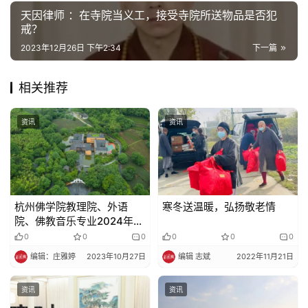
菩
天因律师 ：在寺院当义工，接受寺院所送物品是否犯
戒？
提
2023年12月26日 下午2:34
下一篇
专
题
相关推荐
公
资讯
资讯
益
慈
善
杭州佛学院教理院、外语
寒冬送温暖，弘扬敬老情
佛
院、佛教音乐专业2024年招
教
生简章
0
0
0
0
0
0
人
登录
注册
编辑：庄雅婷
2023年10月27日
编辑 志斌
2022年11月21日
物
资讯
资讯
寺