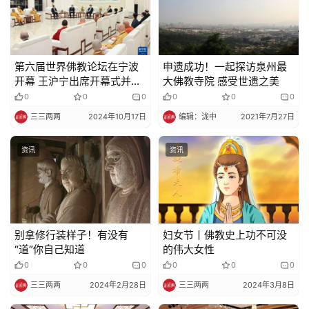
院
巡
礼
第六届世界佛教论坛在宁波
申遗成功！一起探访泉州最
视
开幕 王沪宁出席开幕式并致
大佛教寺院 感受世遗之美
频
辞
0
0
0
0
0
0
三三两两
2024年10月17日
编辑：泷中
2021年7月27日
纪
录
资讯
资讯
佛
教
艺
别拿修行装样子！有没有
妇女节丨佛教史上功不可没
术
“道”你自己知道
的伟大女性
0
0
0
0
0
0
政
三三两两
2024年2月28日
三三两两
2024年3月8日
策
法