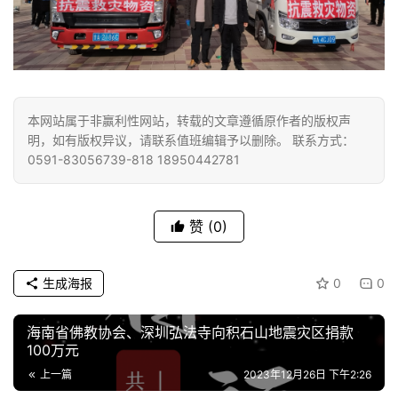
资
讯
本网站属于非赢利性网站，转载的文章遵循原作者的版权声
明，如有版权异议，请联系值班编辑予以删除。 联系方式：
八
0591-83056739-818 18950442781
点
僧
音
赞
(0)
高
僧
生成海报
0
0
访
谈
海南省佛教协会、深圳弘法寺向积石山地震灾区捐款
100万元
心
上一篇
2023年12月26日 下午2:26
乐