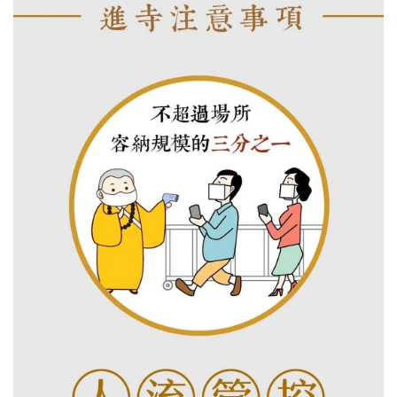
佛
教
艺
术
政
策
法
规
免
责
声
明