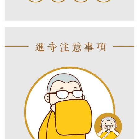
资
讯
八
点
僧