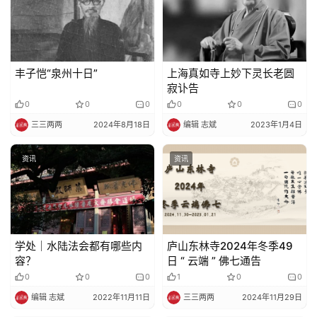
丰子恺“泉州十日”
上海真如寺上妙下灵长老圆
寂讣告
0
0
0
0
0
0
三三两两
2024年8月18日
编辑 志斌
2023年1月4日
资讯
资讯
学处｜水陆法会都有哪些内
庐山东林寺2024年冬季49
容？
日 “ 云端 ” 佛七通告
0
0
0
1
0
0
编辑 志斌
2022年11月11日
三三两两
2024年11月29日