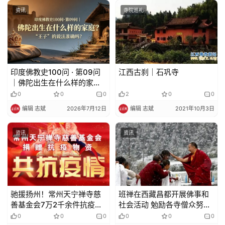
资讯
寺院巡礼
印度佛教史100问 · 第09问
江西古刹｜石巩寺
｜佛陀出生在什么样的家
庭？”王子”的说法准确吗？
0
0
0
2
0
0
编辑 志斌
2026年7月12日
编辑 志斌
2021年10月3日
资讯
资讯
驰援扬州！常州天宁禅寺慈
班禅在西藏昌都开展佛事和
善基金会7万2千余件抗疫物
社会活动 勉励各寺僧众努力
资已发往一线
修行
0
0
0
0
0
0