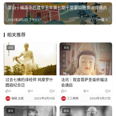
蒙山 | 福源寺启建辛丑年第七期千堂蒙山施食法会通启
2021年9月2日 下午5:17
下一篇
相关推荐
资讯
资讯
过去七佛的译经师 鸠摩罗什
法讯｜观音菩萨圣诞祈福法
圆寂纪念日
会通启
0
0
0
0
0
0
编辑 志斌
2022年9月15日
三三两两
2024年3月27日
资讯
资讯