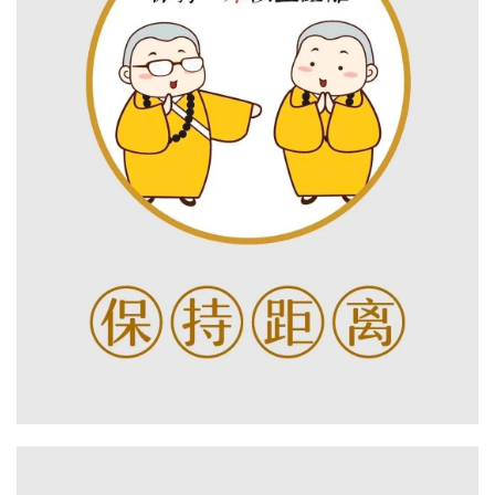
慈
善
佛
教
人
登录
注册
物
寺
院
巡
礼
视
频
纪
录