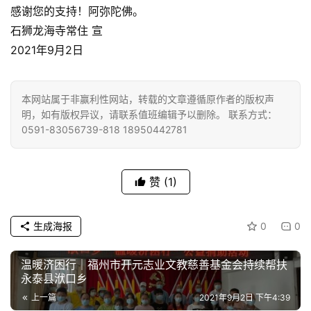
感谢您的支持！阿弥陀佛。
石狮龙海寺常住 宣
2021年9月2日
本网站属于非赢利性网站，转载的文章遵循原作者的版权声
明，如有版权异议，请联系值班编辑予以删除。 联系方式：
0591-83056739-818 18950442781
赞
(1)
生成海报
0
0
温暖济困行｜福州市开元志业文教慈善基金会持续帮扶
永泰县洑口乡
上一篇
2021年9月2日 下午4:39