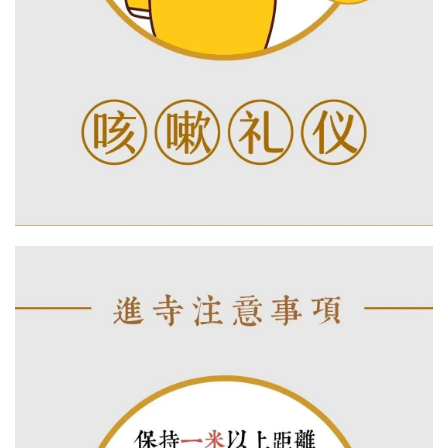
音
高
僧
访
谈
心
乐
菩
提
专
题
公
益