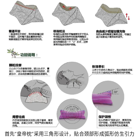
访
谈
心
乐
菩
提
专
题
公
益
慈
善
佛
首先“皇帝枕”采用三角形设计，贴合颈部形成弧形仿生引力