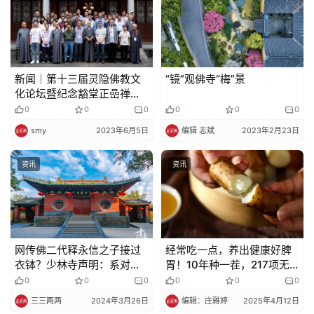
新闻｜第十三届灵隐佛教文
“镜”观佛寺“梅”景
化论坛暨纪念豁堂正嵒禅师
诞辰426周年学术研讨会在
0
0
0
0
0
0
杭州灵隐寺举行
smy
2023年6月5日
编辑 志斌
2023年2月23日
资讯
资讯
网传佛二代释永信之子接过
经常吃一点，养出健康好脾
衣钵？少林寺声明：系对永
胃！10年种一茬，217项无
信方丈的严重诬蔑！
农残，关键好山药还不贵~
0
0
0
0
0
0
三三两两
2024年3月26日
编辑：庄雅婷
2025年4月12日