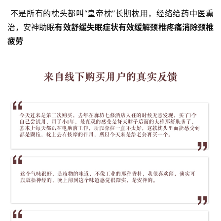
术
 不是所有的枕头都叫“皇帝枕”长期枕用，经络给药中医熏
治，安神助眠
有效舒缓失眠症状
有效缓解颈椎疼痛
消除颈椎
政
疲劳
策
法
规
免
责
声
明