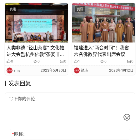
资讯
资讯
人类非遗 “径山茶宴” 文化推
福建进入“两会时间”！我省
进大会暨杭州佛教“茶宴非
六名佛教界代表出席会议
遗”专研班开班仪式在余杭径
0
0
0
1
0
0
山举行
smy
2023年5月30日
静瑛
2023年1月12日
发表回复
*
昵称：