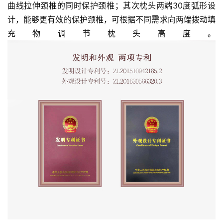
教
曲线拉伸颈椎的同时保护颈椎；其次枕头两端30度弧形设
人
登录
注册
计，能够更有效的保护颈椎，可根据不同需求向两端拨动填
物
充物调节枕头高度。
寺
院
巡
礼
视
频
纪
录
佛
教
艺