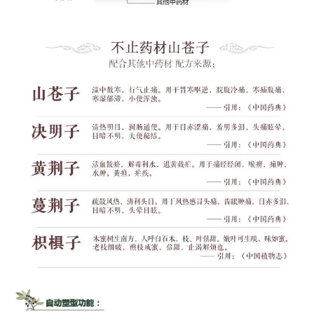
资
讯
八
点
僧
音
高
僧