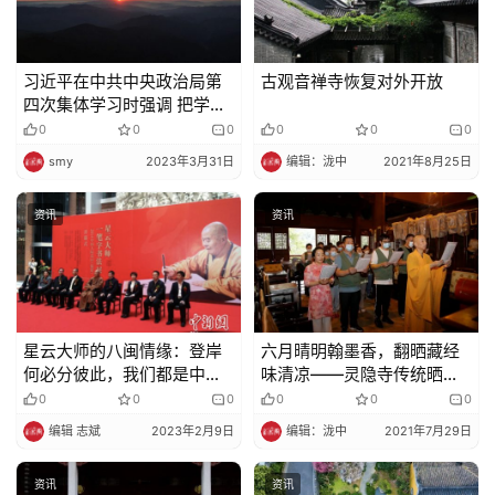
习近平在中共中央政治局第
古观音禅寺恢复对外开放
四次集体学习时强调 把学习
贯彻新时代中国特色社会主
0
0
0
0
0
0
义思想不断引向深入
smy
2023年3月31日
编辑：泷中
2021年8月25日
资讯
资讯
星云大师的八闽情缘：登岸
六月晴明翰墨香，翻晒藏经
何必分彼此，我们都是中国
味清凉——灵隐寺传统晒经
人
活动
0
0
0
0
0
0
编辑 志斌
2023年2月9日
编辑：泷中
2021年7月29日
资讯
资讯