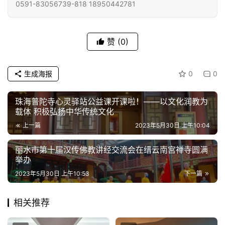
0591-83056739-818 18950442781
赞
(0)
生成海报
0
0
珠海普陀寺心灵驿站公益课开课啦！——以文化润教为
载体 积极弘扬中华传统文化
上一篇
2023年5月30日 上午10:04
丽水市第十届汉传佛教讲经交流会在缙云南宫禅寺圆满
举办
2023年5月30日 上午10:53
下一篇
相关推荐