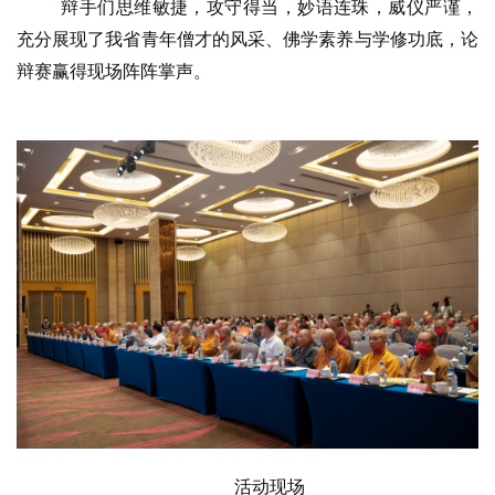
艺
辩手们思维敏捷，攻守得当，妙语连珠，威仪严谨，
术
充分展现了我省青年僧才的风采、佛学素养与学修功底，论
辩赛赢得现场阵阵掌声。
政
策
法
规
免
责
声
明
活动现场