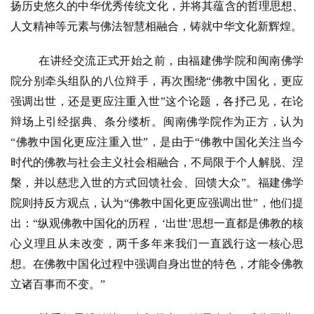
扬历史悠久的中华优秀传统文化，并将其蕴含的哲理思想、
教
人文精神等元素与佛法智慧相融合，铸就中华文化新辉煌。
人
登录
注册
物
在讲经交流正式开始之前，由福建佛学院和闽南佛学
院分别牵头组队的八位辩手，再次围绕
“佛教中国化，更应
寺
院
强调出世，还是更应注重入世”这个论题，各抒己见，在论
巡
辩场上引经据典、条分缕析。闽南佛学院作为正方，认为
礼
“佛教中国化更应注重入世”，是由于“佛教中国化关注当今
时代的佛教与社会主义社会相融合，不局限于个人解脱、涅
视
槃，并以慈悲入世的方式回馈社会、回馈大众”。福建佛学
频
院则持反方观点，认为“佛教中国化更应强调出世”，他们提
出：“纵观佛教中国化的历程，‘出世’思想一直都是佛教的核
纪
心义理且从未改变，两千多年来我们一直践行这一核心思
录
想。在佛教中国化过程中强调自身出世的特色，才能令佛教
佛
立诸百事而不变。”
教