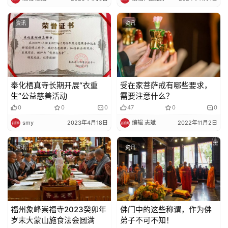
资讯
资讯
奉化栖真寺长期开展“衣重
受在家菩萨戒有哪些要求，
生”公益慈善活动
需要注意什么？
0
0
0
47
0
0
smy
2023年4月18日
编辑 志斌
2022年11月2日
资讯
资讯
福州象峰崇福寺2023癸卯年
佛门中的这些称谓，作为佛
岁末大蒙山施食法会圆满
弟子不可不知！