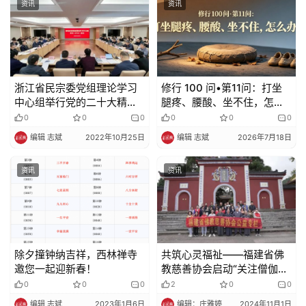
资讯
资讯
浙江省民宗委党组理论学习
修行 100 问•第11问：打坐
中心组举行党的二十大精神
腿疼、腰酸、坐不住，怎么
专题学习会
办？
0
0
0
0
0
0
编辑 志斌
2022年10月25日
编辑 志斌
2026年7月18日
资讯
资讯
除夕撞钟纳吉祥，西林禅寺
共筑心灵福祉——福建省佛
邀您一起迎新春！
教慈善协会启动“关注僧伽健
康”公益之旅
0
0
0
2
0
0
编辑 志斌
2023年1月6日
编辑：庄雅婷
2024年11月1日