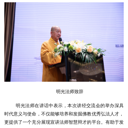
僧
访
谈
心
乐
菩
提
专
题
公
明光法师致辞
益
慈
明光法师在讲话中表示，本次讲经交流会的举办深具
善
时代意义与使命，不仅能够培养和发掘佛教优秀弘法人才，
更提供了一个充分展现宣讲法师智慧辩才的平台。有助于发
佛