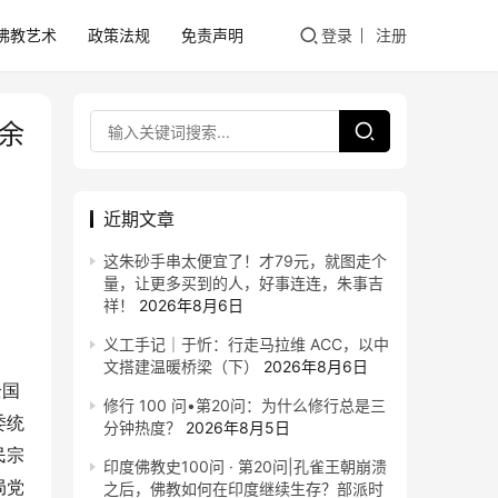
佛教艺术
政策法规
免责声明
登录
注册
在余
近期文章
这朱砂手串太便宜了！才79元，就图走个
量，让更多买到的人，好事连连，朱事吉
祥！
2026年8月6日
义工手记｜于忻：行走马拉维 ACC，以中
文搭建温暖桥梁（下）
2026年8月6日
全国
修行 100 问•第20问：为什么修行总是三
委统
分钟热度？
2026年8月5日
民宗
印度佛教史100问 · 第20问|孔雀王朝崩溃
局党
之后，佛教如何在印度继续生存？部派时