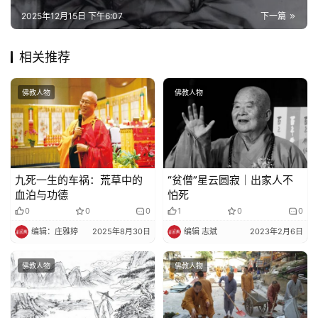
2025年12月15日 下午6:07
下一篇
相关推荐
佛教人物
佛教人物
九死一生的车祸：荒草中的
“贫僧”星云圆寂｜出家人不
血泊与功德
怕死
0
0
0
1
0
0
编辑：庄雅婷
2025年8月30日
编辑 志斌
2023年2月6日
佛教人物
佛教人物