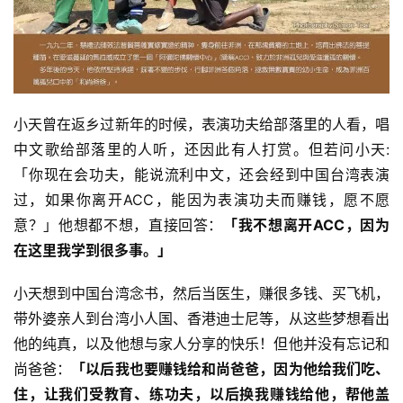
规
免
责
声
明
小天曾在返乡过新年的时候，表演功夫给部落里的人看，唱
中文歌给部落里的人听，还因此有人打赏。但若问小天:
「你现在会功夫，能说流利中文，还会经到中国台湾表演
过，如果你离开ACC，能因为表演功夫而赚钱，愿不愿
意？」他想都不想，直接回答：
「我不想离开ACC，因为
在这里我学到很多事。」
小天想到中国台湾念书，然后当医生，赚很多钱、买飞机，
带外婆亲人到台湾小人国、香港迪士尼等，从这些梦想看出
他的纯真，以及他想与家人分享的快乐！但他并没有忘记和
尚爸爸：
「以后我也要赚钱给和尚爸爸，因为他给我们吃、
住，让我们受教育、练功夫，以后换我赚钱给他，帮他盖