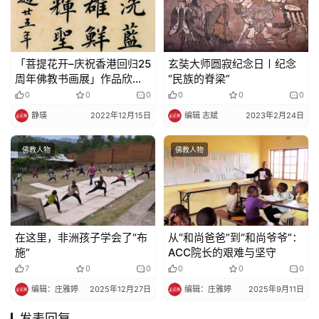
「菩提花开–庆祝香港回归25
玄奘大师圆寂纪念日〡纪念
周年佛教书画展」作品欣赏
“民族的脊梁”
（6）
0
0
0
0
0
0
静瑛
2022年12月15日
编辑 志斌
2023年2月24日
佛教人物
佛教人物
在这里，非洲孩子学会了“布
从“和尚爸爸”到“和尚爷爷”：
施”
ACC院长的艰难与坚守​​
7
0
0
0
0
0
编辑：庄雅婷
2025年12月27日
编辑：庄雅婷
2025年9月11日
发表回复