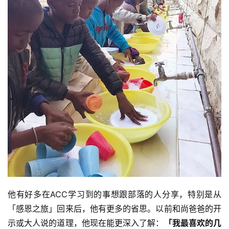
菩
提
专
题
公
益
慈
善
佛
教
人
登录
注册
物
他有好多在ACC学习到的事想跟部落的人分享，特别是从
「感恩之旅」回来后，他有更多的省思。以前和尚爸爸的开
寺
示或大人说的道理，他现在能更深入了解：
「我最喜欢的几
院