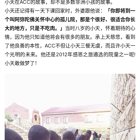
小天在ACC的故事，却不是多数非洲小孩的故事。
小天还记得有一天下课回家时，外婆跟他说：
「你即将到一
个叫阿弥陀佛关怀中心的孤儿院，那是个很好、很适合你长
资
大的地方，只是不吃肉。」
当时八岁的小天，怀着期待的心
讯
情，因为他只知道他将会有很多的朋友。承上天慈悲，看到
了他良善的本性，ACC不但让小天三餐无虞，而且许小天一
八
个光明的未来。他还是2012年感恩之旅遴选的院童之一呢!
点
僧
小天敢做梦了！
音
高
僧
访
谈
心
乐