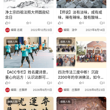
净土宗四祖法照大师圆寂纪
【师说】淡有淡味，咸有咸
念日
味，辣有辣味，酸有酸味，
如有禅心，都是好味
0
0
0
0
0
0
编辑 志斌
2022年12月23日
编辑：泷中
2021年8月14日
佛教人物
佛教人物
【ACC专栏】姓名藏诗意，
四次传法三度中断！沉寂
童心向远方｜认识这群可爱
2200年的非洲佛法，如今终
的非洲孩子（中）
于开花
0
0
0
0
0
0
编辑：庄雅婷
2026年6月11日
编辑：庄雅婷
2026年6月23日
佛教人物
佛教人物