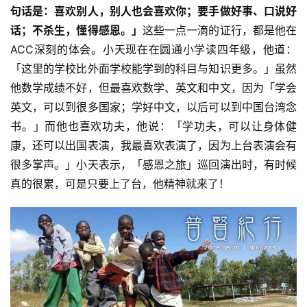
句话是：喜欢别人，别人也会喜欢你；要手做好事、口说好
巡
礼
话；不杀生，懂得感恩。」
这些一点一滴的证行，都是他在
ACC深刻的体会。小天现在在圆通小学读四年级，他道：
视
「这里的学校比外面学校能学到的科目与知识更多。」虽然
频
他数学成绩不好，但最喜欢数学、英文和中文，因为「学会
英文，可以到很多国家；学好中文，以后可以到中国台湾念
纪
书。」而他也喜欢功夫，他说：「学功夫，可以让身体健
录
康，还可以出国表演，我最喜欢表演了，因为上台表演会有
很多掌声。」小天表示，「感恩之旅」巡回演出时，有时候
佛
真的很累，可是只要上了台，他精神就来了！
教
艺
术
政
策
法