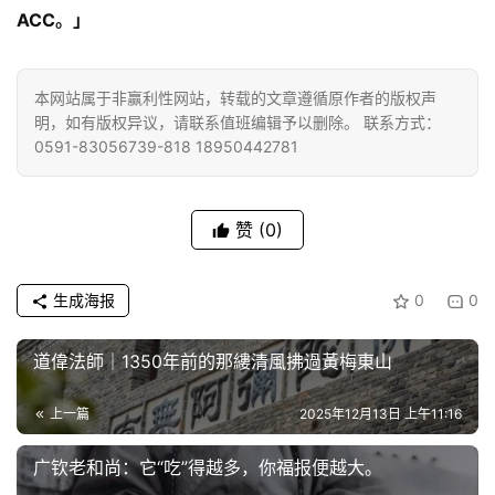
ACC。」
本网站属于非赢利性网站，转载的文章遵循原作者的版权声
明，如有版权异议，请联系值班编辑予以删除。 联系方式：
0591-83056739-818 18950442781
赞
(0)
生成海报
0
0
道偉法師｜1350年前的那縷清風拂過黃梅東山
上一篇
2025年12月13日 上午11:16
广钦老和尚：它“吃”得越多，你福报便越大。