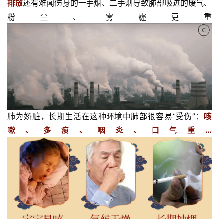
排放
还有难闻伤身的一手烟、二手烟导致肺部吸进的废气、
粉尘、雾霾更重
肺为娇脏，长期生活在这种环境中肺部很容易“受伤”：
咳
嗽、多痰、咽炎、口气重…