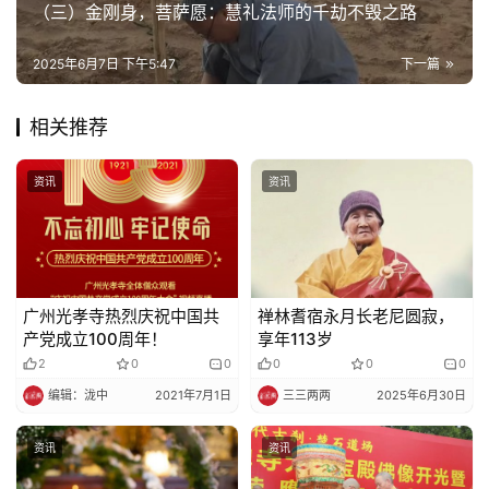
（三）金刚身，菩萨愿：慧礼法师的千劫不毁之路
2025年6月7日 下午5:47
下一篇
相关推荐
资讯
资讯
广州光孝寺热烈庆祝中国共
禅林耆宿永月长老尼圆寂，
产党成立100周年！
享年113岁
2
0
0
0
0
0
编辑：泷中
2021年7月1日
三三两两
2025年6月30日
资讯
资讯