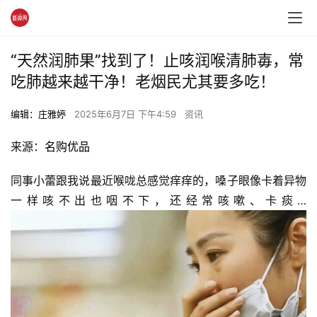
“天然润肺果”找到了！止咳润喉清肺毐，常
吃肺越来越干净！老烟民尤其要多吃！
编辑：庄雅婷
2025年6月7日 下午4:59
资讯
来源：
名购优品
同事小蕾跟我说最近喉咙总感觉痒痒的，嗓子眼像卡着异物
一样咳不出也咽不下，还经常咳嗽、卡痰…