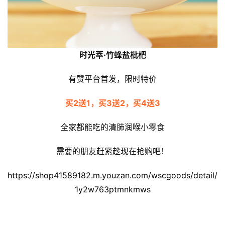
规
免
责
时光萃·竹蜂盐枇杷
声
明
有赞平台首发，限时特价
买2送1，买3送2，买4送3
全家都能吃的清肺润喉小零食
需要的朋友赶紧趁现在抢购吧！
https://shop41589182.m.youzan.com/wscgoods/detail/
1y2w763ptmnkmws