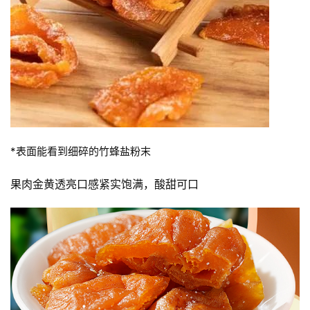
菩
提
专
题
公
益
*表面能看到细碎的竹蜂盐粉末
慈
善
果肉金黄透亮口感紧实饱满，酸甜可口
佛
教
人
登录
注册
物
寺