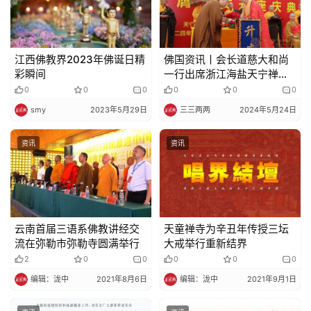
江西佛教界2023年佛诞日精
佛国资讯丨会长道慈大和尚
彩瞬间
一行出席浙江海盐天宁禅寺
大雄宝殿佛像开光暨乘明法
0
0
0
0
0
0
师荣膺方丈升座庆典
smy
2023年5月29日
三三两两
2024年5月24日
资讯
资讯
云南首届三语系佛教讲经交
天童禅寺为辛丑年传授三坛
流在弥勒市弥勒寺圆满举行
大戒举行重新结界
2
0
0
0
0
0
编辑：泷中
2021年8月6日
编辑：泷中
2021年9月1日