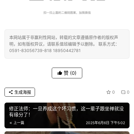
本网站属于非赢利性网站，转载的文章遵循原作者的版权声
明，如有版权异议，请联系值班编辑予以删除。 联系方式：
0591-83056739-818 18950442781
赞
(0)
生成海报
0
0
修正法师：一旦养成这个坏习惯，这一辈子跟坐禅就没
有缘分了！
上一篇
2025年6月6日 下午5:02