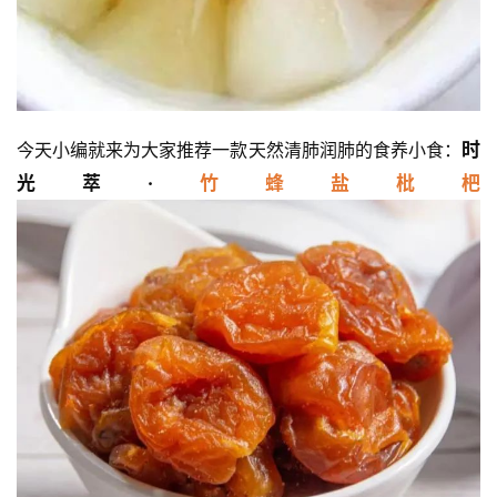
今天小编就来为大家推荐一款天然清肺润肺的食养小食：
时
光萃
·
竹蜂盐枇杷