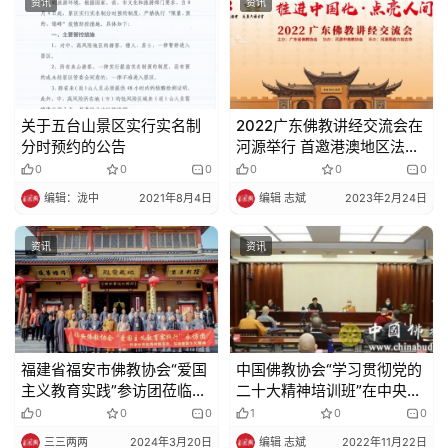
资讯
资讯
关于五台山景区实行实名制
2022广东佛教讲经交流会在
分时预约的公告
河源举行 首邀港澳地区法师
示范讲经
0
0
0
0
0
0
编辑：泷中
2021年8月4日
编辑 志斌
2023年2月24日
资讯
资讯
福建省福安市佛教协会“爱国
中国佛教协会“学习贯彻党的
主义教育实践”参访团莅临地
二十大精神培训班”在中央社
藏古寺参学
会主义学院举办
0
0
0
1
0
0
三三两两
2024年3月20日
编辑 志斌
2022年11月22日