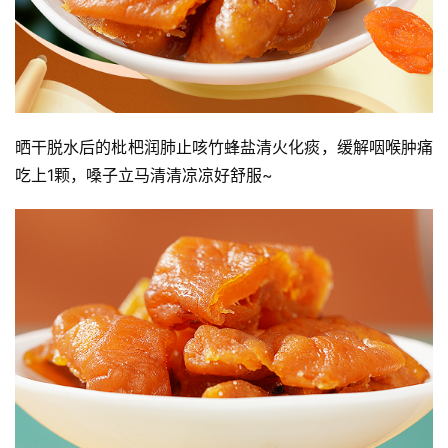
院
巡
礼
视
频
晒干脱水后的枇杷润肺止咳竹蜂盐清火化痰，缓解咽喉肿痛
吃上1颗，嗓子立马清清凉凉好舒服~
纪
录
佛
教
艺
术
政
策
法