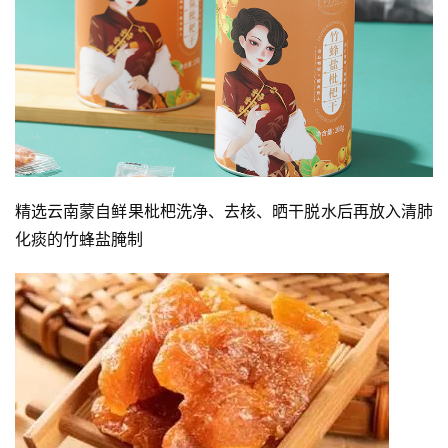
资
讯
八
点
僧
精选云南蒙自鲜果枇杷洗净、去核、晒干脱水后再放入清肺
音
化痰的竹蜂盐腌制
高
僧
访
谈
心
乐