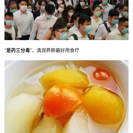
“
是药三分毒
”，清润养肺朂好用食疗