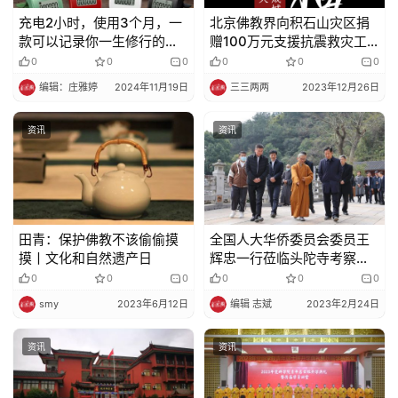
充电2小时，使用3个月，一
北京佛教界向积石山灾区捐
款可以记录你一生修行的计
赠100万元支援抗震救灾工
数器
作
0
0
0
0
0
0
编辑：庄雅婷
2024年11月19日
三三两两
2023年12月26日
资讯
资讯
田青：保护佛教不该偷偷摸
全国人大华侨委员会委员王
摸丨文化和自然遗产日
辉忠一行莅临头陀寺考察调
研
0
0
0
0
0
0
smy
2023年6月12日
编辑 志斌
2023年2月24日
资讯
资讯