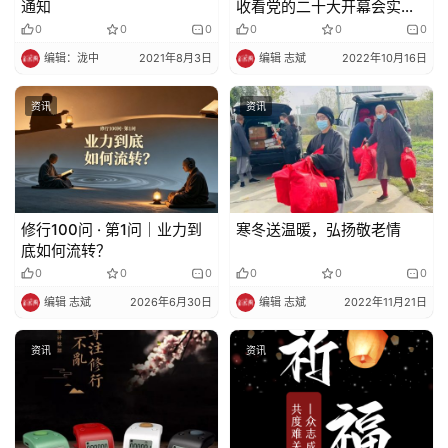
通知
收看党的二十大开幕会实况
直播
0
0
0
0
0
0
编辑：泷中
2021年8月3日
编辑 志斌
2022年10月16日
资讯
资讯
修行100问 · 第1问｜业力到
寒冬送温暖，弘扬敬老情
底如何流转？
0
0
0
0
0
0
编辑 志斌
2026年6月30日
编辑 志斌
2022年11月21日
资讯
资讯