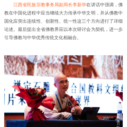
江西省民族宗教事务局副局长李新华
在讲话中强调，佛
纪
教在中国化进程中应当继续大力传承中华文明，并从佛教中
录
国化应突出连续性、创新性、统一性这三个方向进行了详细
论述。最后提出全省佛教界应以本次研讨会为契机，进一步
佛
引导佛教与中华优秀传统文化相融合。
教
艺
术
政
策
法
规
免
责
声
明