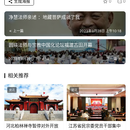
生成海报
0
0
净慧法师亲述 ：地藏菩萨成就了我
上一篇
2023年9月28日 上午10:18
圆瑛法师与宗教中国化论坛福建古田开幕
2023年9月28日 下午4:14
下一篇
相关推荐
资讯
资讯
河北柏林禅寺暂停对外开放
江苏省民宗委党员干部集中