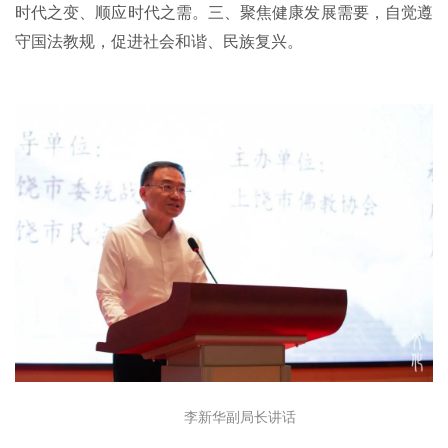
时代之变、顺应时代之需。三、聚焦健康发展需要，自觉遵
公
守国法教规，促进社会和谐、民族复兴。
益
慈
善
佛
教
人
登录
注册
物
寺
院
巡
礼
视
李新华副局长讲话
频