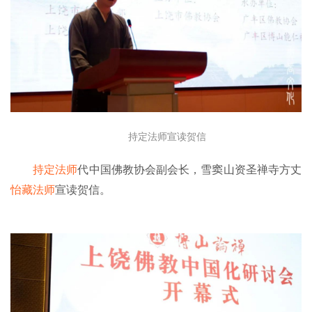
持定法师宣读贺信
持定法师
代中国佛教协会副会长，雪窦山资圣禅寺方丈
怡藏法师
宣读贺信。