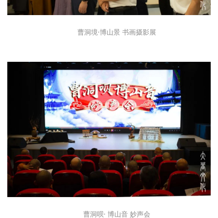
曹洞境·博山景 书画摄影展
曹洞呗· 博山音 妙声会