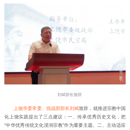
八
点
僧
音
高
僧
访
谈
心
乐
菩
刘斌部长致辞
提
上饶市委常委、统战部部长刘斌
致辞，就推进宗教中国
专
化上饶实践提出了三点建议：一、传承优秀历史文化，把
题
“中华优秀传统文化浸润宗教”作为重要主题。二、主动适应