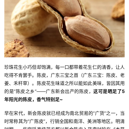
珍珠花生小巧但却饱满，每一口都带着花生仁的清香，让人
资
吃得不肯罢手。陈皮，广东三宝之首（广东三宝：陈皮、老
讯
姜、禾秆草）。陈皮花生味道之所以能如此美味，皆因其用
的是”陈皮之乡”——广东新会出产的陈皮，
这可是晒足了5
八
年阳光的陈皮，香气特别足~
点
僧
早在宋代，新会陈皮就已经成为南北贸易的“广货”之一，当
音
时常称其为“广陈皮”，行销全国和南洋、美洲等地区。明清