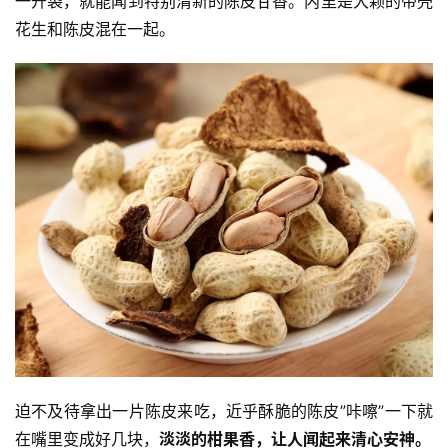
一开袋，就能闻到特别清新的陈皮甘香。内里是大颗的带壳
花生和陈皮混在一起。
迫不及待拿出一片陈皮来吃，近乎酥脆的陈皮”咔嚓”一下就
在嘴里变成好几块，
淡淡的柑果香，让人闻起来清心安神。