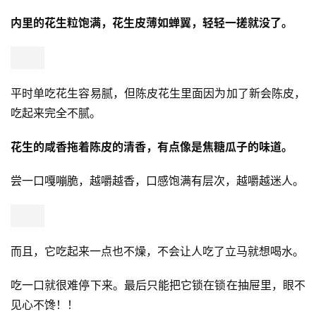
内里的花生粒饱满，花生皮薄如蝉翼，轻轻一搓就没了。
平时单吃花生容易腻，但陈皮花生里面因为加了新会陈皮，
吃起来完全不腻。
花生的咸香拖着陈皮的清香，有点像是焦糖瓜子的味道。
尝一口嘎嘣脆，越嚼越香，口感饱满有层次，越嚼越迷人。
而且，它吃起来一点也不燥，不会让人吃了立马就想喝水。
吃一口就很难停下来。最后只能把它锁在锁在抽屉里，眼不
见心不馋！！