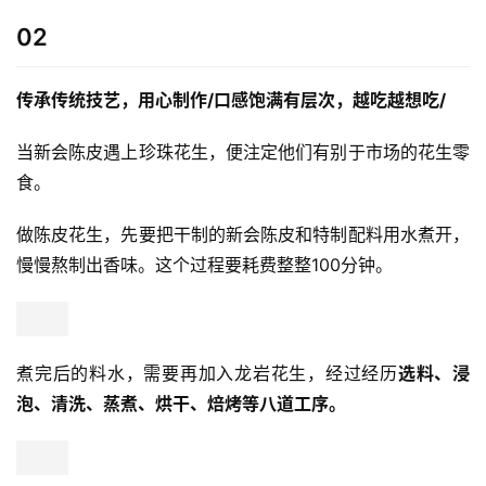
教
02
艺
术
传承传统技艺，用心制作
/口感饱满有层次，越吃越想吃/
政
策
当新会陈皮遇上珍珠花生，便注定他们有别于市场的花生零
法
食。
规
做陈皮花生，先要把干制的新会陈皮和特制配料用水煮开，
免
慢慢熬制出香味。这个过程要耗费整整100分钟。
责
声
明
煮完后的料水，需要再加入龙岩花生，经过经历
选料、浸
泡、清洗、蒸煮、烘干、焙烤等八道工序。