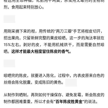
柑选用生态种植，化肥用干鸡粪，杀虫用无毒剂的生物制
佛
剂，食用起来特别放心。
教
人
登录
注册
物
用刚采摘下来的柑，用传统的“两刀三瓣”手艺将柑皮切开，
寺
挖出果肉，只留新鲜完整的果皮晾晒，这一步的淘汰率就在
院
15%左右。剥好的皮，不能用机械烘干，而是需要自然晾
巡
晒。
这样才能最大程度留住陈皮的香气。
礼
视
频
晾晒完的陈皮，就要进入陈化，过程中，内表皮原来白色的
丝络会陈化脱囊，变成陈旧的黄色。
纪
录
从制作到晒制，再到如何干燥保存、避免发霉，新会陈皮的
制作都困难重重，所以才会有
“百年陈皮胜黄金”
的说法。
佛