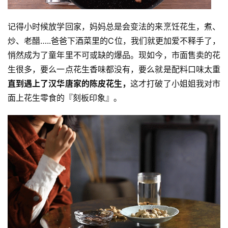
记得小时候放学回家，妈妈总是会变法的来烹饪花生，煮、
炒、老醋…..爸爸下酒菜里的C位，我们就更加爱不释手了，
悄然成为了童年里不可或缺的爆品。现如今，市面售卖的花
生很多，要么一点花生香味都没有，要么就是配料口味太重
直到遇上了汉华唐家的陈皮花生，
这才打破了小姐姐我对市
面上花生零食的『刻板印象』。