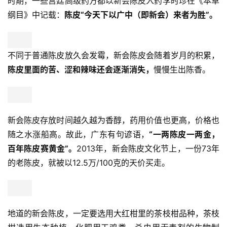
时期，一些宫廷高级药方都以新会陈皮入药李时珍在《本草
高
纲目》中记载：
陈皮“今天下以广中（即新会）来者为胜”。
僧
访
谈
不同于普通陈皮放久会发霉，新会陈皮会随着岁月的积累，
心
陈皮里面的苦、涩和辣味还会逐渐消失，
慢慢生出陈香。
乐
菩
提
新会陈皮存放时间越久越为香醇，药用价值也更高，价格也
专
随之水涨船高。故此，广东有句谚语，
“一两陈皮一两金，
题
百年陈皮赛黄金”。
2013年，新会陈皮文化节上，一份73年
的老陈皮，就被以12.5万/100克的天价买走。
公
益
慈
善
地道的新会陈皮，一定要选用大红柑里的茶枝柑品种，茶枝