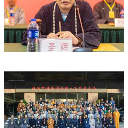
规
免
责
声
明