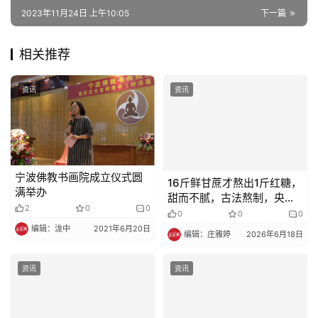
2023年11月24日 上午10:05
下一篇
相关推荐
资讯
资讯
宁波佛教书画院成立仪式圆
16斤鲜甘蔗才熬出1斤红糖，
满举办
甜而不腻，古法熬制，央视
为它打CALL
2
0
0
0
0
0
编辑：泷中
2021年6月20日
编辑：庄雅婷
2026年6月18日
资讯
资讯