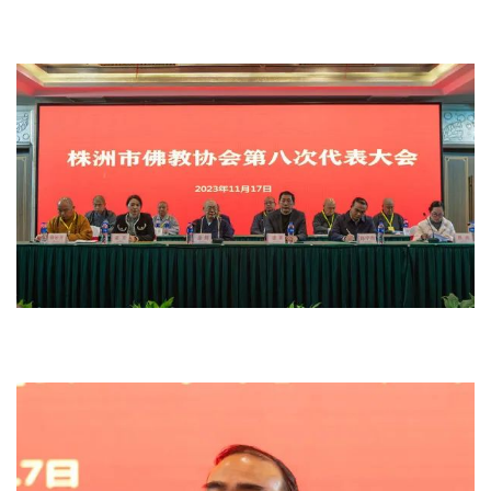
菩
提
专
题
公
益
慈
善
佛
教
人
登录
注册
物
寺