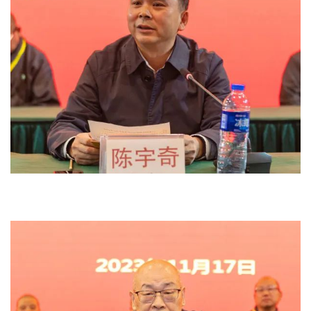
院
巡
礼
视
频
纪
录
佛
教
艺
术
政
策
法