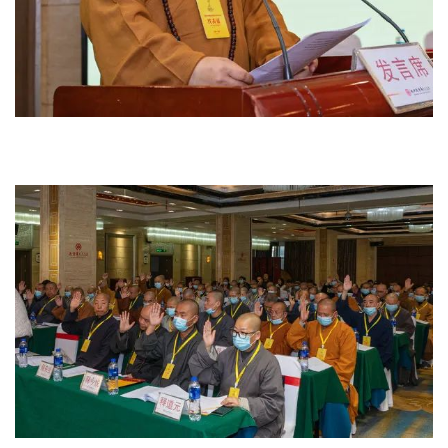
资
讯
八
点
僧
音
高
僧
访
谈
心
乐