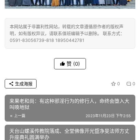
本网站属于非赢利性网站，转载的文章遵循原作者的版权声
明，如有版权异议，请联系值班编辑予以删除。 联系方式：
0591-83056739-818 18950442781
赞
(0)
生成海报
0
0
来果老和尚：有这种邪淫行为的修行人，命终会堕入大
叫唤地狱
上一篇
2023年11月23日 下午2:55
天台山螺溪传教院落成、全堂佛像开光暨净旻法师方丈
升座典礼圆满举办