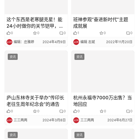
这个东西是老寒腿克星！能
班禅参观“奋进新时代”主题
24小时做你的关节铠甲，可
成就展
惜很多人都不知道！
0
0
0
1
0
0
编辑：庄雅婷
2024年4月9日
编辑 志斌
2022年11月20日
资讯
资讯
庐山东林寺关于举办“传印长
杭州永福寺7000万出售？当
老往生周年纪念会”的通告
地回应
0
0
0
0
0
0
三三两两
2024年3月8日
三三两两
2024年6月27日
资讯
资讯