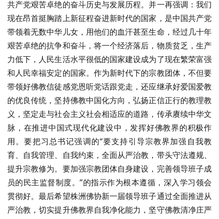
共产党艰苦卓绝的奋斗历史与发展历程。并一再强调：我们
现在昂首挺胸踏上新征程奋进新时代的国家，是中国共产党
带领着无数中华儿女，用他们的血汗甚至生命，经过几十年
艰苦卓绝的抗争和奋斗，将一个经济落后，物质贫乏，生产
力低下，人民生活水平很低的国家建设成为了现在繁荣富强
和人民幸福安定的国家。作为新时代下的宗教团体，不但要
带领好佛教信徒感党恩听党话跟党走，还应继承好爱国爱教
的优良传统，坚持佛教中国化方向，弘扬正信正行的教理教
义，坚定走与社会主义社会相适应的道路，传承赓续中华文
脉，在推进中国式现代化建设中，发挥好佛教界的积极作
用。要把习总书记强调的“要支持引导宗教界加强自我教
育、自我管理、自我约束，全面从严治教，带头守法遵规、
提升宗教修为。要加强宗教团体自身建设，完善领导班子成
员的民主监督制度。”的指示作为根本遵循，深入学习领会
贯彻好。最后希望株洲佛协新一届领导班子通过全面推进从
严治教，切实提升佛教界自我净化能力，坚守佛教清净庄严