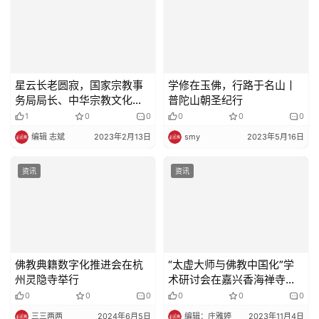
星云长老圆寂，国家宗教事
学修在玉佛，行路于名山丨
务局局长、中华宗教文化交
普陀山朝圣纪行
流协会会长崔茂虎致唁电
1
0
0
0
0
0
编辑 志斌
2023年2月13日
smy
2023年5月16日
资讯
资讯
佛教典籍数字化推进会在杭
“太虚大师与佛教中国化”学
州灵隐寺举行
术研讨会在嘉兴香海禅寺圆
满举办
0
0
0
0
0
0
三三两两
2024年6月5日
编辑：庄雅婷
2023年11月4日