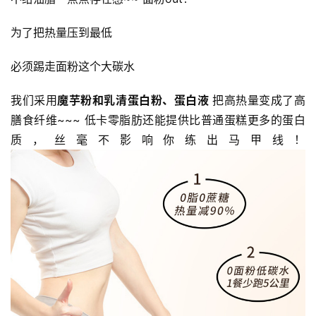
专
题
为了把热量压到最低 
公
必须踢走面粉这个大碳水 
益
慈
我们采用
魔芋粉和乳清蛋白粉、蛋白液 
把高热量变成了高
善
膳食纤维~~~ 低卡零脂肪还能提供比普通蛋糕更多的蛋白
质，丝毫不影响你练出马甲线！
佛
教
人
登录
注册
物
寺
院
巡
礼