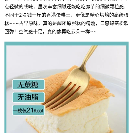
点轻微的咸味，层次丰富细腻还能吃吃魔芋的细微颗粒感，
不同于2块钱一斤的香港蛋糕王，更像是精心烘焙的高级蛋
糕~~~古早原味，真的是超还原蛋糕的精髓，口感绵密松软
回弹！空气感十足，真的像再吃云朵一样~~ 