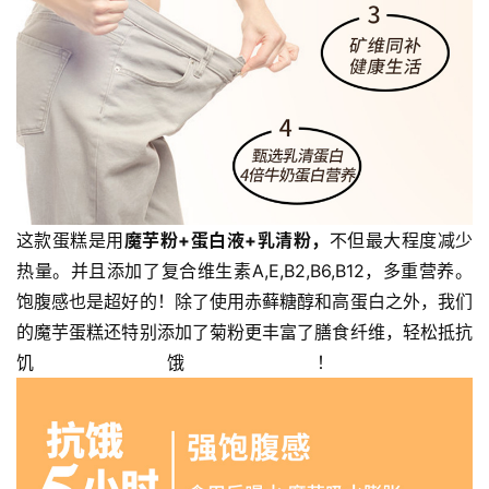
视
频
纪
录
佛
教
艺
这款蛋糕是用
魔芋粉+蛋白液+乳清粉，
不但最大程度减少
术
热量。并且添加了复合维生素A,E,B2,B6,B12，多重营养。
饱腹感也是超好的！除了使用赤藓糖醇和高蛋白之外，我们
政
的魔芋蛋糕还特别添加了菊粉更丰富了膳食纤维，轻松抵抗
策
饥饿！ 
法
规
免