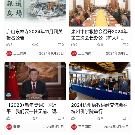
庐山东林寺2024年11月闭关
泉州市佛教协会召开2024年
报名公告
第二次会长办公（扩大）会
暨2023年度工作总结、述职
7
0
0
0
0
0
会议
三三两两
2024年9月26日
三三两两
2024年3月8日
资讯
资讯
【2023•新年贺词】习近
2024杭州佛教讲经交流会在
平：我们要一往无前、顽强
杭州佛学院举行
拼搏，让明天的中国更美好
0
0
0
0
0
0
静瑛
2023年1月1日
三三两两
2024年6月25日