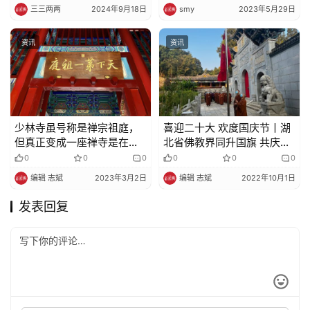
三三两两
2024年9月18日
smy
2023年5月29日
资讯
资讯
少林寺虽号称是禅宗祖庭，
喜迎二十大 欢度国庆节丨湖
但真正变成一座禅寺是在宋
北省佛教界同升国旗 共庆祖
哲宗时代
国华诞
0
0
0
0
0
0
编辑 志斌
2023年3月2日
编辑 志斌
2022年10月1日
发表回复