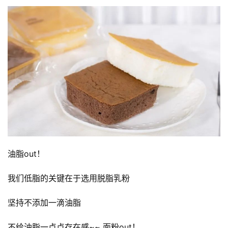
讯
八
点
僧
音
高
僧
访
谈
油脂out！ 
心
乐
我们低脂的关键在于选用脱脂乳粉 
菩
提
坚持不添加一滴油脂 
不给油脂一点点存在感~~ 面粉out！ 