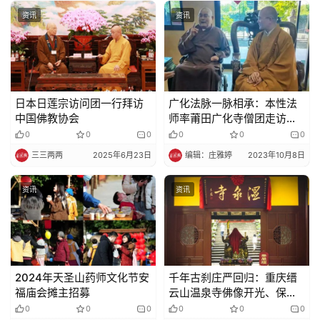
资讯
资讯
日本日莲宗访问团一行拜访
广化法脉一脉相承：本性法
中国佛教协会
师率莆田广化寺僧团走访印
尼佛教寺​院
0
0
0
0
0
0
三三两两
2025年6月23日
编辑：庄雅婷
2023年10月8日
资讯
资讯
2024年天圣山药师文化节安
千年古刹庄严回归：重庆缙
福庙会摊主招募
云山温泉寺佛像开光、保护
性修缮落成庆典圆满
0
0
0
0
0
0