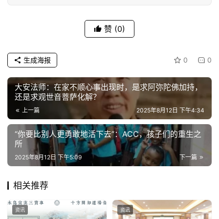
赞
(0)
生成海报
0
0
大安法师：在家不顺心事出现时，是求阿弥陀佛加持，
还是求观世音菩萨化解？
上一篇
2025年8月12日 下午4:34
​​“你要比别人更勇敢地活下去”：ACC，孩子们的重生之
所​​
2025年8月12日 下午5:09
下一篇
相关推荐
资讯
资讯