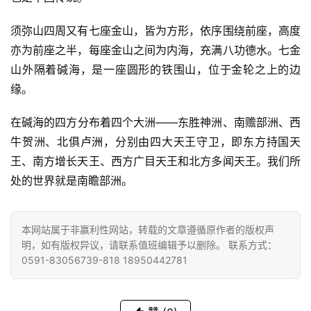
谈
须弥山四周又有七座金山，皆为方形，依序围绕前座，高度
心
亦为前座之半，每座金山之间为内海，充满八功德水。七金
乐
山外隔着碱海，是一座圆形的铁围山，位于金轮之上的边
菩
缘。
提
在碱海的四方分布着四个大洲——东胜神洲、南赡部洲、西
专
牛贺洲、北俱
卢洲
，分别由四大天王守卫，即东方持国天
题
王、南方增长天王、西方广目天王和北方多闻天王。我们所
处的世界就是南瞻部洲。
公
益
慈
本网站属于非赢利性网站，转载的文章遵循原作者的版权声
善
明，如有版权异议，请联系值班编辑予以删除。 联系方式：
0591-83056739-818 18950442781
佛
教