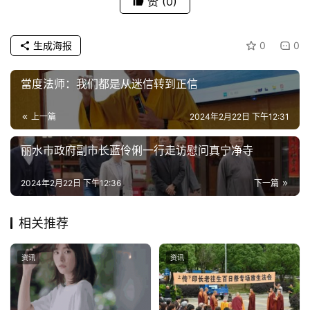
赞
(0)
人
登录
注册
物
生成海报
0
0
寺
院
當度法师：我们都是从迷信转到正信
巡
礼
上一篇
2024年2月22日 下午12:31
视
丽水市政府副市长蓝伶俐一行走访慰问真宁净寺
频
2024年2月22日 下午12:36
下一篇
纪
录
相关推荐
佛
资讯
资讯
教
艺
术