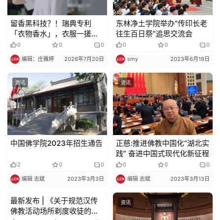
政
留香黑科技？！瑞典专利
东林净土学院举办“传印长老
「衣物香水」，衣服一搓爆
往生百日祭”追思交流会
策
香，明星也在用
法
0
0
0
0
0
0
规
编辑：庄雅婷
2026年7月20日
smy
2023年6月19日
资讯
资讯
免
责
声
明
中国佛学院2023年招生通告
正慈:推进佛教中国化“湖北实
践” 奋进中国式现代化新征程
2
0
0
0
0
0
编辑 志斌
2023年3月3日
编辑 志斌
2023年3月13日
最新发布 | 《关于规范汉传
资讯
资讯
佛教活动场所剃度收徒的规