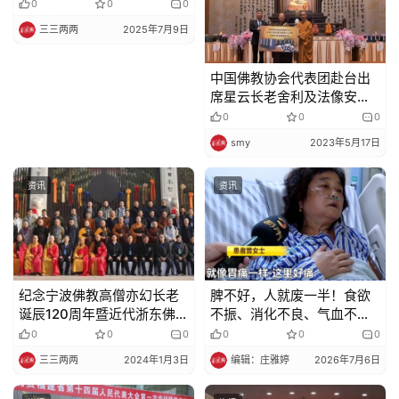
定》正式实施
0
0
0
三三两两
2025年7月9日
中国佛教协会代表团赴台出
席星云长老舍利及法像安座
典礼暨赞颂会活动
0
0
0
smy
2023年5月17日
资讯
资讯
纪念宁波佛教高僧亦幻长老
脾不好，人就废一半！食欲
诞辰120周年暨近代浙东佛教
不振、消化不良、气血不
与佛教中国化学术研讨会在
足，养好这里就够了！
0
0
0
0
0
0
宁波慈溪隆重举行
三三两两
2024年1月3日
编辑：庄雅婷
2026年7月6日