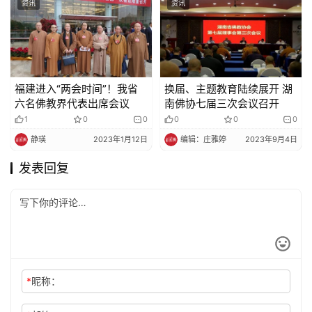
资讯
资讯
福建进入“两会时间”！我省
换届、主题教育陆续展开 湖
六名佛教界代表出席会议
南佛协七届三次会议召开
1
0
0
0
0
0
静瑛
2023年1月12日
编辑：庄雅婷
2023年9月4日
发表回复
*
昵称：