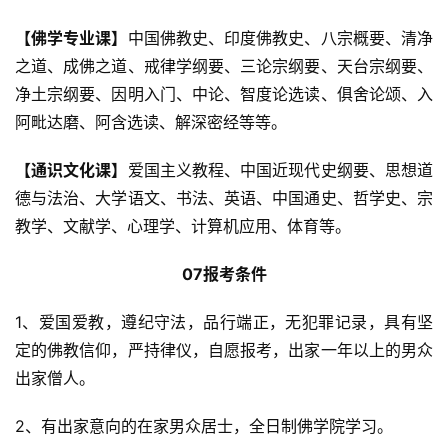
寺
【佛学专业课】
中国佛教史、印度佛教史、八宗概要、清净
院
之道、成佛之道、戒律学纲要、三论宗纲要、天台宗纲要、
巡
净土宗纲要、因明入门、中论、智度论选读、俱舍论颂、入
礼
阿毗达磨、阿含选读、解深密经等等。
视
【通识文化课】
爱国主义教程、中国近现代史纲要、思想道
频
德与法治、大学语文、书法、英语、中国通史、哲学史、宗
教学、文献学、心理学、计算机应用、体育等。
纪
录
07报考条件
佛
1、爱国爱教，遵纪守法，品行端正，无犯罪记录，具有坚
教
定的佛教信仰，严持律仪，自愿报考，出家一年以上的男众
艺
出家僧人。
术
2、有出家意向的在家男众居士，全日制佛学院学习。
政