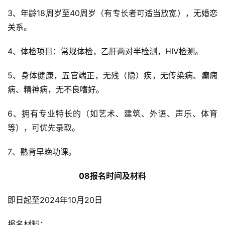
策
3、年龄18周岁至40周岁（有专长者可适当放宽），无婚恋
法
关系。
规
4、体检项目：常规体检，乙肝两对半检测，HIV检测。
免
责
5、身体健康，五官端正，无残（隐）疾，无传染病、癫痫
声
病、精神病，无不良嗜好。
明
6、拥有专业特长的（如艺术、建筑、外语、声乐、体育
等），可优先录取。
7、熟背早晚功课。
08报名时间及材料
即日起至2024年10月20日
报名材料：