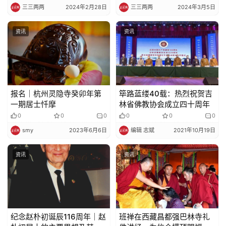
三三两两
2024年2月28日
三三两两
2024年3月5日
资讯
资讯
报名｜杭州灵隐寺癸卯年第
筚路蓝缕40载：热烈祝贺吉
一期居士忏摩
林省佛教协会成立四十周年
0
0
0
0
0
0
smy
2023年6月6日
编辑 志斌
2021年10月19日
资讯
资讯
纪念赵朴初诞辰116周年｜赵
班禅在西藏昌都强巴林寺礼