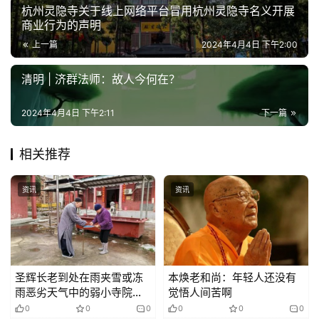
杭州灵隐寺关于线上网络平台冒用杭州灵隐寺名义开展
商业行为的声明
上一篇
2024年4月4日 下午2:00
清明 | 济群法师：故人今何在？
2024年4月4日 下午2:11
下一篇
相关推荐
资讯
资讯
圣辉长老到处在雨夹雪或冻
本焕老和尚：年轻人还没有
雨恶劣天气中的弱小寺院进
觉悟人间苦啊
行看望慰问
0
0
0
0
0
0