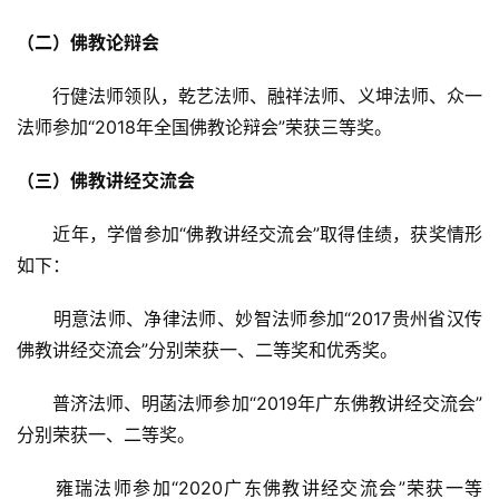
（二）佛教论辩会
　　行健法师领队，乾艺法师、融祥法师、义坤法师、众一
法师参加“2018年全国佛教论辩会”荣获三等奖。
资
讯
（三）佛教讲经交流会
　　近年，学僧参加“佛教讲经交流会”取得佳绩，获奖情形
八
点
如下：
僧
音
　　明意法师、净律法师、妙智法师参加“2017贵州省汉传
佛教讲经交流会”分别荣获一、二等奖和优秀奖。
高
僧
　　普济法师、明菡法师参加“2019年广东佛教讲经交流会”
访
分别荣获一、二等奖。
谈
　　雍瑞法师参加“2020广东佛教讲经交流会”荣获一等