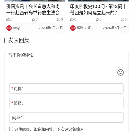
佛国资讯丨会长道慈大和尚
印度佛教史100问 · 第13问｜
一行赴西轩岛举行放生法会
僧团是如何建立起来的？它
在印度社会中是一种什么样
0
0
0
0
0
0
的存在？
smy
2023年6月25日
编辑 志斌
2026年7月26日
发表回复
*
昵称：
*
邮箱：
网址：
记住昵称、邮箱和网址，下次评论免输入