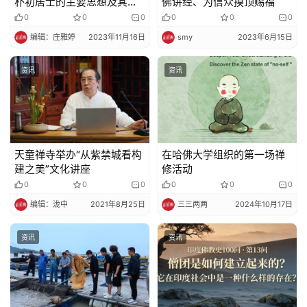
朴初居士的主要思想及其贡
佛讲经、为信众摸顶赐福
献
0
0
0
0
0
0
编辑：庄雅婷
2023年11月16日
smy
2023年6月15日
资讯
资讯
天童禅寺举办“从紫禁城看构
在哈佛大学组织的第一场禅
建之美”文化讲座
修活动
0
0
0
0
0
0
编辑：泷中
2021年8月25日
三三两两
2024年10月17日
资讯
资讯