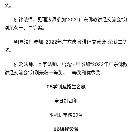
心
奖。
乐
菩
　　佛律法师、见理法师参加“2021广东佛教讲经交流会”分
提
别荣获一、二等奖。
　　明昱法师参加“2022年广东佛教讲经交流会”荣获二等
专
题
奖。
　　佛溯法师、本宇法师、启光法师参加“2023年广东佛教
公
讲经交流会”分别荣获一等奖、二等奖和优秀奖。
益
慈
05学制及招生名额
善
全日制四年
佛
教
本科班学僧30名
人
登录
注册
物
06课程设置