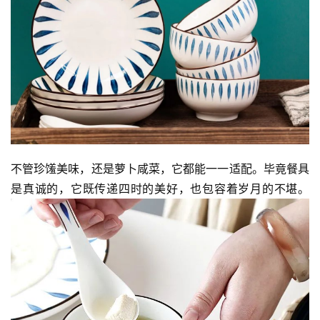
访
谈
心
乐
菩
提
专
题
不管珍馐美味，还是萝卜咸菜，它都能一一适配。毕竟餐具
是真诚的，它既传递四时的美好，也包容着岁月的不堪。
公
益
慈
善
佛
教