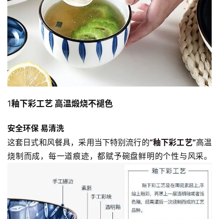
人
登录
注册
物
寺
院
巡
礼
1
釉下彩工艺 高温煅烧不褪色
视
频
安全环保 易清洗
这套日式和风餐具，采用当下特别流行的
“釉下彩工艺”
高温
纪
烧制而成，每一道痕迹，都赋予碗盘鲜明的个性与风采。
录
佛
教
艺