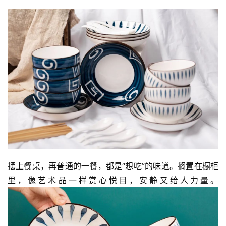
资
讯
八
点
僧
摆上餐桌，再普通的一餐，都是“想吃”的味道。搁置在橱柜
音
里，像艺术品一样赏心悦目，安静又给人力量。
高
僧