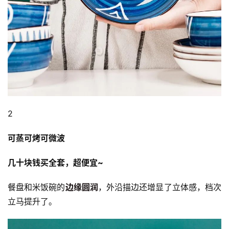
2
可蒸可烤可微波
几十块钱买全套，超便宜~
餐盘和米饭碗的
边缘圆润
，外沿描边还增显了立体感，档次
立马提升了。