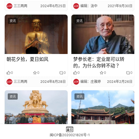
三三两两
2024年6月25日
编辑：泷中
2021年9月30日
资讯
资讯
朝花夕拾，夏日如风
梦参长老：定业是可以转
的，为什么你转不动 ？
0
0
0
0
0
0
三三两两
2024年8月28日
编辑：庄雅婷
2024年2月26日
资讯
资讯
佛国资讯丨会长道慈大和尚
通告丨鼓山湧泉寺即日起暂
闽ICP备2020021826号-1