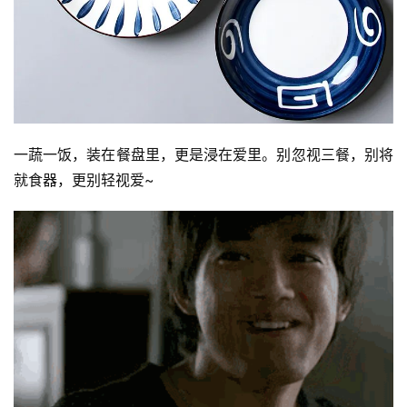
一蔬一饭，装在餐盘里，更是浸在爱里。别忽视三餐，别将
就食器，更别轻视爱~