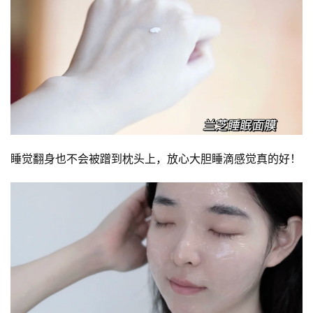
资
讯
八
点
睡觉翻身也不会被蹭到枕头上，放心大胆睡滴感觉真的好！
僧
音
高
僧
访
谈
心