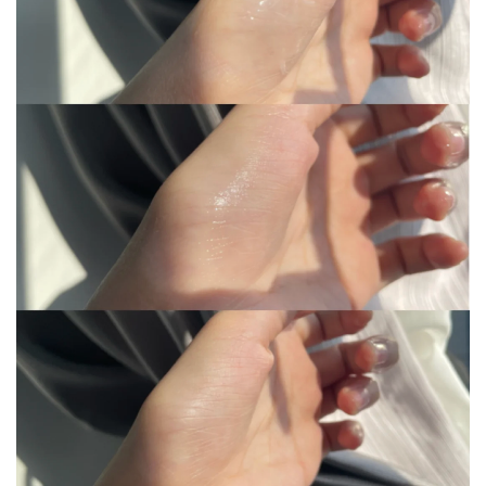
寺
院
巡
礼
视
频
纪
录
佛
教
艺
术
政
策