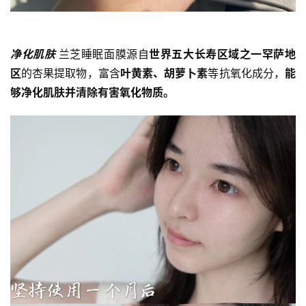
法
规
净化肌肤 
兰芝睡眠面膜源自
世界五大长寿区域之一罕萨地
免
区
的杏果提取物，富含
叶黄素、胡萝卜素
等抗氧化成分，
能
责
够净化肌肤并清除有害氧化物质。
声
明