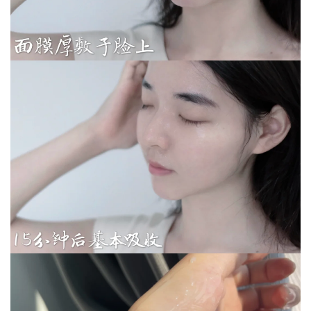
乐
菩
提
专
题
公
益
慈
善
佛
教
人
登录
注册
物