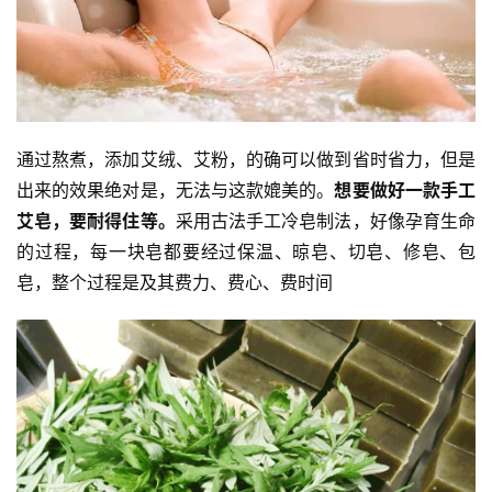
访
谈
心
乐
菩
通过熬煮，添加艾绒、艾粉，的确可以做到省时省力，但是
提
出来的效果绝对是，无法与这款媲美的。
想要做好一款手工
艾皂，要耐得住等。
采用古法手工冷皂制法，好像孕育生命
专
的过程，每一块皂都要经过保温、晾皂、切皂、修皂、包
题
皂，整个过程是及其费力、费心、费时间
公
益
慈
善
佛
教