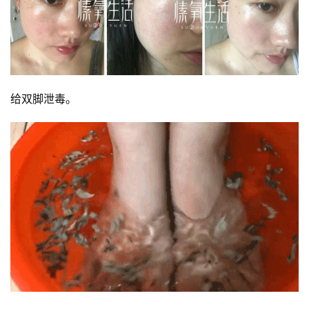
给双脚泄毒。