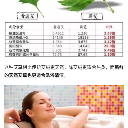
资
讯
这种艾草相比传统艾绒更天然，陈艾绒更适合热灸，而
新鲜
的天然艾草也更适合洗浴清洁。
八
点
僧
音
高
僧