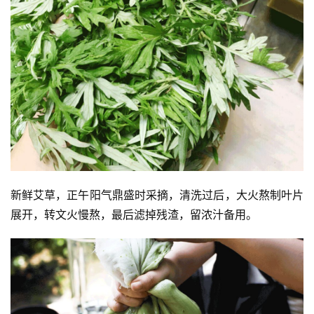
人
登录
注册
物
寺
院
巡
礼
视
频
新鲜艾草，正午阳气鼎盛时采摘，清洗过后，大火熬制叶片
纪
展开，转文火慢熬，最后滤掉残渣，留浓汁备用。
录
佛
教
艺