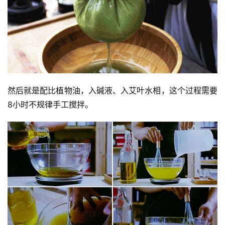
术
政
策
法
规
然后就是配比植物油，入碱液、入艾叶水相，这个过程需要
免
责
8小时不规律手工搅拌。
声
明