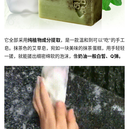
它全部采用
纯植物成分提取
，是一款温和到可以“吃“的手工
皂。抹茶色的艾草皂，宛如一块美味的抹茶蛋糕，用手轻轻
一搓，就能搓出细密绵软的泡沫，像
奶油一般白皙、Q弹。