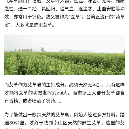
《本草纲目》记载：艾以叶入药，性温、味苦、无毒、纯阳
之性、通十二经、具回阳、理气血、逐湿寒、止血安胎等功
效，亦常用于针灸。故又被称为“医草”，台湾正流行的“药草
浴”，大多就是选用艾草。
而艾草作为艾草皂的主打成分，必须天然无添加，只有这样
才能将艾草的功效发挥到zui大。而市场上大部分艾草都含
有香精，或者喷洒了农药……
为了能做出一款纯天然的艾草皂，创始人经过多方打听，踏
遍80公里，才终于找到南山区天然的野生艾草，这里的艾