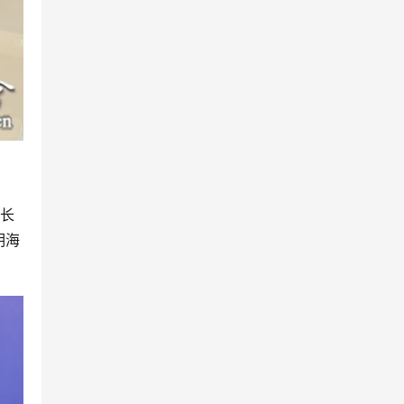
院长
明海