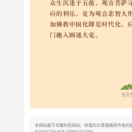
本网站属于非赢利性网站，转载的文章遵循原作者的版
83056739-818 18950442781