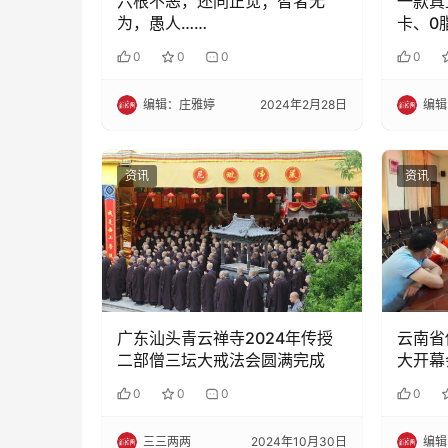
六根不恶，还同正觉；智者无
一款真
为，愚人……
卡、0
0
0
0
0
编辑：庄雅婷
2024年2月28日
编辑
资讯
资讯
广东汕头青云禅寺2024年传授
云南省
二部僧三坛大戒法会圆满完成
大开幕
0
0
0
0
三三两两
2024年10月30日
编辑