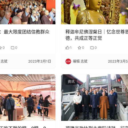
：最大限度团结信教群众
释迦牟尼佛涅槃日｜忆念世尊
德，共成正等正觉
0
0
1
0
0
 志斌
2023年3月1日
编辑 志斌
2023年3月
资讯