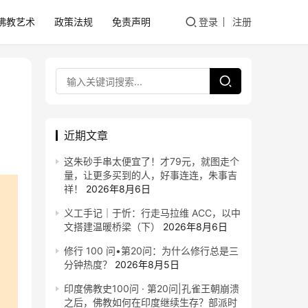
佛教艺术
政策法规
免责声明
登录
注册
近期文章
这朱砂手串太便宜了！才79元，就图走个
量，让更多买到的人，好事连连，朱事吉
祥！
2026年8月6日
义工手记｜于忻：行走马拉维 ACC，以中
文搭建温暖桥梁（下）
2026年8月6日
修行 100 问•第20问：为什么修行总是三
分钟热度？
2026年8月5日
印度佛教史100问 · 第20问|孔雀王朝崩溃
之后，佛教如何在印度继续生存？部派时