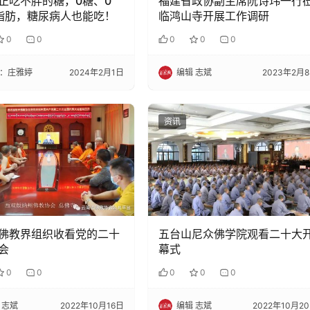
正吃不胖的糖，0糖、0
福建省政协副主席阮诗玮一行
脂肪，糖尿病人也能吃！
临鸿山寺开展工作调研
0
0
0
0
0
：庄雅婷
2024年2月1日
编辑 志斌
2023年2月
资讯
佛教界组织收看党的二十
五台山尼众佛学院观看二十大
会
幕式
0
0
0
0
0
 志斌
2022年10月16日
编辑 志斌
2022年10月2