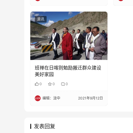
资讯
班禅在日喀则勉励搬迁群众建设
美好家园
0
0
0
编辑：泷中
2021年9月12日
发表回复