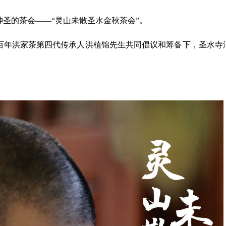
神圣的茶会——“灵山未散圣水金秋茶会”。
百年洪家茶第四代传承人洪植锦先生共同倡议和筹备下，圣水寺