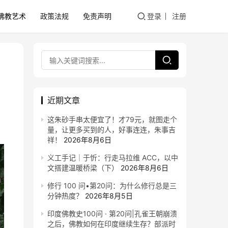
佛教艺术
政策法规
免责声明
登录
注册
近期文章
这朱砂手串太便宜了！才79元，就图走个
量，让更多买到的人，好事连连，朱事吉
祥！
2026年8月6日
义工手记｜于忻：行走马拉维 ACC，以中
文搭建温暖桥梁（下）
2026年8月6日
修行 100 问•第20问：为什么修行总是三
分钟热度？
2026年8月5日
印度佛教史100问 · 第20问|孔雀王朝崩溃
之后，佛教如何在印度继续生存？部派时