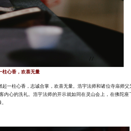
一柱心香，欢喜无量
燃起一柱心香，志诚合掌，欢喜无量。浩宇法师和诸位寺庙师父
宾客内心的洗礼。浩宇法师的开示就如同在灵山会上，在佛陀座
缘。