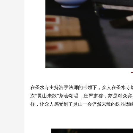
在圣水寺主持浩宇法师的带领下，众人在圣水寺
次“灵山未散”茶会颂唱，庄严肃穆，亦是对众
样，让众人感受到了灵山一会俨然未散的殊胜因