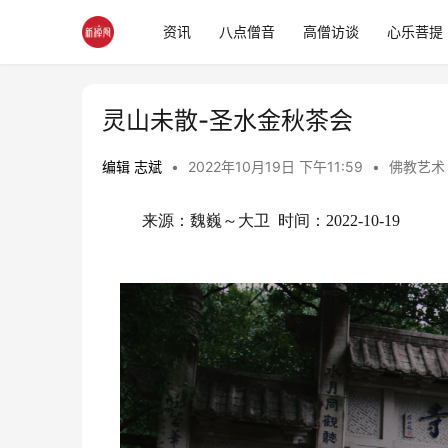
资讯
八点僧音
高僧访谈
心乐菩提
灵山未散-圣水金秋茶会
编辑 志斌
•
2022年10月19日 下午11:59
•
佛教艺术
来源：魏巍～大卫  时间：
2022-10-19