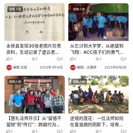
佛教人物
佛教人物
永修县发现30张老照片珍贵
​​从乞讨到大学梦，从绝望到
资料，生动记录了虚云老和
飞翔：ACC孩子们的勇气与
尚在云居山最后的日子！
梦想​​
0
0
0
0
0
0
编辑 志斌
2023年1月16日
编辑：庄雅婷
2025年8月9日
佛教人物
佛教人物
【慧礼法师开示】从“留德不
逆境的莲花：一位法师如何
留财”到“传灯”：跨越代沟的
在爱滋病的阴影下，培育八
生命馈赠
十朵小花
0
0
0
0
0
0