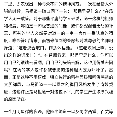
子里，即表现出一种与众不同的精神风范。一次在给僧人分
粥的时候，马祖道一随口问了一句：“那桶里是什么？”在场
学人无一敢答。对于那些平庸的学人来说，道一这样的祖师
和权威，哪怕是一句极普通的问话，或许都深藏着无尽的禅
意，所有的学人必然要对道一的一字一言作一番认真的猜
度，唯恐答出错来。而初来乍到的普愿却对着尊敬的老师呵
斥道：“这老汉合取口，作恁么语话。（这老汉闭上嘴，说
出这样的话来！）”。在普愿看来，那桶里是什么，你可以
用自己的眼睛去看啊，用自己的头脑去解，这也用得着去问
吗？在场的学人或许都被普愿的这种胆大妄为吓坏了，然
而，正是这种不事权威，特立独行的精神品质和呵佛骂祖的
大胆禅风，与马祖道一一以贯之的禅门风格发生了奇妙契
应，这也许正是马祖道一对这位不平凡的学生产生浓厚兴趣
的原因所在。
一个月明星稀的夜晚，他随老师道一以及同参西堂、百丈等