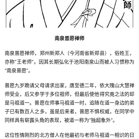
​南泉普愿禅师
南泉普愿禅师，郑州新郑人（今河南省新郑县），俗姓王，
亦称“王老师”。因其长期弘化于池阳南泉山而被人习惯称为
“南泉普愿”。
普愿九岁跪请父母请求出家，唐至德二年，依大隗山大慧禅
师受业，后又参学于多位祖师，但最后使他得究竟之法的却
是马祖道一。普愿在师事马祖道一时，追随在道一身边的弟
子已有数百人之多，虽是后来者，普愿不惧权威，在同学中
同样具有崭露头角的表现，被道一称为“独超象外”。
这位性情刚烈的北方僧人在他最初与老师马祖道一相识的日