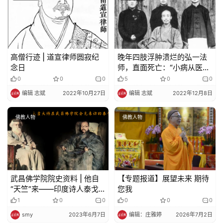
策
法
规
免
高僧行迹 | 道宣律师圆寂纪
晚年四肢浮肿溃烂的弘一法
责
念日
师，直面死亡：“小病从医，
声
大病从死”
0
0
0
5
0
0
明
编辑 志斌
2022年10月27日
编辑 志斌
2022年12月8日
佛教人物
佛教人物
武昌佛学院院史资料 | 他自
【专题报道】展望未来 期待
“天竺”来——印度诗人泰戈
您我
尔访问武汉
1
0
0
0
0
0
smy
2023年6月7日
编辑：庄雅婷
2026年7月2日