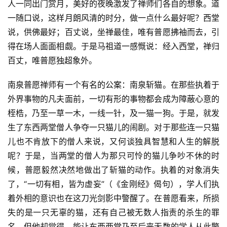
人一同出门赏月，美好的夜晚激发了禅师们各自的想象。道
一随口说，这样月朗风清的时分，做一点什么最好呢？西堂
说，供佛最好；百丈说，坐禅最佳，唯有普愿拂袖而去，引
得在场人面面相觑。于是马祖道一感慨说：经入西堂，禅归
资
百丈，唯普愿独超象外。
讯
南泉普愿禅师有一个有名的公案：南泉斩猫。在那些执着于
外界事物的凡夫面前，一切有形的事物都会成为障蔽心意的
八
点
桎梏，乃至一草一木，一线一针，及一猫一狗。于是，就发
僧
生了东西两堂僧人争夺一只猫儿的闹剧。对于那些连一只猫
音
儿也不肯放下的僧人来说，又何谈独具智慧和人生的解脱
呢？于是，当两堂的僧人为那只可怜的猫儿争吵不休的时
高
候，普愿毅然决然地做出了斩猫的动作。执着的对象消失
僧
了，“一切有相，皆为虚妄”（《金刚经》偈句），学人们执
访
着外相的意识也在这刀光剑影中警醒了。在普愿看来，所损
谈
失的是一只无辜的猫，还有自己被无数人指责的杀生的罪
名，但他却觉得，能让东西两堂乃至后来无数的学人从此警