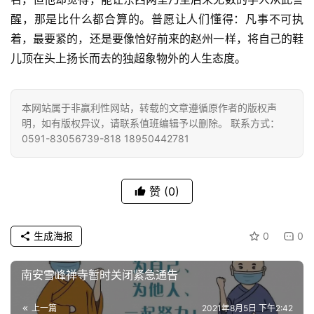
心
乐
醒，那是比什么都合算的。普愿让人们懂得：凡事不可执
菩
着，最要紧的，还是要像恰好前来的赵州一样，将自己的鞋
提
儿顶在头上扬长而去的独超象物外的人生态度。
专
题
本网站属于非赢利性网站，转载的文章遵循原作者的版权声
明，如有版权异议，请联系值班编辑予以删除。 联系方式：
0591-83056739-818 18950442781
公
益
慈
赞
(0)
善
佛
生成海报
0
0
教
人
南安雪峰禅寺暂时关闭紧急通告
登录
注册
物
上一篇
2021年8月5日 下午2:42