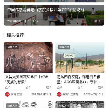
寺
院
中国佛学院普陀山学院多措并举筑牢疫情防线
巡
礼
2021年8月5日 下午4:17
下一篇
视
相关推荐
频
佛教人物
佛教人物
纪
录
佛
玄奘大师圆寂纪念日〡纪念
走访四百家庭，筛选百名孩
教
“民族的脊梁”
童：ACC深耕北非，守护每
艺
一份微光（下）
0
0
0
0
0
0
术
编辑 志斌
2023年2月24日
编辑：庄雅婷
2026年7月16日
政
佛教人物
佛教人物