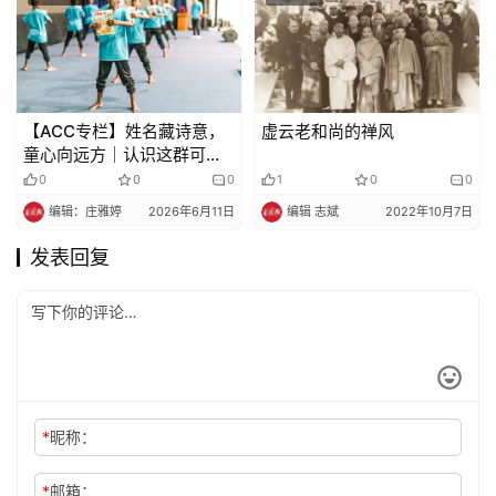
【ACC专栏】姓名藏诗意，
虚云老和尚的禅风
童心向远方｜认识这群可爱
的非洲孩子（中）
0
0
0
1
0
0
编辑：庄雅婷
2026年6月11日
编辑 志斌
2022年10月7日
发表回复
*
昵称：
*
邮箱：