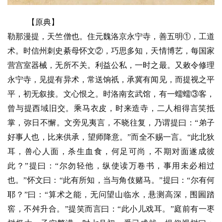
八
【原典】
点
勒那漫提，天竺僧也。住元魏洛京永宁寺，善五明①，工道
僧
术。时信州刺史綦母怀文②，巧思多知，天情博艺，每国家
音
营宫室器械，无所不关。利益公私，一时之最。又敕令修理
永宁寺，见提有异术，常送饷祇，承冀有闻见，而提视之平
高
平，初无叙接。文心恨之。时洛南玄武馆，有一蠕蠕③客，
僧
访
曾与提西域旧交。乘马衣皮，时来造寺，二人相得言笑抵
谈
掌，弥日不懈。文旁见夷言，不晓往复，乃谓提曰：“弟子
好事人也，比来供承，望师降意。”而全不赐一言。“此北狄
心
耳，兽心人面，杀生血食，何足可尚，不期对面遂成彼
乐
此？”提曰：“尔勿轻他，纵使读万卷书，事用未必相过
菩
也。”怀文曰：“此有所知，当与角伎赌马。”提曰：“尔有何
提
耶？”曰：“算术之能，无问望山临水，悬测高深，围圌踏
窖，不舛升合。”提笑而言曰：“此小儿戏耳。”庭前有一枣
专