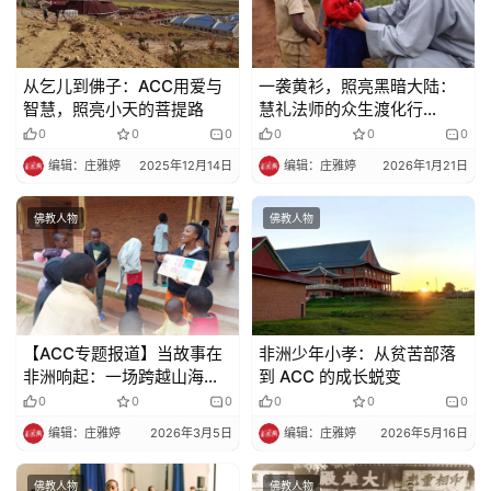
从乞儿到佛子：ACC用爱与
一袭黄衫，照亮黑暗大陆：
智慧，照亮小天的菩提路
慧礼法师的众生渡化行
（上）
0
0
0
0
0
0
编辑：庄雅婷
2025年12月14日
编辑：庄雅婷
2026年1月21日
佛教人物
佛教人物
【ACC专题报道】当故事在
非洲少年小孝：从贫苦部落
非洲响起：一场跨越山海的
到 ACC 的成长蜕变
荐读会（上）
0
0
0
0
0
0
编辑：庄雅婷
2026年3月5日
编辑：庄雅婷
2026年5月16日
佛教人物
佛教人物