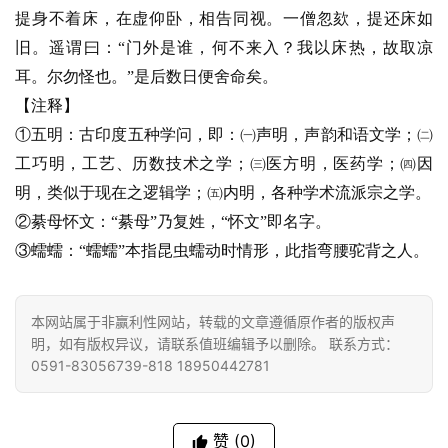
频
提身不着床，在虚仰卧，相告同视。一僧忽欬，提还床如
旧。遥谓曰：“门外是谁，何不来入？我以床热，故取凉
纪
耳。尔勿怪也。”是后数日便舍命矣。
录
【注释】
①五明：古印度五种学问，即：㈠声明，声韵和语文学；㈡
佛
工巧明，工艺、历数技术之学；㈢医方明，医药学；㈣因
教
明，类似于现在之逻辑学；㈤内明，各种学术流派宗之学。
艺
术
②綦母怀文：“綦母”乃复姓，“怀文”即名字。
③蠕蠕：“蠕蠕”本指昆虫蠕动时情形，此指弯腰驼背之人。
政
策
法
本网站属于非赢利性网站，转载的文章遵循原作者的版权声
明，如有版权异议，请联系值班编辑予以删除。 联系方式：
规
0591-83056739-818 18950442781
免
责
赞
(0)