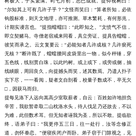
题
树极大，子实繁满。时七月初，悉已成就。提仰视树曰：
“尔知其上可有几许子乎？”文怪而笑曰：“算者所知，必依
公
钩股标准，则天文地理，亦可推测。草木繁耗，有何形兆，
益
计期实谩言也。”提指蠕蠕曰：“此即知之。”文愤气不信，
慈
即立契赌马。寺僧老宿咸来同看，具立旁证。提具告蠕蠕，
善
彼笑而承之。云文复要云：“必能知者几许成核？几许瘀死
无核？”断许既了，蠕蠕腰间皮袋里出一物，似今秤锤，穿
佛
教
五色线，线别贯白珠，以此约树。或上或下，或旁或侧，抽
人
线睒眼，周回良久，向提撼头而笑，述其数焉。乃遗人扑子
登录
注册
物
实下尽，一一看阅，疑者文自剖看，校量子数成不，卒无欠
□，因获马而归。
寺
提每见洛下人远向嵩高少室取薪者，自云：百姓如许地担负
院
辛苦，我欲暂牵取二山枕洛水头，待人伐足乃还故去，不以
巡
为难，此但数术耳。但无知者诬我为圣，所以不敢。提临欲
礼
终，语弟子曰：“我更停五三日，往一处行，汝等念修正
视
道，勿怀眷恋。”便寝疾闭户而卧。弟子窃于门隙视之，见