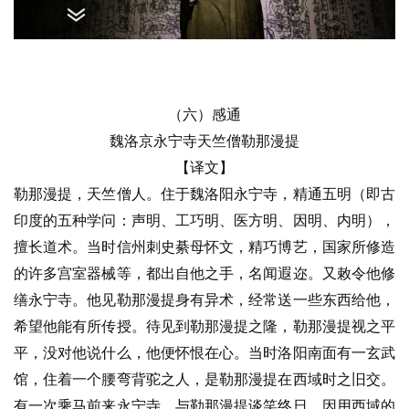
（六）感通
魏洛京永宁寺天竺僧勒那漫提
【译文】
勒那漫提，天竺僧人。住于魏洛阳永宁寺，精通五明（即古
印度的五种学问：声明、工巧明、医方明、因明、内明），
擅长道术。当时信州刺史綦母怀文，精巧博艺，国家所修造
的许多宫室器械等，都出自他之手，名闻遐迩。又敕令他修
缮永宁寺。他见勒那漫提身有异术，经常送一些东西给他，
希望他能有所传授。待见到勒那漫提之隆，勒那漫提视之平
平，没对他说什么，他便怀恨在心。当时洛阳南面有一玄武
馆，住着一个腰弯背驼之人，是勒那漫提在西域时之旧交。
有一次乘马前来永宁寺，与勒那漫提谈笑终日，因用西域的