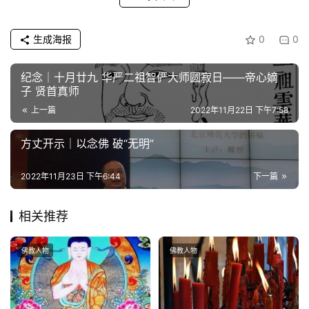
声
明
生成海报
0
0
纪念｜十月廿九 华严二祖智俨大师圆寂日——帝心嫡
子 贤首真师
上一篇
2022年11月22日 下午7:58
方丈开示｜以念佛 破“无明”
2022年11月23日 下午6:44
下一篇
相关推荐
佛教人物
佛教人物