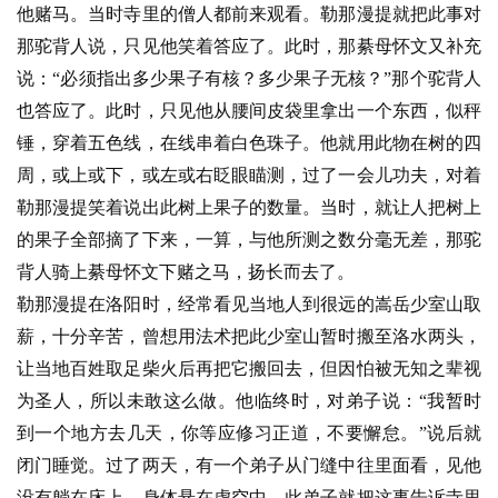
他赌马。当时寺里的僧人都前来观看。勒那漫提就把此事对
那驼背人说，只见他笑着答应了。此时，那綦母怀文又补充
说：“必须指出多少果子有核？多少果子无核？”那个驼背人
也答应了。此时，只见他从腰间皮袋里拿出一个东西，似秤
锤，穿着五色线，在线串着白色珠子。他就用此物在树的四
周，或上或下，或左或右眨眼瞄测，过了一会儿功夫，对着
勒那漫提笑着说出此树上果子的数量。当时，就让人把树上
的果子全部摘了下来，一算，与他所测之数分毫无差，那驼
背人骑上綦母怀文下赌之马，扬长而去了。
勒那漫提在洛阳时，经常看见当地人到很远的嵩岳少室山取
薪，十分辛苦，曾想用法术把此少室山暂时搬至洛水两头，
让当地百姓取足柴火后再把它搬回去，但因怕被无知之辈视
为圣人，所以未敢这么做。他临终时，对弟子说：“我暂时
到一个地方去几天，你等应修习正道，不要懈怠。”说后就
闭门睡觉。过了两天，有一个弟子从门缝中往里面看，见他
没有躺在床上，身体悬在虚空中，此弟子就把这事告诉寺里