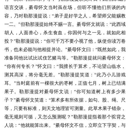
语言交谈，綦母怀文当时虽在场，但听不懂他们所谈的内
容，乃对勒那漫提说：“弟子是好学之人，希望师父能赐教
一二。”但勒那漫提始终不赐一言。綦母怀文就说：“此西域
胡人，人面兽心，杀生食血，你因何与之一见，就如此相
投？”勒那漫提说：“你可千万不要小视了他，纵使你读万卷
书，也未必能与他相提并论。”綦母怀文曰：“既然如此，我
准备同他比试比试伎艺赌马等。”勒那漫提就问綦母怀文：
“你有何专长？”怀文曰：“我擅长于算术，不论望山临水，
测其高深，将分毫无差。”勒那漫提笑道：“此乃小儿游戏
耳。”当时庭前有一棵很大的枣树，正值七月，树上已结满
果子。勒那漫提对綦母怀文说：“你可知道树上有多少果
子？”綦母怀文笑道：“算术多有所依据，如勾、股、绳、尺
等，只要有标准，则天文地理皆可测量。此草木果子错杂，
毫无规则可循，又怎么预测呢？”勒那漫提指着那个驼背之
人说：“他就能算出来。”綦母怀文不信，立即立下字契，与