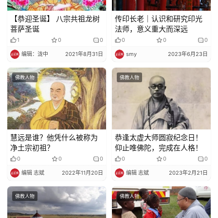
【恭迎圣诞】 八宗共祖龙树
传印长老｜认识和研究印光
菩萨圣诞
法师，意义重大而深远
1
0
0
0
0
0
编辑：泷中
2021年8月31日
smy
2023年6月23日
佛教人物
佛教人物
慧远是谁？他凭什么被称为
恭逢太虚大师圆寂纪念日！
净土宗初祖？
仰止唯佛陀，完成在人格！
0
0
0
0
0
0
编辑 志斌
2022年11月20日
编辑 志斌
2023年2月21日
佛教人物
佛教人物