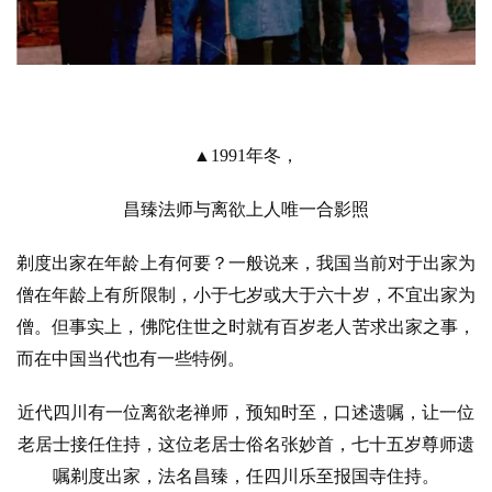
▲1991年冬，
昌臻法师与离欲上人唯一合影照
剃度出家在年龄上有何要？一般说来，我国当前对于出家为
僧在年龄上有所限制，小于七岁或大于六十岁，不宜出家为
僧。但事实上，佛陀住世之时就有百岁老人苦求出家之事，
而在中国当代也有一些特例。
近代四川有一位离欲老禅师，预知时至，口述遗嘱，让一位
老居士接任住持，这位老居士俗名张妙首，七十五岁尊师遗
嘱剃度出家，法名昌臻，任四川乐至报国寺住持。