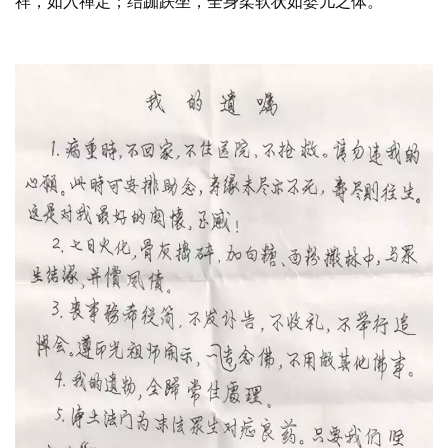
祥，如入禅定；结跏趺坐，全身柔软状如婴儿之体。