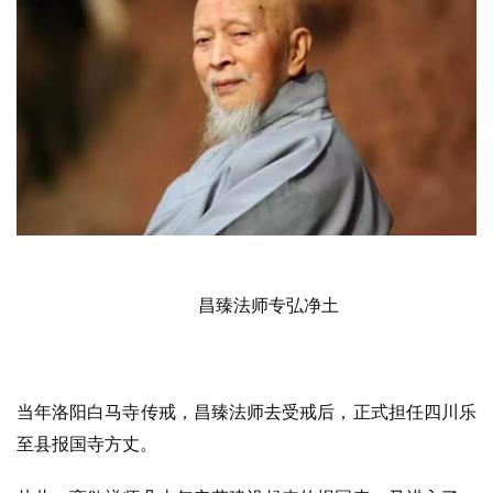
昌臻法师专弘净土
当年洛阳白马寺传戒，昌臻法师去受戒后，正式担任四川乐
至县报国寺方丈。