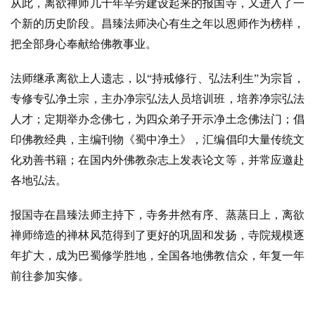
从此，离欲禅师几十年辛劳建设起来的报国寺，又进入了一
个新的历史阶段。昌臻法师决心有生之年以恩师作为榜样，
把全部身心奉献给佛教事业。
法师继承离欲上人遗志，以“持戒修行、弘法利生”为宗旨，
专修专弘净土宗，主办净宗弘法人员培训班，培养净宗弘法
人才；定期举办念佛七，为四众弟子开示净土念佛法门；倡
印佛教经典，主编刊物《蜀中净土》，汇编倡印大量传统文
化劝善书籍；在国内外佛教杂志上发表论文等，并常应邀赴
各地弘法。
报国寺在昌臻法师主持下，寺务井然有序、蒸蒸日上，离欲
禅师缔造的禅林风范得到了更好的巩固和发扬，寺院规模逐
年扩大，成为巴蜀修学胜地，全国各地佛教信众，年复一年
前往参加实修。