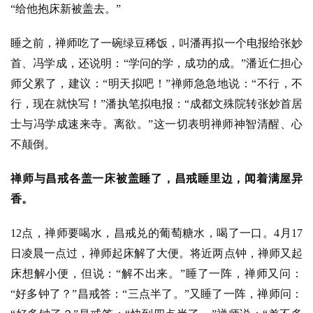
“给他抱床新被盖去。”
睡之前，禅师吃了一碗绿豆稀饭，叫潘再拟一个电报给张妙
首、冯学成，还说明：“学问的学，成功的成。”潘近仁担心
师父累了，建议：“明天拟吧！”禅师急急地说：“不行，不
行，现在就快写！”潘执笔拟电报：“成都文殊院转张妙首居
士与冯学成速来寺。离欲。”这一切表明禅师神智清醒、心
不颠倒。
禅师与昌戒各盖一床被盖睡了，昌戒睡里边，闻着满屋异
香。
12点，禅师要喝水，昌戒兑的葡萄糖水，喝了一口。4月17
日凌晨一点过，禅师起床解了大便。将近两点钟，禅师又起
床想解小便，但说：“解不出来。”睡了一阵，禅师又问：
“好多钟了？”昌戒答：“三点半了。”又睡了一阵，禅师问：