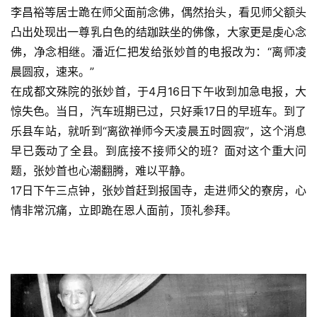
李昌裕等居士跪在师父面前念佛，偶然抬头，看见师父额头
凸出处现出一尊乳白色的结跏趺坐的佛像，大家更是虔心念
佛，净念相继。潘近仁把发给张妙首的电报改为：“离师凌
晨圆寂，速来。”
在成都文殊院的张妙首，于4月16日下午收到加急电报，大
惊失色。当日，汽车班期已过，只好乘17日的早班车。到了
乐县车站，就听到“离欲禅师今天凌晨五时圆寂”，这个消息
早已轰动了全县。到底接不接师父的班？面对这个重大问
题，张妙首也心潮翻腾，难以平静。
17日下午三点钟，张妙首赶到报国寺，走进师父的寮房，心
情非常沉痛，立即跪在恩人面前，顶礼参拜。