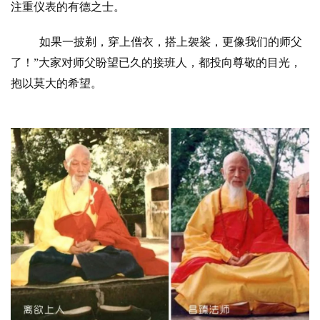
访
注重仪表的有德之士。
谈
如果一披剃，穿上僧衣，搭上袈裟，更像我们的师父
心
了！”大家对师父盼望已久的接班人，都投向尊敬的目光，
乐
抱以莫大的希望。
菩
提
专
题
公
益
慈
善
佛
教