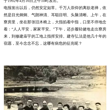
于1992年4月16日上午10时发出。
电报发出以后，仍然安定如常。千万人崇仰的离欲老禅，依
然是目光炯炯、气朗神清、耳聪目明、头脑清晰。上午，在
寮房里，坐在那张旧木椅上，大指掐着中指，口里不停地念
着：“人人平安，家家平安。”下午，还步履轻健地走出寮房
来，到修建庙宇的工地上指挥安排。建寺弘法是他几十年的
宿愿，至今念念不忘，这哪有病危的征兆呢？