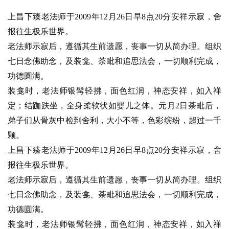
上昌下臻老法师于2009年12月26日早8点20分安祥示寂，舍
报往生极乐世界。
老法师示寂后，遵循其生前遗愿，丧事一切从简办理。组织
七日念佛助念，及装龛、荼毗和追思法会，一切顺利完成，
功德圆满。
装龛时，老法师银髯轻拂，面色红润，神态安祥，如入禅
定；结跏趺坐，全身柔软状如婴儿之体。元月2日荼毗后，
弟子们从骨灰中检到舍利，大小不等，色彩缤纷，超过一千
颗。
上昌下臻老法师于2009年12月26日早8点20分安祥示寂，舍
报往生极乐世界。
老法师示寂后，遵循其生前遗愿，丧事一切从简办理。组织
七日念佛助念，及装龛、荼毗和追思法会，一切顺利完成，
功德圆满。
装龛时，老法师银髯轻拂，面色红润，神态安祥，如入禅