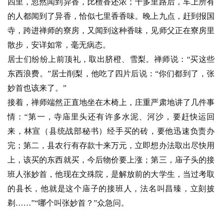
四里，忽然闻到异香，比檀香还浓；十多里路后，车上所有
的人都闻到了异香，恰似七里香香味。晚上九点，赶到报国
寺，跨进禅师的寮房，又闻到这种香味，见师父正在寮房里
散步，安详如常，毫无病态。
居士们纷纷上前顶礼，取出脐橙、雪梨。禅师说：“买这些
东西浪费。”居士削梨，他吃了四片后说：“你们都到了，张
妙首也该来了。”
接着，禅师端然正直地坐在木椅上，庄重严肃地讲了几件事
情：“第一，寺庙里头还有许多水泥、河沙，要赶快运回
来，林宣（县统战部秘书）经手买的砖，要他迅速负责办
完；第二，县农行有存款十来万元，立即想办法取出尽快用
上，该买的东西就买，今后物价要上涨；第三，庙子头的接
班人张妙首，他现在文殊院，是解放前的大学生，当过考取
的县长，他就是这个庙子的接班人，法名叫昌臻，立刻披
剃……”“哪个叫张妙首？”众急问。