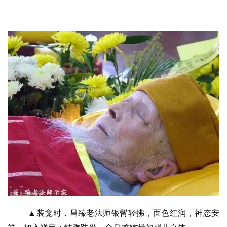
▲装龛时，昌臻老法师银髯轻拂，面色红润，神态安