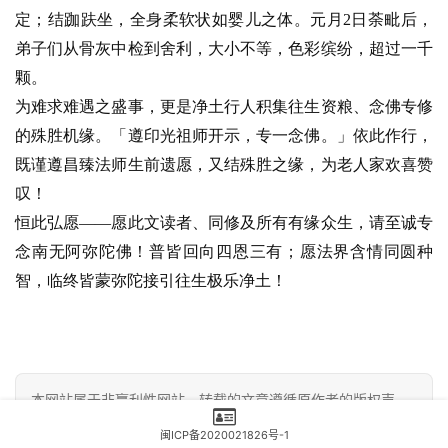
定；结跏趺坐，全身柔软状如婴儿之体。元月2日荼毗后，
弟子们从骨灰中检到舍利，大小不等，色彩缤纷，超过一千
颗。
为难求难遇之盛事，更是净土行人积集往生资粮、念佛专修
的殊胜机缘。「遵印光祖师开示，专一念佛。」依此作行，
既谨遵昌臻法师生前遗愿，又结殊胜之缘，为老人家欢喜赞
叹！
恒此弘愿——愿此文读者、同修及所有有缘众生，请至诚专
念南无阿弥陀佛！普皆回向四恩三有；愿法界含情同圆种
智，临终皆蒙弥陀接引往生极乐净土！
本网站属于非赢利性网站，转载的文章遵循原作者的版权声
明，如有版权异议，请联系值班编辑予以删除。 联系方式：
闽ICP备2020021826号-1
0591-83056739-818 18950442781