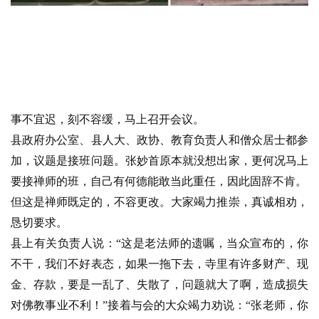
人
登录
注册
物
寺
院
巡
礼
事不宜迟，刻不容缓，马上召开会议。
县政府办公室、县人大、政协、教育负责人和僧众居士都参
视
加，议题是接班问题。张妙首原本就没想出家，更何况马上
频
要接禅师的班，自己有何德能敢当此重任，因此固辞不肯。
但这是禅师既定的，不容更改。大家竭力推崇，真诚相劝，
纪
恳切要求。
录
县上有关负责人说：“这是老法师的遗嘱，当众宣布的，你
不干，我们不好表态，如果一拖下去，寺里有许多财产、现
佛
教
金、存款，要是一乱了、失散了，问题就大了啊，造成损失
艺
对佛教事业不利！”接着与会的大众竭力劝说：“张老师，你