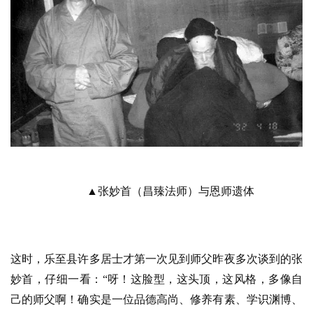
资
讯
八
▲张妙首（昌臻法师）与恩师遗体
点
僧
音
这时，乐至县许多居士才第一次见到师父昨夜多次谈到的张
高
妙首，仔细一看：“呀！这脸型，这头顶，这风格，多像自
僧
己的师父啊！确实是一位品德高尚、修养有素、学识渊博、