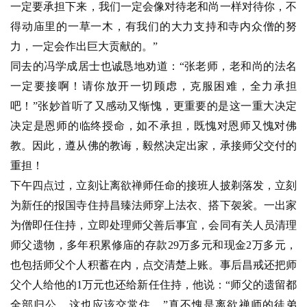
术
一定要承担下来，我们一定会像对待老和尚一样对待你，不
得动庙里的一草一木，有我们的大力支持和寺内众僧的努
政
力，一定会作出巨大贡献的。”
策
同去的冯学成居士也诚恳地劝道：“张老师，老和尚的法名
法
一定要接啊！请你放开一切顾虑，克服困难，全力承担
规
吧！”张妙首听了又感动又惭愧，更重要的是这一重大决定
免
决定是恩师的临终授命，如不承担，既愧对恩师又愧对佛
责
教。因此，遵从佛的教诲，毅然决定出家，承接师父交付的
声
重担！
明
下午四点过，立刻让离欲禅师任命的接班人披剃落发，立刻
为新任的报国寺住持昌臻法师穿上法衣、搭下袈裟。一出家
为僧即任住持，立即处理师父善后事宜，会同有关人员清理
师父遗物，多年积累修庙的存款29万多元和现金2万多元，
也包括师父个人积蓄在内，点交清楚上账。事后昌戒还把师
父个人给他的1万元也还给新任住持，他说：“师父的遗留都
全部归公，这也应该交常住。”真不愧是离欲禅师的徒弟