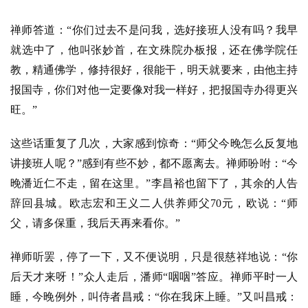
禅师答道：“你们过去不是问我，选好接班人没有吗？我早
就选中了，他叫张妙首，在文殊院办板报，还在佛学院任
教，精通佛学，修持很好，很能干，明天就要来，由他主持
报国寺，你们对他一定要像对我一样好，把报国寺办得更兴
旺。”
这些话重复了几次，大家感到惊奇：“师父今晚怎么反复地
讲接班人呢？”感到有些不妙，都不愿离去。禅师吩咐：“今
晚潘近仁不走，留在这里。”李昌裕也留下了，其余的人告
辞回县城。欧志宏和王义二人供养师父70元，欧说：“师
父，请多保重，我后天再来看你。”
禅师听罢，停了一下，又不便说明，只是很慈祥地说：“你
后天才来呀！”众人走后，潘师“咽咽”答应。禅师平时一人
睡，今晚例外，叫侍者昌戒：“你在我床上睡。”又叫昌戒：