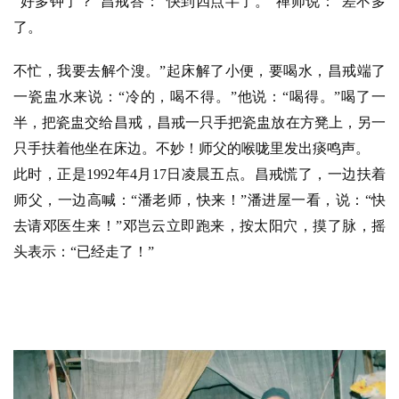
“好多钟了？”昌戒答：“快到四点半了。”禅师说：“差不多
了。
不忙，我要去解个溲。”起床解了小便，要喝水，昌戒端了
一瓷盅水来说：“冷的，喝不得。”他说：“喝得。”喝了一
半，把瓷盅交给昌戒，昌戒一只手把瓷盅放在方凳上，另一
只手扶着他坐在床边。不妙！师父的喉咙里发出痰鸣声。
此时，正是1992年4月17日凌晨五点。昌戒慌了，一边扶着
师父，一边高喊：“潘老师，快来！”潘进屋一看，说：“快
去请邓医生来！”邓岂云立即跑来，按太阳穴，摸了脉，摇
头表示：“已经走了！”