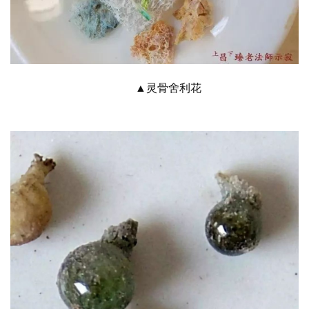
▲灵骨舍利花