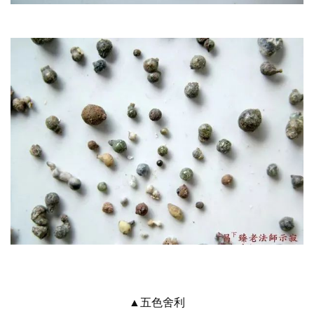
▲五色舍利