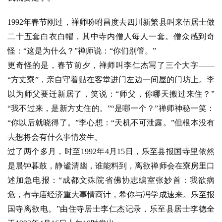
1992年春节刚过，禅师吩咐昌度去四川新繁县叫来伍居士做
二十五套白衣白帽，其中寺内僧人每人一套。僧众感到奇
怪：“这是为什么？”禅师说：“你们别管。”
更奇怪的是，春节前夕，禅师叫李仁杰写了三个大字——
“方丈寮”，亲自守着贴在客堂进门左边一间屋的门坊上。李
以为师父要迁新居了，笑说：“师父，你哪天搬过来住？”
“我不过来，是新方丈住的。”“是哪一个？”禅师神秘一笑：
“你以后就晓得了。”李心想：“天机不可泄露。”但根本没有
去想将会有什么事情发生。
过了两个多月，时至1992年4月15日，乐至县报国寺里依然
是晨钟暮鼓，静谧清幽，谁能料到，离欲禅师会在寮房里口
述加急电报：“成都文殊院省佛协志编室张妙首：我欲病
危，有寺庙经济重大事情商计，希你与冯学成速来。乐至报
国寺离欲电。”由住寺居士李仁杰记录，乐至县居士李德全