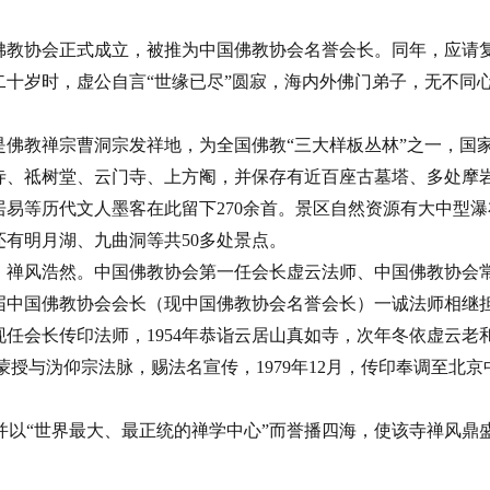
佛教协会正式成立，被推为中国佛教协会名誉会长。同年，应请
十岁时，虚公自言“世缘已尽”圆寂，海内外佛门弟子，无不同
佛教禅宗曹洞宗发祥地，为全国佛教“三大样板丛林”之一，国
寺、祗树堂、云门寺、上方阉，并保存有近百座古墓塔、多处摩
易等历代文人墨客在此留下270余首。景区自然资源有大中型瀑
还有明月湖、九曲洞等共50多处景点。
，禅风浩然。中国佛教协会第一任会长虚云法师、中国佛教协会
届中国佛教协会会长（现中国佛教协会名誉会长）一诚法师相继
任会长传印法师，1954年恭诣云居山真如寺，次年冬依虚云老
蒙授与沩仰宗法脉，赐法名宣传，1979年12月，传印奉调至北京
，并以“世界最大、最正统的禅学中心”而誉播四海，使该寺禅风鼎