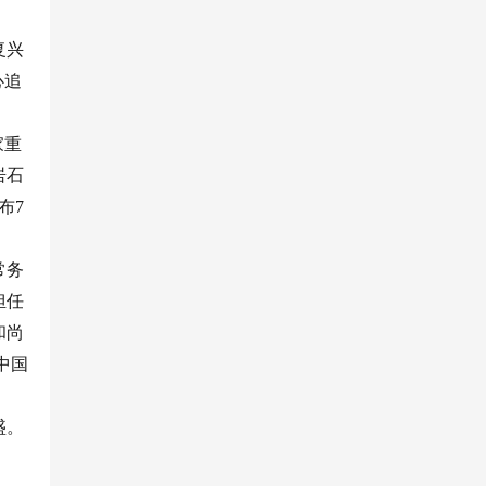
复兴
心追
家重
岩石
布7
常务
担任
和尚
中国
盛。