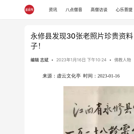
资讯
八点僧音
高僧访谈
心乐菩提
永修县发现30张老照片珍贵资
子！
编辑 志斌
•
2023年1月16日 下午10:24
•
佛教人物
来源：虚云文化亭  时间：2023-01-16