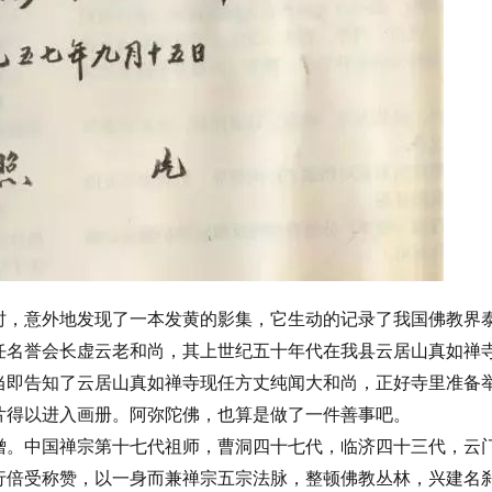
料时，意外地发现了一本发黄的影集，它生动的记录了我国佛教界
任名誉会长虚云老和尚，其上世纪五十年代在我县云居山真如禅
当即告知了云居山真如禅寺现任方丈纯闻大和尚，正好寺里准备
片得以进入画册。阿弥陀佛，也算是做了一件善事吧。
宗高僧。中国禅宗第十七代祖师，曹洞四十七代，临济四十三代，云
行倍受称赞，以一身而兼禅宗五宗法脉，整顿佛教丛林，兴建名