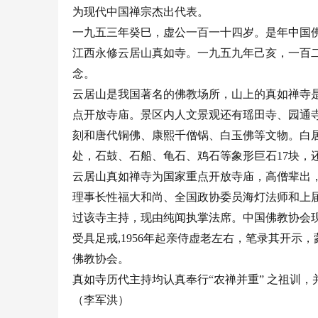
为现代中国禅宗杰出代表。
一九五三年癸巳，虚公一百一十四岁。是年中国
江西永修云居山真如寺。一九五九年己亥，一百二
念。
云居山是我国著名的佛教场所，山上的真如禅寺是
点开放寺庙。景区内人文景观还有瑶田寺、园通
刻和唐代铜佛、康熙千僧锅、白玉佛等文物。白居
处，石鼓、石船、龟石、鸡石等象形巨石17块，
云居山真如禅寺为国家重点开放寺庙，高僧辈出
理事长性福大和尚、全国政协委员海灯法师和上
过该寺主持，现由纯闻执掌法席。中国佛教协会现
受具足戒,1956年起亲侍虚老左右，笔录其开示，
佛教协会。
真如寺历代主持均认真奉行“农禅并重” 之祖训
（李军洪）