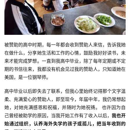
专
题
公
益
被赞助的高中时期，每一年都会收到赞助人来信，告诉我她
慈
在做什么，分享她生活和工作的心情，鼓励我好好读书，未
善
来才能完成梦想。一直到我高中毕业，除了每年定期或不定
期的书信往来，我都没有机会见过我的赞助人，只知道她在
佛
教
美国，是一位钢琴师。
人
登录
注册
物
高中毕业以后即失去了联系，但我心里始终记得那个文字温
柔、充满爱心的赞助人，即至现今，年届中年，我仍常想起
寺
她，对她充满感恩和祝福，并随时为她祝祷。 也许因为自
院
己曾经被助学的原因，当我开始工作有了收入以后，
我也开
巡
始通过组织，认养海外失学的孩子或孤儿，把当年收到的
礼