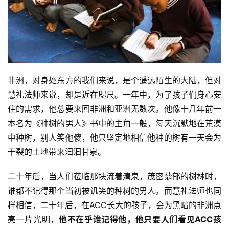
非洲，对身处东方的我们来说，是个遥远陌生的大陆，但对
慧礼法师来说，却是近在咫尺。一年中，为了孩子们身心安
住的需求，他总要来回非洲和亚洲无数次。他像十几年前一
本名为《种树的男人》书中的主角一般，每天沉默地在荒漠
中种树，别人笑他傻，他只坚定地相信他种的树有一天会为
干裂的土地带来汩汩甘泉。
二十年后，当人们莅临那块流着清泉，茂密蓊郁的树林时，
谁都不记得那个当初被讥笑的种树的男人。而慧礼法师也同
样相信，二十年后，在ACC长大的孩子，会为黑暗的非洲点
亮一片光明，
他不在乎谁记得他，他只要人们看见ACC孩