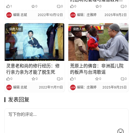
践​​
1
0
0
0
0
0
编辑 志斌
2022年10月12日
编辑：庄雅婷
2025年9月2日
佛教人物
佛教人物
灵意老和尚的修行经历：修
荒原上的佛音：非洲孤儿院
行亲力亲为才能了脱生死
的板声与台湾歌谣​​
0
0
0
1
0
0
编辑 志斌
2022年11月11日
编辑：庄雅婷
2025年9月25日
发表回复