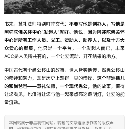
免
责
声
明
书末，慧礼法师特别叮咛交代：
不要写他是创办人，写他是
阿弥陀佛关怀中心“发起人”就好。
他说：
因为阿弥陀佛关怀
中心是所有工作人员、义工、赞助人、助养人，以及十方大
众爱心的聚集，
他只是一个平台，一个发起人而已，未来
ACC是人类所共有的，一个让爱流动、开花结果的地方。
中国古代有个愚公移山的故事，世人皆笑他傻，然愚公移山
的精神和毅力，却是历史上难得一见的情操，
这个非洲孤儿
的和尚爸爸——慧礼法师，一个现代愚公，
他的故事，值得
让您看见，也值得让您与他一起来点亮这盏明灯，让爱的能
量流动。
本网站属于非赢利性网站，转载的文章遵循原作者的版权声
明，如有版权异议，请联系值班编辑予以删除。 联系方式：