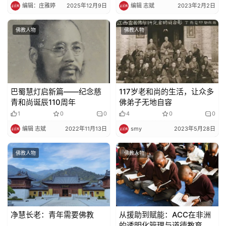
编辑：庄雅婷
2025年12月9日
编辑 志斌
2023年2月2日
佛教人物
佛教人物
巴蜀慧灯启新篇——纪念慈
117岁老和尚的生活，让众多
青和尚诞辰110周年
佛弟子无地自容
1
0
0
4
0
0
编辑 志斌
2022年11月13日
smy
2023年5月28日
佛教人物
佛教人物
净慧长老：青年需要佛教
从援助到赋能：ACC在非洲
的透明化管理与道德教育实