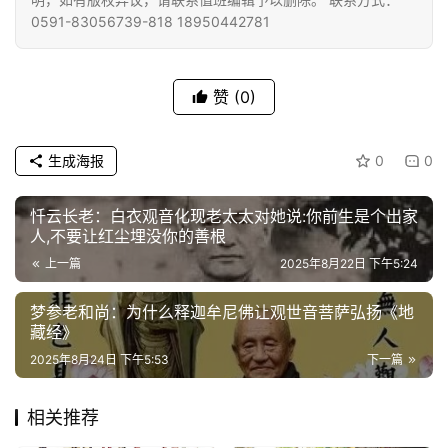
0591-83056739-818 18950442781
赞
(0)
生成海报
0
0
忏云长老：白衣观音化现老太太对她说:你前生是个出家
人,不要让红尘埋没你的善根
上一篇
2025年8月22日 下午5:24
梦参老和尚：为什么释迦牟尼佛让观世音菩萨弘扬《地
藏经》
2025年8月24日 下午5:53
下一篇
相关推荐