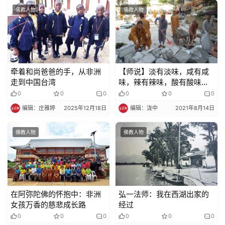
佛教人物
佛教人物
牵着和尚爸爸的手，从非洲
【师说】淡有淡味，咸有咸
走到中国台湾
味，辣有辣味，酸有酸味，
如有禅心，都是好味
0
0
0
0
0
0
编辑：庄雅婷
2025年12月18日
编辑：泷中
2021年8月14日
佛教人物
佛教人物
在阿弥陀佛的怀抱中：非洲
弘一法师：我在西湖出家的
女孩万香的慈悲成长路
经过
0
0
0
0
0
0