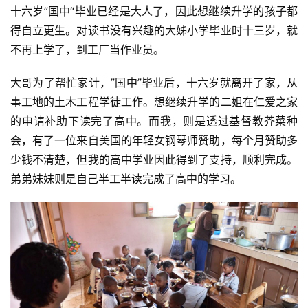
十六岁”国中“毕业已经是大人了，因此想继续升学的孩子都
资
得自立更生。对读书没有兴趣的大姊小学毕业时十三岁，就
讯
不再上学了，到工厂当作业员。
八
大哥为了帮忙家计，”国中”毕业后，十六岁就离开了家，从
点
僧
事工地的土木工程学徒工作。想继续升学的二姐在仁爱之家
音
的申请补助下读完了高中。而我，则是透过基督教芥菜种
会，有了一位来自美国的年轻女钢琴师赞助，每个月赞助多
高
少钱不清楚，但我的高中学业因此得到了支持，顺利完成。
僧
弟弟妹妹则是自己半工半读完成了高中的学习。
访
谈
心
乐
菩
提