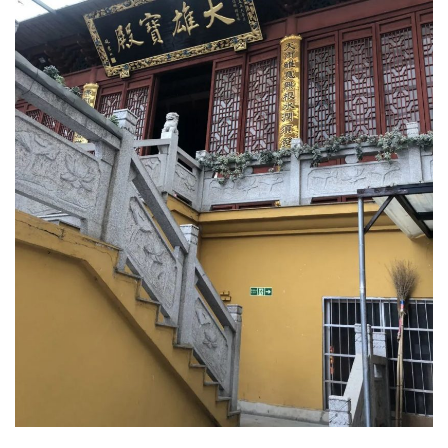
点
僧
音
高
僧
访
谈
心
乐
菩
提
专
题
公