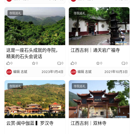
寺院巡礼
寺院巡礼
这是一座石头成就的寺院，
江西古刹｜通天岩广福寺
精美的石头会说话
0
0
0
0
0
0
编辑 志斌
2023年1月4日
编辑 志斌
2021年10月3日
寺院巡礼
寺院巡礼
云赏·闽中伽蓝 ▍罗汉寺
江西古刹｜双林寺