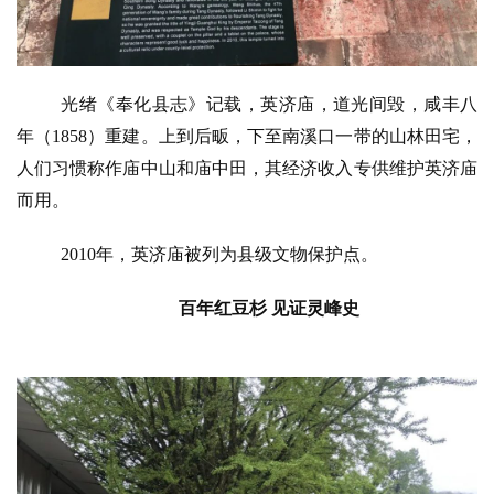
光绪《奉化县志》记载，英济庙，道光间毁，咸丰八
年（1858）重建。上到后畈，下至南溪口一带的山林田宅，
人们习惯称作庙中山和庙中田，其经济收入专供维护英济庙
而用。
2010年，英济庙被列为县级文物保护点。
百年红豆杉 见证灵峰史