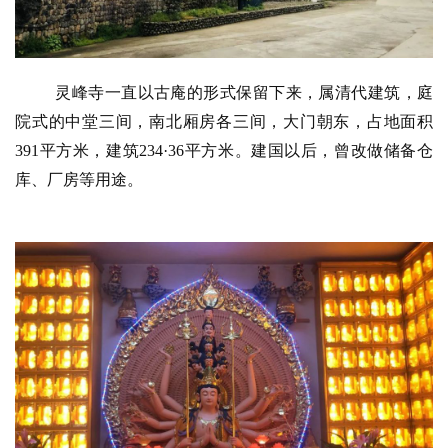
纪
录
佛
灵峰寺一直以古庵的形式保留下来，属清代建筑，庭
教
院式的中堂三间，南北厢房各三间，大门朝东，占地面积
艺
391平方米，建筑234·36平方米。建国以后，曾改做储备仓
术
库、厂房等用途。
政
策
法
规
免
责
声
明