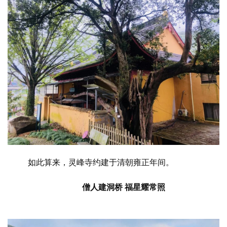
如此算来，灵峰寺约建于清朝雍正年间。
僧人建洞桥 福星耀常照