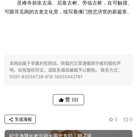
灵峰寺前依古庙、后靠古树、旁临古桥，在可触摸、
可眼耳见闻的古老文化里，续写着佛门慈悲济世的新篇章。
本网站属于非赢利性网站，转载的文章遵循原作者的版权声
明，如有版权异议，请联系值班编辑予以删除。 联系方式：
0591-83056739-818 18950442781
赞
(0)
生成海报
0
0
纪念净慧长老示寂十周年专题 | 狮子吼