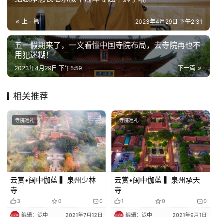
上一篇
2023年4月29日 下午2:31
五一假期来了，一文看懂中国寺院布局，去寺院再也不
用犯迷糊！
2023年4月29日 下午5:59
下一篇
相关推荐
寺院巡礼
寺院巡礼
云赏•闽中伽蓝 ▍泉州少林
云赏•闽中伽蓝 ▍泉州承天
寺
寺
3
0
0
1
0
0
编辑：泷中
2021年7月12日
编辑：泷中
2021年9月1日