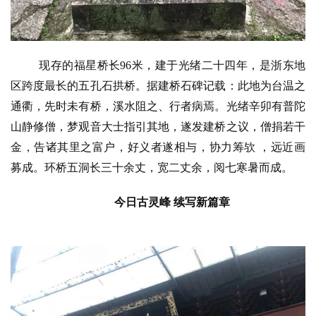
现存的福星桥长96米，建于光绪二十四年，是浙东地
区跨度最长的五孔石拱桥。据建桥石碑记载：此地为台温之
通衢，先时未有桥，溪水阻之、行者病焉。光绪辛卯有普陀
山静修僧，梦观音大士指引其地，遂发建桥之议，僧捐若干
金，告诸其里之富户，好义者遂相与，协力筹欤 ，远近画
募成。环桥五洞长三十余丈，宽二丈余，阅七寒暑而成。
今日古灵峰
续写新篇章
资
讯
八