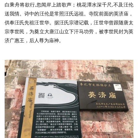
白乘舟将欲行,忽闻岸上踏歌声；桃花潭水深千尺,不及汪伦
送我情。诗中的汪伦是常照汪氏远祖。寺院前面的英济庙，
供奉汪氏先祖汪世华。据汪氏宗谱记载，汪世华曾跟随唐太
宗李世民，为奠立大唐江山立下汗马功劳，被李世民封为英
济广惠王，后人尊为庙神。