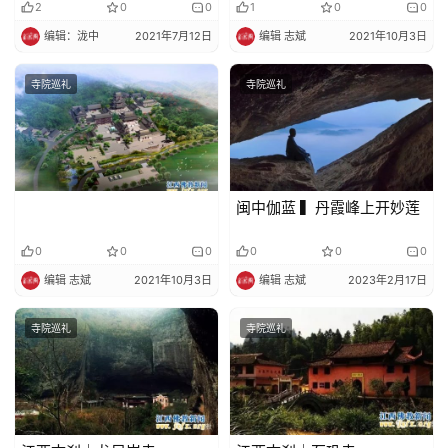
2
0
0
1
0
0
编辑：泷中
2021年7月12日
编辑 志斌
2021年10月3日
寺院巡礼
寺院巡礼
闽中伽蓝 ▍丹霞峰上开妙莲
0
0
0
0
0
0
编辑 志斌
2021年10月3日
编辑 志斌
2023年2月17日
寺院巡礼
寺院巡礼