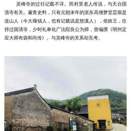
益
灵峰寺的过往记载不详。而村里老人传说，与天台国
慈
清寺有关。遍查史料，只有元朝末年的浙东高僧梦堂昙噩是
善
连山人（今大堰镇人，也有记载说是慈溪人），俗姓王，住
持过国清寺，少时礼奉化广法院良公为师，曾编撰《明州定
佛
应大师布袋和尚传》。与灵峰寺的关系却无考。
教
人
登录
注册
物
寺
院
巡
礼
视
频