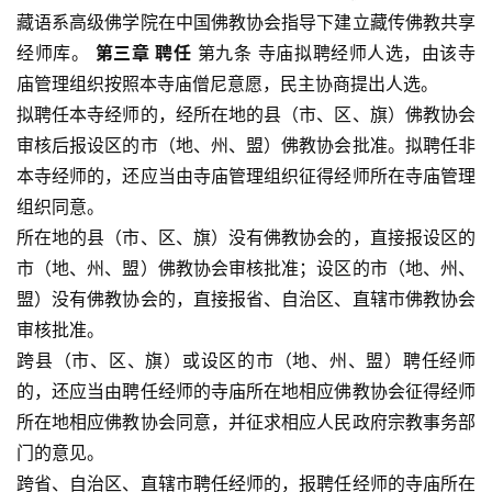
藏语系高级佛学院在中国佛教协会指导下建立藏传佛教共享
经师库。 
第三章 聘任
 第九条 寺庙拟聘经师人选，由该寺
庙管理组织按照本寺庙僧尼意愿，民主协商提出人选。
拟聘任本寺经师的，经所在地的县（市、区、旗）佛教协会
审核后报设区的市（地、州、盟）佛教协会批准。拟聘任非
本寺经师的，还应当由寺庙管理组织征得经师所在寺庙管理
组织同意。
所在地的县（市、区、旗）没有佛教协会的，直接报设区的
市（地、州、盟）佛教协会审核批准；设区的市（地、州、
盟）没有佛教协会的，直接报省、自治区、直辖市佛教协会
资
审核批准。
讯
跨县（市、区、旗）或设区的市（地、州、盟）聘任经师
的，还应当由聘任经师的寺庙所在地相应佛教协会征得经师
八
所在地相应佛教协会同意，并征求相应人民政府宗教事务部
点
门的意见。
僧
跨省、自治区、直辖市聘任经师的，报聘任经师的寺庙所在
音