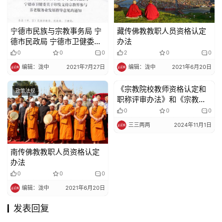
宁德市民族与宗教事务局 宁
藏传佛教教职人员资格认定
德市民政局 宁德市卫健委关
办法
于印发支持宗教界参与养老
0
0
0
2
0
0
服务业发展指导意见的通知
编辑：泷中
2021年7月27日
编辑：泷中
2021年6月20日
《宗教院校教师资格认定和
政策法规
政策法规
职称评审办法》和《宗教院
校学衔授予办法》公布 2025
0
0
0
年1月1日起施行
三三两两
2024年11月1日
南传佛教教职人员资格认定
办法
0
0
0
编辑：泷中
2021年6月20日
发表回复