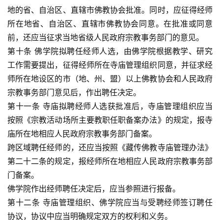
地的省、自治区、直辖市佛教协会批准。同时，应征得经师
所在地省、自治区、直辖市佛教协会同意。在批准或同意
高
僧
前，还应当征求当地省级人民政府宗教事务部门的意见。
访
第十条 佛学院拟聘任经师人选，由佛学院根据教学、研究
谈
工作需要提出，征得经师所在寺庙管理组织同意，并征求经
师所在地设区的市（地、州、盟）以上佛教协会和人民政府
心
宗教事务部门意见后，作出聘任决定。
乐
第十一条 寺庙拟聘经师人选获批准后，寺庙管理组织应当
菩
按照《宗教活动场所主要教职任职备案办法》的规定，报寺
提
庙所在地相应人民政府宗教事务部门备案。
跨区域聘任经师的，还应当按照《藏传佛教寺庙管理办法》
专
题
第二十二条的规定，报经师所在地相应人民政府宗教事务部
门备案。
公
佛学院作出经师聘任决定后，应当参照进行报备。
益
第十二条 寺庙管理组织、佛学院应当与受聘经师签订聘任
慈
协议，协议中应当明确规定双方的权利和义务。