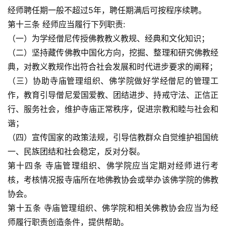
善
经师聘任期一般不超过5年，聘任期满后可按程序续聘。
第十三条 经师应当履行下列职责:
佛
（一）为学经僧尼传授佛教教义教规、经典和文化知识；
教
（二）坚持藏传佛教中国化方向，挖掘、整理和研究佛教经
人
登录
注册
典，对教义教规作出符合社会发展和时代进步要求的阐释；
物
（三）协助寺庙管理组织、佛学院做好学经僧尼的管理工
作，教育引导僧尼爱国爱教、团结进步、持戒守法、正信正
寺
院
行、服务社会，维护寺庙正常秩序，促进宗教和睦与社会和
巡
谐；
礼
（四）宣传国家的政策法规，引导信教群众自觉维护祖国统
一、民族团结和社会稳定，反对分裂。
视
第十四条 寺庙管理组织、佛学院应当定期对经师进行考
频
核，考核情况报寺庙所在地佛教协会或举办该佛学院的佛教
协会。
纪
第十五条 寺庙管理组织、佛学院和相关佛教协会应当为经
录
师履行职责创造条件，提供帮助。