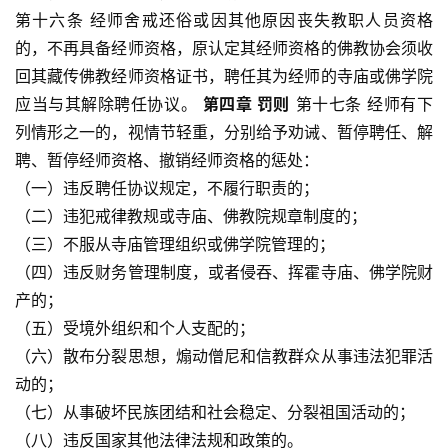
第十六条 经师舍戒还俗或因其他原因丧失教职人员资格
佛
的，不再具备经师资格，原认定其经师资格的佛教协会须收
教
艺
回其藏传佛教经师资格证书，聘任其为经师的寺庙或佛学院
术
应当与其解除聘任协议。 
第四章 罚则
 第十七条 经师有下
列情形之一的，视情节轻重，分别给予劝诫、暂停聘任、解
政
聘、暂停经师资格、撤销经师资格的惩处：
策
（一）违反聘任协议规定，不履行职责的；
法
（二）违犯戒律教规或寺庙、佛教院规章制度的；
规
（三）不服从寺庙管理组织或佛学院管理的；
（四）违反财务管理制度，或者侵吞、挥霍寺庙、佛学院财
免
产的；
责
声
（五）受境外组织和个人支配的；
明
（六）散布分裂思想，煽动僧尼和信教群众从事违法犯罪活
动的；
（七）从事破坏民族团结和社会稳定、分裂祖国活动的；
（八）违反国家其他法律法规和政策的。