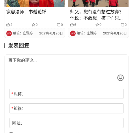
宽容法师：书僧论禅
师父，您有没有想过放弃？
他说：不敢想，孩子们只有
我，我放弃了，孩子怎么
2
0
0
6
0
0
办？”
编辑：庄雅婷
2021年6月20日
编辑：庄雅婷
2021年6月20日
发表回复
*
昵称：
*
邮箱：
网址：