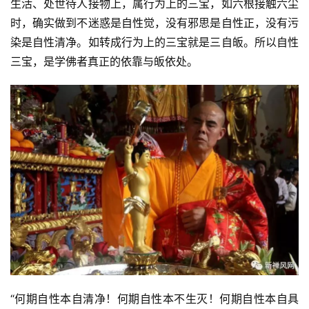
生活、处世待人接物上，属行为上的三宝，如六根接触六尘
时，确实做到不迷惑是自性觉，没有邪思是自性正，没有污
染是自性清净。如转成行为上的三宝就是三自皈。所以自性
三宝，是学佛者真正的依靠与皈依处。
“何期自性本自清净！何期自性本不生灭！何期自性本自具