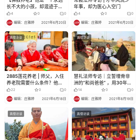
政
长不大的小孩，却混迹于老
年事，却为医心入空门
策
人圈，成为老人家最爱的养
4
0
0
4
0
0
法
老和尚
规
编辑：庄雅婷
2021年6月20日
编辑：庄雅婷
2021年6月20日
高僧访谈
高僧访谈
免
责
声
明
2885莲花养老 | 师父，入住
慧礼法师专访｜立誓埋骨非
养老院需要什么条件？他
洲的“和尚爸爸” ，用30年在
说，无条件，来就收！
“黑暗大陆”开辟出一条菩提
22
0
0
14
0
0
路
编辑：庄雅婷
2021年6月18日
编辑：庄雅婷
2021年8月19日
高僧访谈
高僧访谈