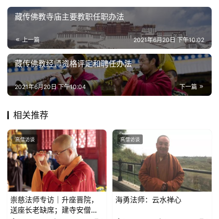
心
藏传佛教寺庙主要教职任职办法
乐
菩
上一篇
2021年6月20日 下午10:02
提
藏传佛教经师资格评定和聘任办法
专
题
2021年6月20日 下午10:04
下一篇
公
相关推荐
益
慈
高僧访谈
高僧访谈
善
佛
教
人
崇慈法师专访｜升座晋院，
海勇法师：云水禅心
登录
注册
送座长老缺席；建寺安僧，
物