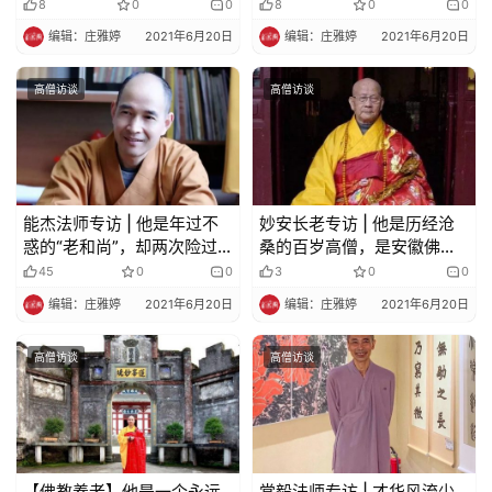
他倡导开心学佛；他说自己
8
0
0
8
0
0
就是给佛陀看山门的
编辑：庄雅婷
2021年6月20日
编辑：庄雅婷
2021年6月20日
寺
院
高僧访谈
高僧访谈
巡
礼
视
频
能杰法师专访 | 他是年过不
妙安长老专访 | 他是历经沧
惑的“老和尚”，却两次险过
桑的百岁高僧，是安徽佛教
纪
鬼门关，看破生死轮回……
重兴的“国宝”会长，却一世
45
0
0
3
0
0
随性自在，来去自由
录
编辑：庄雅婷
2021年6月20日
编辑：庄雅婷
2021年6月20日
佛
高僧访谈
高僧访谈
教
艺
术
【佛教养老】他是一个永远
常毅法师专访 | 才华风流少