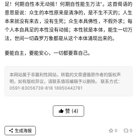
足！何期自性本无动摇！何期自性能生万法”。这首偈语的
意思是说：众生的本性原来是清净的，是不生不灭的；人生
本来就没有来去，没有生死；众生本具佛性，不假外求；每
个人本自具足的本性没有动摇；本性就是本体，能生一切万
法，世间一切森罗万象都是从这个本体涌现出来的。
资
讯
要能自主，要能安心，一切都要靠自己。
八
点
本网站属于非赢利性网站，转载的文章遵循原作者的版权声
明，如有版权异议，请联系值班编辑予以删除。 联系方式：
僧
0591-83056739-818 18950442781
音
高
赞
(4)
僧
访
谈
生成海报
0
0