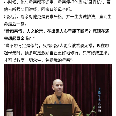
小时候，他与母亲都不识字，母亲便把他当成“录音机”，带
益
他去听师父们讲经，回家背给母亲听。
慈
出家后，母亲对他更是要求严格，并一生虔诚护法，直到生
善
命最后一刻。
“骨肉亲情，人之伦常，在出家人心里能了断吗？
您现在还
佛
会想起母亲吗？
”
教
人
“说不想肯定是假的，只是出家人更应该看淡无常，现在想
登录
注册
物
起母亲时，顶多就是激励自己更好地修行，只有修成正果，
才可以救度一切众生，包括我的母亲”。
寺
院
巡
礼
视
频