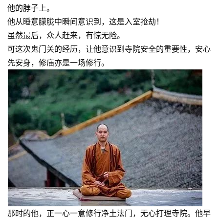
他的脖子上。
他从睡意朦胧中瞬间意识到，这是入室抢劫！
虽然最后，众人赶来，有惊无险。
可这次鬼门关的经历，让他意识到寺院安全的重要性，安心
先安身，修庙亦是一场修行。
资
讯
八
那时的他，正一心一意修行净土法门，无心打理寺院。他早