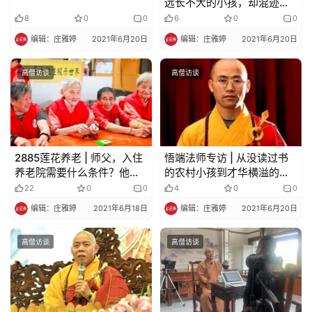
远长不大的小孩，却混迹于
老人圈，成为老人家最爱的
8
0
0
6
0
0
养老和尚
编辑：庄雅婷
2021年6月20日
编辑：庄雅婷
2021年6月20日
高僧访谈
高僧访谈
2885莲花养老 | 师父，入住
悟端法师专访 | 从没读过书
养老院需要什么条件？他
的农村小孩到才华横溢的出
说，无条件，来就收！
家和尚，你不是他，怎知他
22
0
0
4
0
0
走过的路
编辑：庄雅婷
2021年6月18日
编辑：庄雅婷
2021年6月20日
高僧访谈
高僧访谈