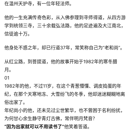
​在温州天护寺，有一位年轻法师。
他的一生充满传奇色彩，从入佛参理到寻师得道，从四方游
学到统领三寺，三十余载弘法路，他的足迹遍及大江南北，
信徒逾十万。
他身处不惑之年，却已行道37年，常笑称自己为“老和尚”。
从红尘路，到菩提道，他的故事开始于1982年的寒冬腊
月。
01
1982年的他，不过11岁，在这个青葱懵懂、调皮捣蛋的年
纪，在那个天寒地冻、大雪纷飞的冬季，他却迷迷糊糊地离
俗出家了。
年纪尚小的他，还未见过尘世繁华，也不曾困于名利纷扰，
为何甘心余生静守青灯古佛，常伴明月梵音？
“因为出家就可以不用读书了”
他笑着答道。