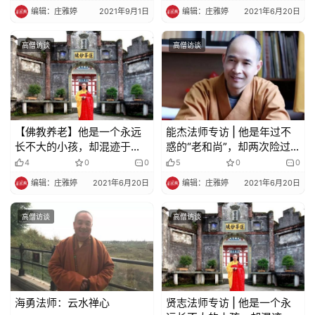
佛系交流的大旗……
编辑：庄雅婷
2021年9月1日
编辑：庄雅婷
2021年6月20日
高僧访谈
高僧访谈
【佛教养老】他是一个永远
能杰法师专访 | 他是年过不
长不大的小孩，却混迹于老
惑的“老和尚”，却两次险过
人圈，成为老人家最爱的养
鬼门关，看破生死轮回……
4
0
0
5
0
0
老和尚
编辑：庄雅婷
2021年6月20日
编辑：庄雅婷
2021年6月20日
高僧访谈
高僧访谈
海勇法师：云水禅心
贤志法师专访 | 他是一个永