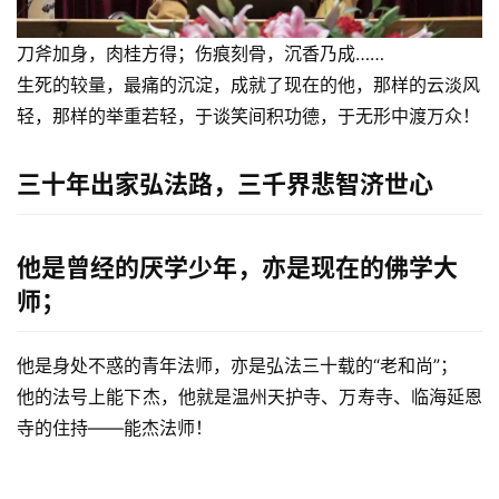
纪
录
刀斧加身，肉桂方得；伤痕刻骨，沉香乃成……
生死的较量，最痛的沉淀，成就了现在的他，那样的云淡风
佛
轻，那样的举重若轻，于谈笑间积功德，于无形中渡万众！
教
艺
三十年出家弘法路，三千界悲智济世心
术
政
他是曾经的厌学少年，亦是现在的佛学大
策
法
师；
规
他是身处不惑的青年法师，亦是弘法三十载的“老和尚”；
免
他的法号上能下杰，他就是温州天护寺、万寿寺、临海延恩
责
寺的住持——能杰法师！
声
明