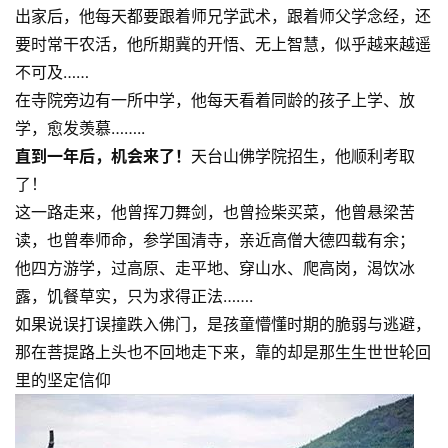
出家后，他每天都要跟着师兄学武术，跟着师父学念经，还
要时常干农活，他所期冀的开悟、无上智慧，似乎越来越遥
不可及……
在寺院旁边有一所中学，他每天看着同龄的孩子上学、放
学，愈发羡慕……..
直到一年后，机会来了！
天台山佛学院招生，他顺利考取
了！
这一路走来，他曾挥刀舞剑，也曾捡柴买菜，他曾悬梁苦
读，也曾奉师命，参学国清寺，亲近高僧大德四载有余；
他四方游学，过高原、走平地、穿山水、爬高岗，渴饮冰
露，饥餐草实，只为求得正法…….
如果说误打误撞跌入佛门，是孩童懵懂时期的脆弱与逃避，
那在菩提路上头也不回地走下来，靠的却是那生生世世轮回
里的坚定信仰