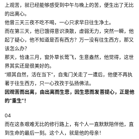
点
上观苦，就已经能够感受到中午与晚上的苦，便生出了无比
僧
的出离心。
音
他曾三天三夜不吃不喝，一心只求早日往生净土。
而在第三天，他已饿得意识涣散，虚弱无力，突然一瞬，他
高
起了疑心，他不知道是否有西方？万一没有往生西方，那又
僧
该怎么办？
访
那天，恰逢三月，窗外草长莺飞，生意盎然，他觉得，这世
谈
界其实还是很美好的。
“顺其自然，活在当下”，自鬼门关走了一遭后，他便不再执
心
乐
著于往生西方，只一心孜孜于弘扬佛法。
菩
因观苦而出离，由出离而生悲，因生悲而发菩提心，正是他
提
的“重生”！
专
04
题
而在这条艰难无比的修行路上，有个人一直默默陪伴他，直
到生命的最后一刻。这个人，就是他的母亲！
公