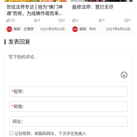
世炫法师专访 | 他为“佛门神
能修法师：慧灯无尽
通”而修，为成佛作祖而来，
却沉迷诗词写作，谱写诗意
25
0
0
2
0
0
弘法路
编辑：庄雅婷
2021年6月20日
编辑：阿木
2021年6月20日
发表回复
*
昵称：
*
邮箱：
网址：
记住昵称、邮箱和网址，下次评论免输入