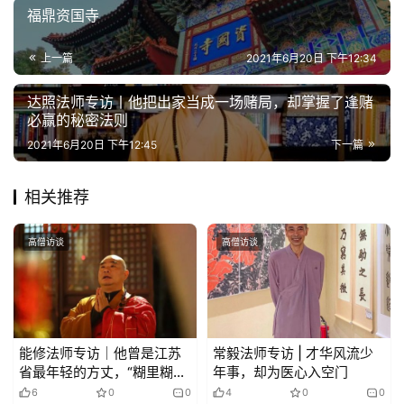
福鼎资国寺
上一篇
2021年6月20日 下午12:34
达照法师专访丨他把出家当成一场赌局，却掌握了逢赌
必赢的秘密法则
2021年6月20日 下午12:45
下一篇
相关推荐
高僧访谈
高僧访谈
能修法师专访｜他曾是江苏
常毅法师专访 | 才华风流少
省最年轻的方丈，“糊里糊
年事，却为医心入空门
涂”出家，却毅然扛起了中日
6
0
0
4
0
0