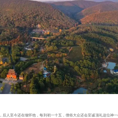
，后人至今还在缅怀他，每到初一十五，僧俗大众还会至诚顶礼这位神一