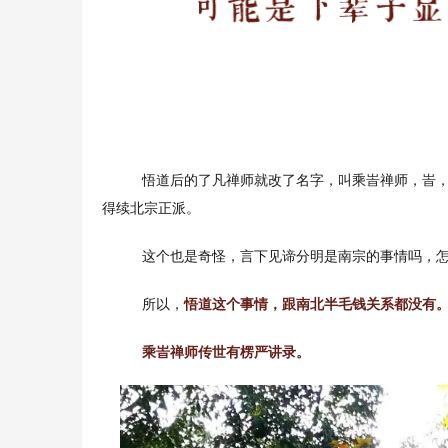
悟道后的了凡禅师就改了名字，叫乘峕禅师，峕，
得续北宗正派。
这个也是奇怪，言下见谛分明是南宗的事情吗，
所以，
悟道这个事情，跟南北半毛钱关系都没有
乘峕禅师传世有楞严讲录。