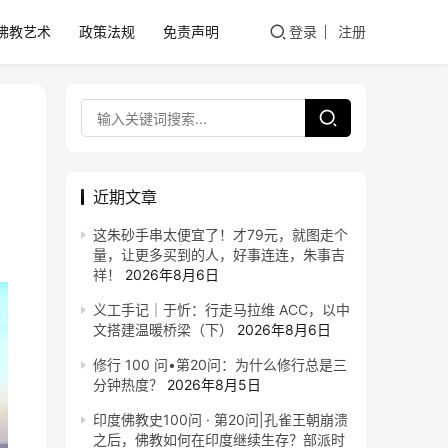
佛教艺术
政策法规
免责声明
登录
注册
近期文章
这朱砂手串太便宜了！才79元，就图走个
量，让更多买到的人，好事连连，朱事吉
祥！
2026年8月6日
义工手记｜于忻：行走马拉维 ACC，以中
文搭建温暖桥梁（下）
2026年8月6日
修行 100 问•第20问：为什么修行总是三
分钟热度？
2026年8月5日
印度佛教史100问 · 第20问|孔雀王朝崩溃
之后，佛教如何在印度继续生存？部派时