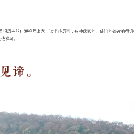
着报恩寺的广通禅师出家，读书很厉害，各种儒家的、佛门的都读的很透
无迹禅师。