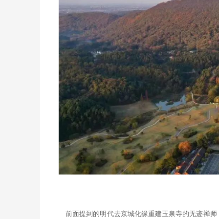
前面提到的明代去京城化缘重建玉泉寺的无迹禅师