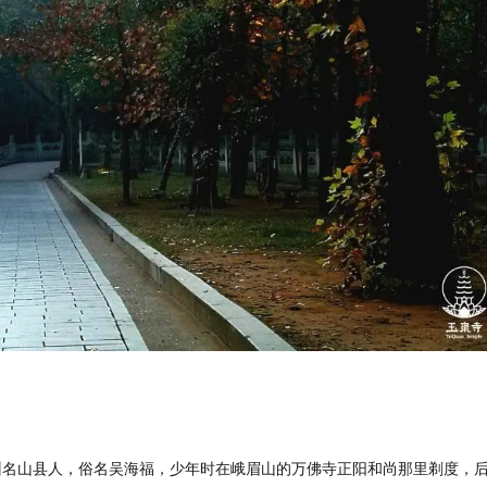
州名山县人，俗名吴海福，少年时在峨眉山的万佛寺正阳和尚那里剃度，