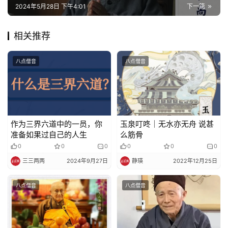
2024年5月28日 下午4:01
下一篇
佛
相关推荐
教
人
登录
注册
八点僧音
八点僧音
物
寺
院
巡
作为三界六道中的一员，你
玉泉叮咚｜无水亦无舟 说甚
礼
准备如果过自己的人生
么筋骨
0
0
0
0
0
0
视
三三两两
2024年9月27日
静瑛
2022年12月25日
频
八点僧音
八点僧音
纪
录