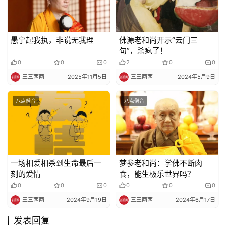
愚宁起我执，非说无我理
佛源老和尚开示“云门三
句”，杀疯了！
0
0
0
2
0
0
三三两两
2025年11月5日
三三两两
2024年5月9日
八点僧音
八点僧音
一场相爱相杀到生命最后一
梦参老和尚：学佛不断肉
刻的爱情
食，能生极乐世界吗？
0
0
0
0
0
0
三三两两
2024年9月19日
三三两两
2024年6月17日
发表回复