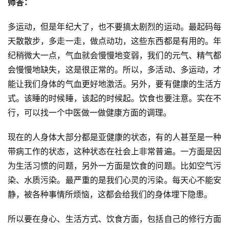
师答：
多运动，但是年纪大了，也不要搞太剧烈的运动。最起码每
天散散步，多走一走，做点动功，这些东西都是有用的。年
纪稍微大一点，气血就会慢慢地变弱，我们的元气、精气都
会慢慢地缺失，这是很正常的。所以，多活动、多运动，才
能让我们身体的气血更好地激活。另外，要有健康的生活方
式。该睡的时候睡，该起的时候起。饮食也要注意。实在不
行，可以找一个中医做一做健康方面的调理。
现在的人身体大部分都是亚健康的状态，有的人甚至是一种
资
带病工作的状态，这种状态在社会上非常普遍。一方面是因
讯
为生活习惯的问题，另外一方面是饮食的问题。比如空气污
染、水质污染。最严重的是我们心灵的污染。每天心不能安
八
静，被各种事情所烦恼，这都会给我们的身体埋下隐患。
点
僧
所以要在身心、生活方式、饮食方面，包括自己的修行方面
音