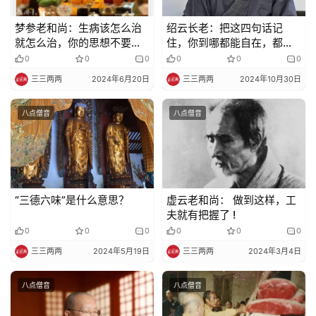
佛
梦参老和尚：生病该怎么治
绍云长老：把这四句话记
教
就怎么治，你的思想不要去
住，你到哪都能自在，都能
艺
再帮它的忙
受欢迎
0
0
0
0
0
0
术
三三两两
2024年6月20日
三三两两
2024年10月30日
政
八点僧音
八点僧音
策
法
规
免
“三德六味”是什么意思？
虚云老和尚： 做到这样，工
责
夫就有把握了 !
声
0
0
0
0
0
0
明
三三两两
2024年5月19日
三三两两
2024年3月4日
八点僧音
八点僧音