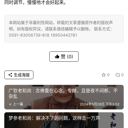
同时调节，慢慢地才会好起来。
高
僧
本网站属于非赢利性网站，转载的文章遵循原作者的版权声
访
明，如有版权异议，请联系值班编辑予以删除。 联系方式：
谈
0591-83056739-818 18950442781
心
乐
赞
(0)
菩
提
生成海报
0
0
专
广钦老和尚 : 念佛重在心念、专精，且昼夜不间断、不
题
杂乱
上一篇
2024年5月28日 下午3:52
公
益
梦参老和尚：解决不了的问题，这样念一万声
慈
善