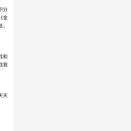
识分
《金
法，
找和
找我
天天