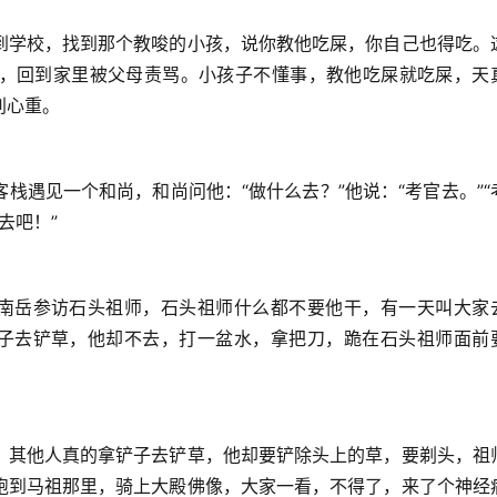
到学校，找到那个教唆的小孩，说你教他吃屎，你自己也得吃。
，回到家里被父母责骂。小孩子不懂事，教他吃屎就吃屎，天
别心重。
栈遇见一个和尚，和尚问他：“做什么去？”他说：“考官去。”“
去吧！”
到南岳参访石头祖师，石头祖师什么都不要他干，有一天叫大家
铲子去铲草，他却不去，打一盆水，拿把刀，跪在石头祖师面前
。其他人真的拿铲子去铲草，他却要铲除头上的草，要剃头，祖
跑到马祖那里，骑上大殿佛像，大家一看，不得了，来了个神经