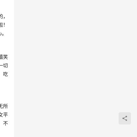
的，
啦！
心。
嬉笑
一切
，吃
无所
女平
。不