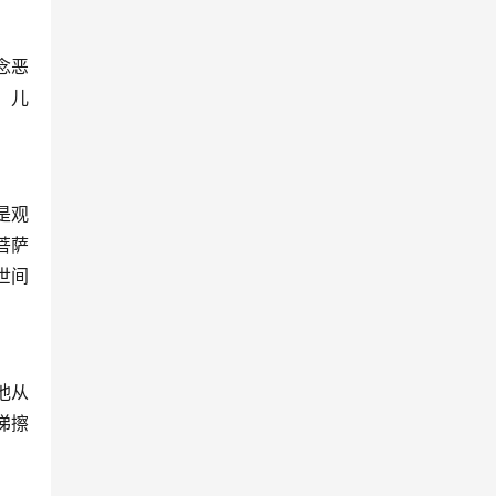
念恶
，儿
。
是观
菩萨
世间
他从
涕擦