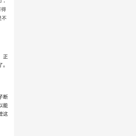
门，
有得
是不
，正
了。
子断
以能
管这