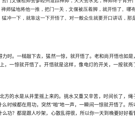
。云门文偃祖师去参睦州道踪禅师，天天去求见，禅师终于肯开
，禅师猛地将他一推，把门一关，文偃被压着脚，就开悟了。哪
，猛冲一下，就靠这一下开悟了。对一般众生就要开口讲话，那
得力时。一槌敲下去，猛然一惊，就开悟了。老和尚开悟也如是
上，一惊就开悟了。开悟就是这样，像电灯的开关，一按就亮
北方的水是从井里摇上来的。挑水又重又辛苦，时间长了，绳
什么时候都在用功，突然“啪”地一声，一瞬间一惊就开悟了。所
什么功？都是跟人吵架，心散乱得很，所以你一天到晚要好好看