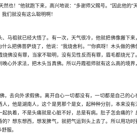
然也！”他就跑下来，高兴地说：“多谢师父赐号。”因此他的“天
，我们就没有这么聪明啊！
头、马祖就已经大悟了。有一次，天气很冷，他就把佛像搬下来
什么把佛菩萨烧了，他说：“我烧舍利。”“你疯呀！木头做的佛
丹霞烧佛没有罪，当家不聪明，没有见性反而有罪，眉毛都烧光了
到晚心外求法，把木头当真佛。所以丹霞祖师就有这么高的境界
佛，去向外求假佛。离开自心一切都没有，一切都是自己的心
西人，他是湖南人，这个是男那个是女，起种种分别，本来没有
一起执着，不是头痛就是心脏不好，总是有病。肚子怎会痛的？
昏的？想东想西，想发脾气，就把气运到头上去了。所以用功时
多舒服。