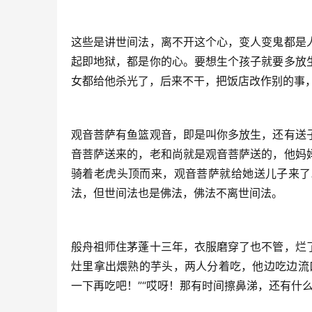
这些是讲世间法，离不开这个心，变人变鬼都是
起即地狱，都是你的心。要想生个孩子就要多放
女都给他杀光了，后来不干，把饭店改作别的事
观音菩萨有鱼篮观音，即是叫你多放生，还有送
音菩萨送来的，老和尚就是观音菩萨送的，他妈
骑着老虎头顶而来，观音菩萨就给她送儿子来了
法，但世间法也是佛法，佛法不离世间法。
般舟祖师住茅蓬十三年，衣服磨穿了也不管，烂
灶里拿出煨熟的芋头，两人分着吃，他边吃边流
一下再吃吧！”“哎呀！那有时间擦鼻涕，还有什么