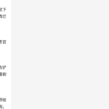
这下
真烂
考官
去铲
要剃
师给
病，