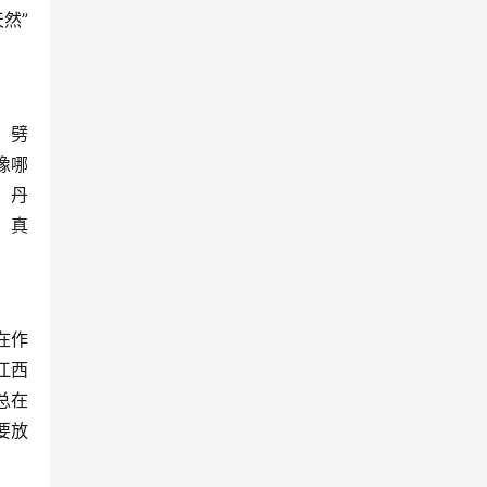
然”
，劈
像哪
。丹
，真
在作
江西
总在
要放