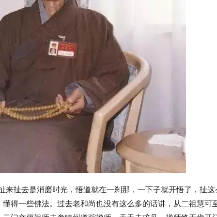
，扯来扯去是消磨时光，悟道就在一刹那，一下子就开悟了，扯这
，懂得一些佛法。过去老和尚也没有这么多的话讲，从二祖慧可