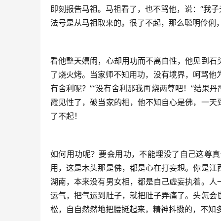
即刻报告马祖。马祖看了，也不骂他，说：“我子天
法号是从马祖取来的。很了不起，那么聪明伶俐
看他整天嬉闹，心却用功而不离自性，他见到石
了烧火烤。当家师不知用功，没有境界，呵骂他为
有舍利呢？”“没有舍利那我再烧两尊吧！”结果
霞见性了，破当家的相，他不知自心是佛，一天
了不起！
如何用功呢？要会用功，不能埋没了自己这尊真
用，这是木头那是佛，都是心在打妄想。你是江
湖南，本来没有男女相，都是自己虚妄执着。人
运气，把气运到肚子，就把肚子弄痛了。头怎会
松，自自然然地把腰挺起来，精神抖擞的，不知