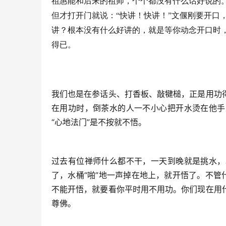
祖惠能和后来的祖师，个个都没有什么话好说的
但才打开门就说：“快讲！快讲！”文偃刚要开口
讲？根本没有什么好讲的，就是等你动念开口时
得已。
我们也是在参话头、打香板、敲犍槌，正是用功
在用功时，倒茶水的人一不小心把开水烫在他手
“心地法门”是不按就不悟。
过去有位禅师什么都不干，一天到晚就是挑水，
了，水桶“啪”地一声掉在地上，就开悟了。不管
不能开悟，就要看你平时用不用功。你们现在用
尊佛。