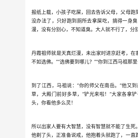
报纸上载，小孩子吃屎，回去告诉父母，父母跑
没办法了，只好跑到厕所去拿屎吃，搞得一身臭
漫，没有分别心，不知道臭。大人就不行了，分
丹霞祖师就是天真烂漫，未出家时进京赶考，在客
不如选佛。”“选佛要到哪儿？”“你到江西马祖那里
到了江西，马祖说：“你的师父在南岳。”他又
草，大殿门前好多草，“铲光来啦！”大家各拿
头，你看他多么灵！
所以出家人要有大智慧，没有智慧就不能了生死
他剃了头，正准备说戒，他抱着头就跑了，一直