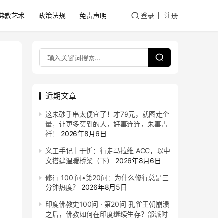
佛教艺术
政策法规
免责声明
登录
注册
近期文章
这朱砂手串太便宜了！才79元，就图走个
量，让更多买到的人，好事连连，朱事吉
祥！
2026年8月6日
义工手记｜于忻：行走马拉维 ACC，以中
文搭建温暖桥梁（下）
2026年8月6日
修行 100 问•第20问：为什么修行总是三
分钟热度？
2026年8月5日
印度佛教史100问 · 第20问|孔雀王朝崩溃
之后，佛教如何在印度继续生存？部派时