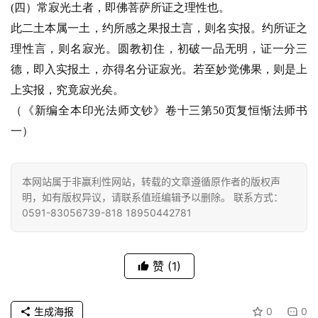
(四）常寂光土者，即佛菩萨所证之理性也。
心
此二土本属一土，约所感之果报土言，则名实报。约所证之
乐
理性言，则名寂光。圆教初住，初破一品无明，证一分三
菩
德，即入实报土，亦得名分证寂光。若至妙觉佛果，则是上
提
上实报，究竟寂光矣。
（《新编全本印光法师文钞》卷十三第50页复恒惭法师书
专
题
一）
公
本网站属于非赢利性网站，转载的文章遵循原作者的版权声
益
明，如有版权异议，请联系值班编辑予以删除。 联系方式：
慈
0591-83056739-818 18950442781
善
佛
赞
(1)
教
人
登录
注册
物
生成海报
0
0