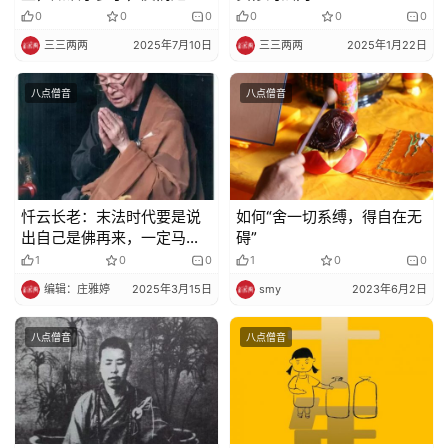
政
疑？
0
0
0
0
0
0
策
三三两两
2025年7月10日
三三两两
2025年1月22日
法
规
八点僧音
八点僧音
免
责
声
明
忏云长老：末法时代要是说
如何“舍一切系缚，得自在无
出自己是佛再来，一定马上
碍”
入涅盘，不能再住世
1
0
0
1
0
0
编辑：庄雅婷
2025年3月15日
smy
2023年6月2日
八点僧音
八点僧音