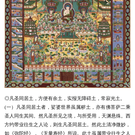
◎凡圣同居土，方便有余土，实报无障碍土，常寂光土。
(一）凡圣同居土者，娑婆世界虽属秽土，亦有佛菩萨二乘
圣人同生其间。然凡圣所见之境，与所受用，天渊悬殊。西
方约带业往生之人论，则生凡圣同居土。然此土清净微妙，
如《弥陀经》，《无量寿经》所说。此土虽属带业往生之人