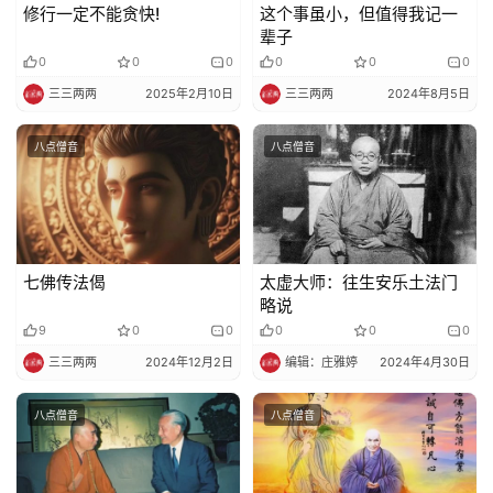
修行一定不能贪快!
这个事虽小，但值得我记一
辈子
0
0
0
0
0
0
三三两两
2025年2月10日
三三两两
2024年8月5日
八点僧音
八点僧音
七佛传法偈
太虚大师：往生安乐土法门
略说
9
0
0
0
0
0
三三两两
2024年12月2日
编辑：庄雅婷
2024年4月30日
八点僧音
八点僧音