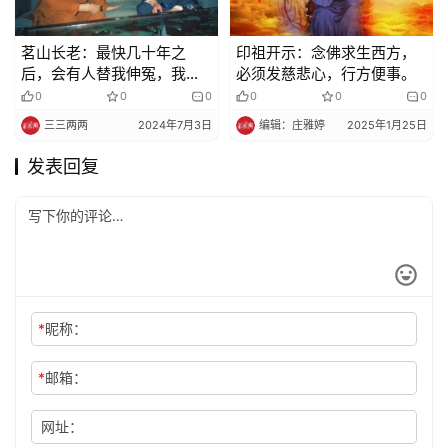
茗山长老：最快几十年之
印祖开示：念佛求生西方，
后，会有人替我伸冤，我已
必须发慈悲心，行方便事。
经早到极乐世界去作佛去了
0
0
0
0
0
0
三三两两
2024年7月3日
编辑：庄雅婷
2025年1月25日
发表回复
*
昵称：
*
邮箱：
网址：