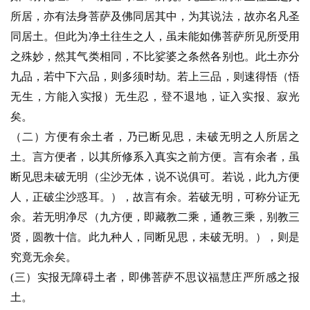
所居，亦有法身菩萨及佛同居其中，为其说法，故亦名凡圣
同居土。但此为净土往生之人，虽未能如佛菩萨所见所受用
之殊妙，然其气类相同，不比娑婆之条然各别也。此土亦分
九品，若中下六品，则多须时劫。若上三品，则速得悟（悟
无生，方能入实报）无生忍，登不退地，证入实报、寂光
资
矣。
讯
（二）方便有余土者，乃已断见思，未破无明之人所居之
八
土。言方便者，以其所修系入真实之前方便。言有余者，虽
点
断见思未破无明（尘沙无体，说不说俱可。若说，此九方便
僧
人，正破尘沙惑耳。），故言有余。若破无明，可称分证无
音
余。若无明净尽（九方便，即藏教二乘，通教三乘，别教三
贤，圆教十信。此九种人，同断见思，未破无明。），则是
高
究竟无余矣。
僧
访
(三）实报无障碍土者，即佛菩萨不思议福慧庄严所感之报
谈
土。