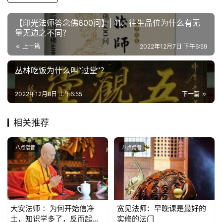
寺
【印光法师答念佛600问】| 11、往生品位为什么有无
量无边之不同？
院
巡
上一篇
2022年12月7日 下午6:59
礼
丛林吃饭为什么叫“过堂”？
视
2022年12月8日 上午6:55
下一篇
频
相关推荐
纪
录
八点僧音
八点僧音
佛
教
艺
术
大安法师 ：为何开始信净
宽见法师：早晚课是最好的
土，知识学多了，反而起
实修的法门