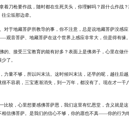
拿着刀枪要作战，随时都在生死关头，你理解吗？跟什么作战？
，往尘垢那边牵。
、对于地藏菩萨所教导的事，你不注意，总是说地藏菩萨没感应
——
观音菩萨、地藏菩萨在这个世界上感应非常大，但是得有缘
佛的、接受三宝教育的能有好多？表面上是佛弟子，心里在做什
很少了。
，力量不够，所以叫末法。这时候叫末法，还早的呢，越往后越
就很不容易，三宝逐渐消失，到一万年，都没有了。现在才一千
一比较，心里想要感佛菩萨恩，我们这里有忆恩堂，含义就是这
不相信佛菩萨。是我们的信心不够，你的愿也不真
——
你的行为