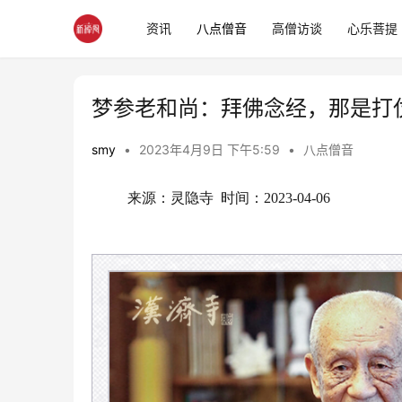
资讯
八点僧音
高僧访谈
心乐菩提
梦参老和尚：拜佛念经，那是打
smy
•
2023年4月9日 下午5:59
•
八点僧音
来源：灵隐寺  时间：2023-04-06