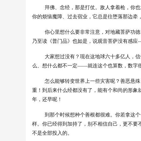
拜佛、念经，那是打仗。敌人拿着枪，你也
你的烦恼魔障、过去宿业，它总是往堕落那边牵
你心里想什么要非常注意，对地藏菩萨功德
乃至读《普门品》也如是，说观音菩萨没有感应
大家想过没有？现在这地球六十多亿人，信
么、想什么都不一定
——
就连这个也算数，数字
怎么能够转变世界上一些灾害呢？善恶悬殊
重！到后来什么经都没有了，能有个和尚的形象
年，还早呢！
到那个时候想种个善根都很难。你若拿这个
样。你已经得到加持了，别不相信自己，更不要
不是全部投入的。