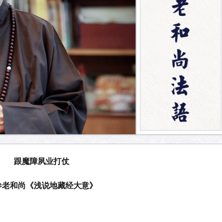
跟魔障夙业打仗
参老和尚《浅说地藏经大意》