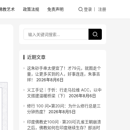
佛教艺术
政策法规
免责声明
登录
注册
近期文章
这朱砂手串太便宜了！才79元，就图走个
量，让更多买到的人，好事连连，朱事吉
祥！
2026年8月6日
义工手记｜于忻：行走马拉维 ACC，以中
文搭建温暖桥梁（下）
2026年8月6日
修行 100 问•第20问：为什么修行总是三
分钟热度？
2026年8月5日
印度佛教史100问 · 第20问|孔雀王朝崩溃
之后，佛教如何在印度继续生存？部派时