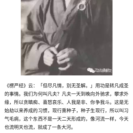
《楞严经》云：「但尽凡情，别无圣解。」用功是转凡成圣
的事情。我们为何叫凡夫？凡夫一天到晚向外驰求，攀求外
缘，所以贪瞋痴、喜怒哀乐、人我是非、你争我斗。这是无
始劫以来养成的习惯，现行熏种子，种子生现行，所以叫习
气毛病，这个东西不是一天二天形成的，像河流一样，今天
也流明天也流，就成了一条大河。　　