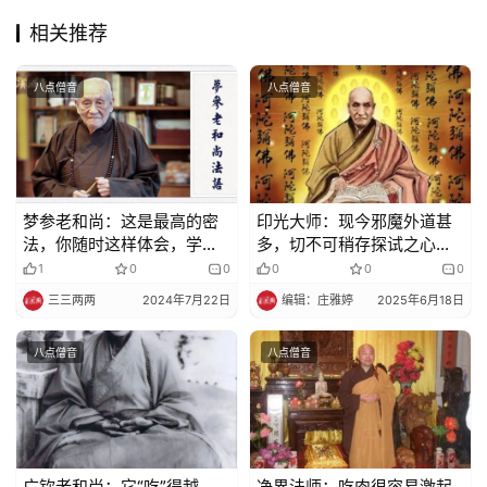
佛
相关推荐
教
艺
术
八点僧音
八点僧音
政
策
法
梦参老和尚：这是最高的密
印光大师：现今邪魔外道甚
规
法，你随时这样体会，学什
多，切不可稍存探试之心。
么都能入
倘有此心，必被彼所诱
1
0
0
0
0
0
免
三三两两
2024年7月22日
编辑：庄雅婷
2025年6月18日
责
声
八点僧音
八点僧音
明
广钦老和尚：它“吃”得越
净界法师：吃肉很容易激起