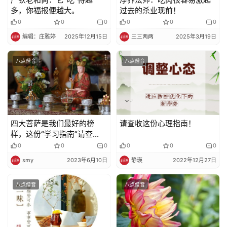
多，你福报便越大。
过去的杀业现前！
0
0
0
0
0
0
编辑：庄雅婷
2025年12月15日
三三两两
2025年3月19日
八点僧音
八点僧音
四大菩萨是我们最好的榜
请查收这份心理指南！
样，这份“学习指南”请查
收！
0
0
0
0
0
0
smy
2023年6月10日
静瑛
2022年12月27日
八点僧音
八点僧音