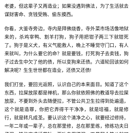
老婆，但这辈子又再造业；如果没遇到佛法，为了生活就去
谋财害命、贪钱受贿、偷东摸西。　　
你看，大鉴寺旁边，寺内是拜佛烧香，寺外菜市场活像地狱
来的，杀鸡宰鸭、割羊打狗，狗子用把钳子两三下就钳死
了。狗于是义犬，有义气能救人，晚上不睡觉守门口，有人
来就叫，为什么要它的命？就是要钱，打死狗子去卖钱，狗
子过去生中欠了他的债，所以变狗来还债。六道轮回该如何
解决呢？生生世世都在造业，还债又还债!　　
资
我们打坐，要回光返照，认识自己的本来面目。知道了这个
讯
东西，拉屎放尿都是禅机，那么你就依照佛的教道导去拉屎
放尿，不要到外头去随便拉，不管公共卫生拉得到处遍遢，
八
这个就是造罪，你把它弄得干干净净，就是培福，就是修
点
行，就是转凡成圣。要认识这个清净之心，就要经过修持，
僧
一年二年或一辈子，总在那里修，总在那里练，修练功夫日
音