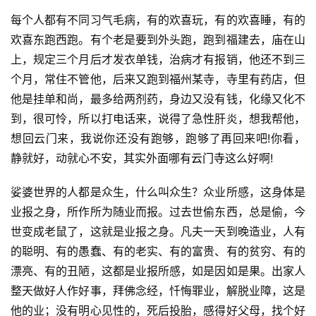
每个人都有不同习气毛病，有的欢喜玩，有的欢喜睡，有的
欢喜东跑西跑。有个老是要到外头跑，跑到福建去，庙在山
上，规定三个月后才发衣单钱，治病才有报销，他还不到三
个月，常住不管他，后来又跑到福州某寺，寺里有药店，但
他是挂单和尚，最多给两剂药，身边又没有钱，化缘又化不
到，很可怜，所以打电话来，说得了急性肝炎，想我帮他，
想回云门来，我说你还没有跑够，跑够了再回来吧!你看，
静就好，动就心不安，其实外面哪有
云门寺
这么好啊!　　
娑婆世界的人都是众生，什么叫众生？众业所感，这身体是
业报之身，所作所为随业而报。过去世偷东西，总是偷，今
世变成老鼠了，这就是业报之身。凡夫一天到晚造业，人有
的聪明、有的愚蠢、有的老实、有的富贵、有的贫穷、有的
漂亮、有的丑陋，这都是业报所感，如是因如是果。出家人
整天做好人作好事，拜佛念经，忏悔罪业，解脱业障，这是
他的业；没有明心见性的，死后投胎，感得好父母，找个好