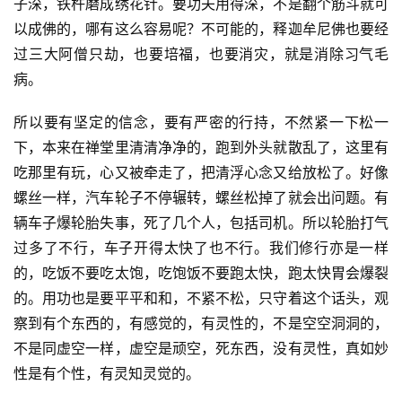
子深，铁杵磨成绣花针。要功夫用得深，不是翻个筋斗就可
以成佛的，哪有这么容易呢？不可能的，释迦牟尼佛也要经
高
僧
过三大阿僧只劫，也要培福，也要消灾，就是消除习气毛
访
病。　　
谈
所以要有坚定的信念，要有严密的行持，不然紧一下松一
心
下，本来在禅堂里清清净净的，跑到外头就散乱了，这里有
乐
吃那里有玩，心又被牵走了，把清浮心念又给放松了。好像
菩
螺丝一样，汽车轮子不停辗转，螺丝松掉了就会出问题。有
提
辆车子爆轮胎失事，死了几个人，包括司机。所以轮胎打气
过多了不行，车子开得太快了也不行。我们修行亦是一样
专
的，吃饭不要吃太饱，吃饱饭不要跑太快，跑太快胃会爆裂
题
的。用功也是要平平和和，不紧不松，只守着这个话头，观
察到有个东西的，有感觉的，有灵性的，不是空空洞洞的，
公
不是同虚空一样，虚空是顽空，死东西，没有灵性，真如妙
益
慈
性是有个性，有灵知灵觉的。
善