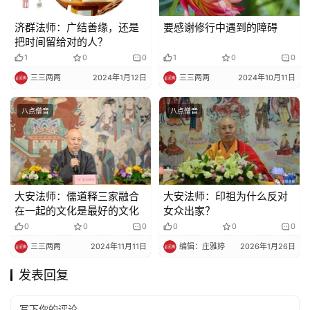
济群法师：广结善缘，还是
要感谢修行中遇到的障碍
把时间留给对的人？
1
0
0
1
0
0
三三两两
2024年1月12日
三三两两
2024年10月11日
八点僧音
八点僧音
大安法师：儒道释三家融合
大安法师：印祖为什么反对
在一起的文化是最好的文化
女众出家？
0
0
0
0
0
0
三三两两
2024年11月11日
编辑：庄雅婷
2026年1月26日
发表回复