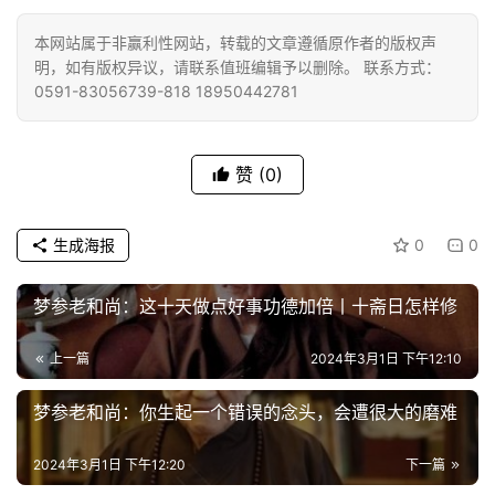
本网站属于非赢利性网站，转载的文章遵循原作者的版权声
佛
明，如有版权异议，请联系值班编辑予以删除。 联系方式：
教
0591-83056739-818 18950442781
人
登录
注册
物
赞
(0)
寺
院
巡
生成海报
0
0
礼
梦参老和尚：这十天做点好事功德加倍丨十斋日怎样修
视
频
上一篇
2024年3月1日 下午12:10
梦参老和尚：你生起一个错误的念头，会遭很大的磨难
纪
录
2024年3月1日 下午12:20
下一篇