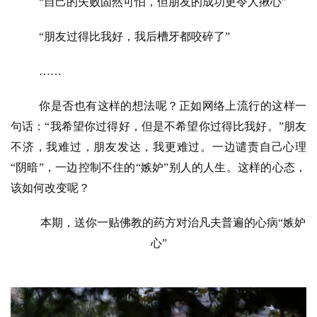
“自己的失败固然可怕，但朋友的成功更令人揪心
”
“
朋友过得比我好，我后槽牙都咬碎了
”
……
你是否也有这样的想法呢？正如网络上流行的这样一
句话：
“
我希望你过得好，但是不希望你过得比我好。
”
朋友
不济，我难过，朋友发达，我更难过。一边谴责自己心理
“
阴暗
”
，一边控制不住的
“
嫉妒
”
别人的人生。这样的心态，
该如何改变呢？
本期，送你一贴佛教的药方对治凡夫普遍的心病
“
嫉妒
心
”