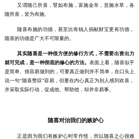
又谓随己所喜，譬如布施，富施金帛，贫施水草，各
随所喜，皆为布施。
随喜布施的功德，甚至比有钱人捐献财宝更有功德，
随喜的功德是广大不可限量的。
资
其实随喜是一种很方便的修行方式，不需要出资出力
讯
就可完成，是一种彻底的修心的方法。
表面上看，随喜似乎
是简单、很容易做到的，可要真正做到并不简单，在口头上
八
说一句
“
随喜赞叹
”
容易，但要在内心真正为别人感到欢喜，
点
并采取实际行动，促成他、帮助他，却并非易事。
僧
音
高
随喜对治我们的嫉妒心
僧
访
正是因为我们有嫉妒心时常作怪，所以随喜之心很难
谈