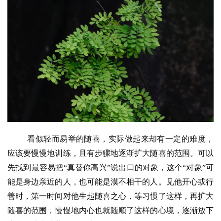
物
寺
院
巡
礼
视
频
纪
看似轻而易举的随喜，实际做起来却有一定的难度，
录
应该要慢慢地训练，且有步骤地逐渐扩大随喜的范围。可以
先找到最容易把
“
真替你高兴
”
说出口的对象，这个
“
对象
”
可
佛
能是身边亲近的人，也可能是漠不相干的人。见他开心或行
教
艺
善时，第一时间对他生起随喜之心，等习惯了这样，再扩大
术
随喜的范围，慢慢地内心也就随顺了这样的心境，逐渐放下