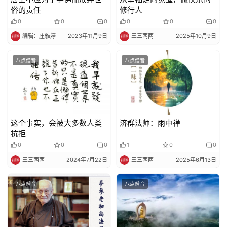
俗的责任
修行人
0
0
0
0
0
0
编辑：庄雅婷
2023年11月9日
三三两两
2025年10月9日
八点僧音
八点僧音
这个事实，会被大多数人类
济群法师：雨中禅
抗拒
0
0
0
1
0
0
三三两两
2024年7月22日
三三两两
2025年6月13日
八点僧音
八点僧音