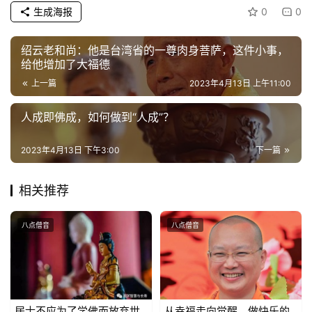
生成海报
0
0
绍云老和尚：他是台湾省的一尊肉身菩萨，这件小事，
给他增加了大福德
上一篇
2023年4月13日 上午11:00
人成即佛成，如何做到“人成”？
2023年4月13日 下午3:00
下一篇
相关推荐
八点僧音
八点僧音
居士不应为了学佛而放弃世
从幸福走向觉醒，做快乐的