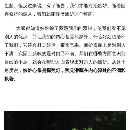
生起。但反过来说，有了随喜，我们才能对治嫉妒。随着随
心
喜修行的深入，我们就能降伏嫉妒这个烦恼。
乐
菩
大家都知道嫉妒除了蒙蔽我们的双眼，使我们看不见
提
别人的优点，并让我们的内心备受煎熬外，什么好处也给不
了我们，它还会赶走好运，带来恶果。嫉妒表面上是对别人
专
不满，实际上反映的是对自己不满。我们在哪些方面意识到
题
自己的不足，就会在哪些方面表现出对别人的嫉妒。从这个
角度说，
嫉妒心像是探照灯，照见潜藏在内心深处的不满和
公
执著。
益
慈
善
佛
教
人
登录
注册