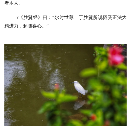
者本人。
?《胜鬘经》曰：“尔时世尊，于胜鬘所说摄受正法大
精进力，起随喜心。”