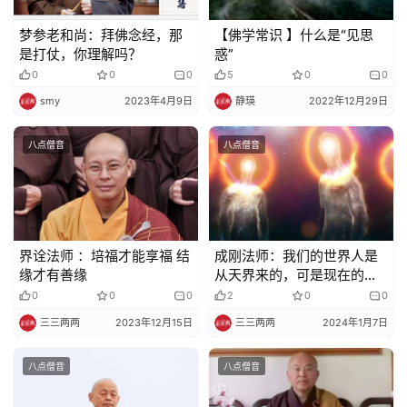
梦参老和尚：拜佛念经，那
【佛学常识 】什么是“见思
是打仗，你理解吗？
惑”
0
0
0
5
0
0
smy
2023年4月9日
静瑛
2022年12月29日
八点僧音
八点僧音
界诠法师 ：培福才能享福 结
成刚法师：我们的世界人是
缘才有善缘
从天界来的，可是现在的人
为什么变成这样？
0
0
0
2
0
0
三三两两
2023年12月15日
三三两两
2024年1月7日
八点僧音
八点僧音