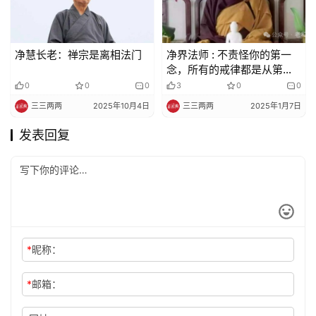
净慧长老：禅宗是离相法门
净界法师 : 不责怪你的第一
念，所有的戒律都是从第二
念开始的！
0
0
0
3
0
0
三三两两
2025年10月4日
三三两两
2025年1月7日
发表回复
*
昵称：
*
邮箱：