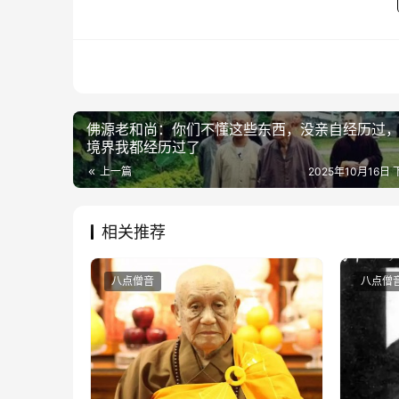
佛源老和尚：你们不懂这些东西，没亲自经历过
境界我都经历过了
上一篇
2025年10月16日 
相关推荐
八点僧音
八点僧