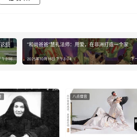
，这些
“和尚爸爸”慧礼法师：用爱，在非洲打造一个家​​
下午2:16
2025年10月16日 下午3:04
下
音
八点僧音