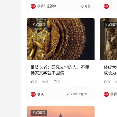
编辑：庄雅婷
5小时前
三三
八点僧音
八点僧
惟贤长老：研究文学的人，不懂
倓虚大
佛家文学就不圆满
成长为
0
0
0
0
静瑛
2022年12月31日
编辑
八点僧音