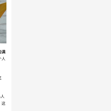
的满
个人
生
小人
，这