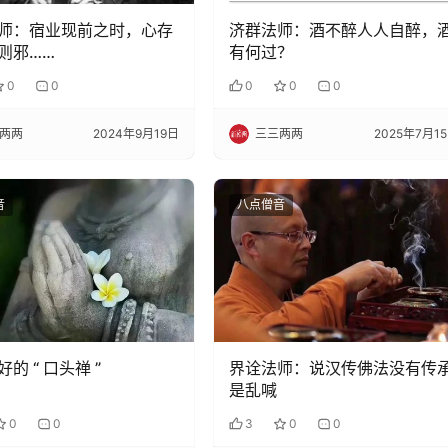
师：宿业现前之时，心存
济群法师：酒不醉人人自醉，
则邪……
有何过？
0
0
0
0
0
两两
2024年9月19日
三三两两
2025年7月1
音
八点僧音
的 “ 口头禅 ”
界诠法师：说汉传佛法没有传
是乱喊
0
0
3
0
0