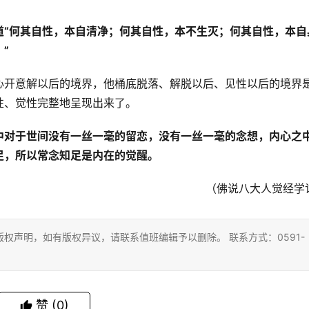
道“何其自性，本自清净；何其自性，本不生灭；何其自性，本自
”
心开意解以后的境界，他桶底脱落、解脱以后、见性以后的境界
性、觉性完整地呈现出来了。
中对于世间没有一丝一毫的留恋，没有一丝一毫的念想，内心之
足，所以常念知足是内在的觉醒。
（佛说八大人觉经学
权声明，如有版权异议，请联系值班编辑予以删除。 联系方式：0591-
赞
(0)