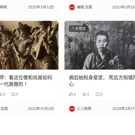
两两
2025年3月12日
编辑 志斌
2023年2月2
音
八点僧音
师：看这位傻和尚是如何
病后始知身是苦， 死后方知错
一代高僧的 ！
心
0
0
0
0
0
 志斌
2022年10月3日
三三两两
2025年3月1