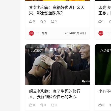
梦参老和尚：车祸好像没什么因
印光法
果，哪会没因果呢？
正念，
0
0
0
1
三三两两
2024年1月26日
三三
八点僧音
八点僧
绍云老和尚：真了生死的修行
小心不好
人，要仔细检查自己的发心
0
0
0
0