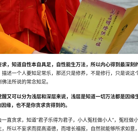
妄求，知道自性本自具足，自性能生万法，所以内心得到最深刻
，描述一个人要知足常乐，那还只是修养，不是修行，只是说这
到佛法所说的常念知足。
觉醒又可以分为浅层和深层来说，浅层是知道一切万法都是因缘
的因缘，也不是你贪求贪得到的。
一直贪求，知道“君子乐得为君子，小人冤枉做小人”，冤枉做
生，所以不妄求而提高道德，而增长福报，自然就能够所求如意