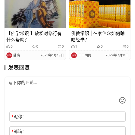
【佛学常识 】放松对修行有
佛教常识 | 在家信众如何晾
什么帮助？
晒经书？
0
0
0
1
0
0
静瑛
2023年1月13日
三三两两
2024年7月11日
发表回复
*
昵称：
*
邮箱：