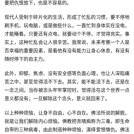
要把仇恨放下，也是不容易的。
现代人受制于碎片化的生活，形成了忙乱的习惯，要不停地
刷手机，玩电脑，或是做些什么，一直忙到身体实在没电，
才能睡着。只要还有点电，就要动个不停，才觉得充实。事
实上，这种忙乱会让人很辛苦。我常说，未来考察一个人是
否幸福的重要因素，是看他有没有能力让身心休息，有没有
资
随时停下的自主力。
讯
此外，抑郁、焦虑、没有安全感等负面心理，也让人深陷痛
八
苦之中，甚至觉得活不下去。其实，能不能活下去，还是在
点
一念之间。当你被念头牢牢掌控时，觉得活在这个世界一点
僧
音
意义都没有；一旦解除这个念头，意义就回来了。
以上种种烦恼，让身不自由，心不自在。佛法所说的解脱，
高
就是让我们解除内心烦恼。佛教把贪嗔痴称为三毒，即生命
僧
访
自带的三种病毒，由此制造种种烦恼，演绎爱恨情仇。佛法