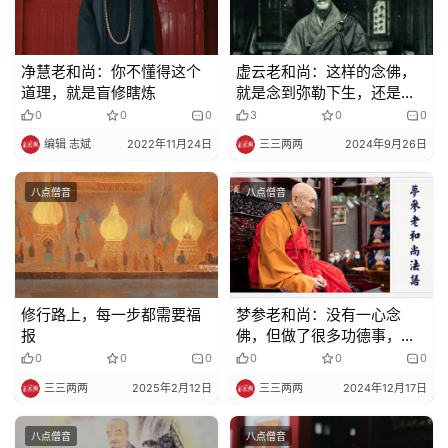
净慧老和尚：你不懂得这个
虚云老和尚：这样的念佛，
道理，就是盲修瞎炼
就是念到弥勒下生，还是业
障缠身！
0
0
0
3
0
0
编辑 志斌
2022年11月24日
三三两两
2024年9月26日
八点僧音
八点僧音
修行路上，每一步都需要福
梦参老和尚：没有一心念
报
佛，但做了很多功德事，能
生极乐吗？
0
0
0
0
0
0
三三两两
2025年2月12日
三三两两
2024年12月17日
八点僧音
八点僧音