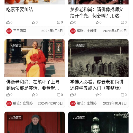
吃素不要纠结
梦参老和尚：请佛像找师父
给开个光，何必啊？用这个
方法，你自己就把光开了
0
0
0
0
0
0
三三两两
2025年1月8日
编辑：庄雅婷
2026年4月19日
八点僧音
八点僧音
佛源老和尚：在笔杆子上寻
学佛人必看，虚云老和尚讲
到佛法那是笑话，要盘起腿
述律学五戒入门（完整版）
在心地上用功参！
0
0
0
2
0
0
编辑：庄雅婷
2024年12月10日
编辑：庄雅婷
2023年10月8日
八点僧音
八点僧音