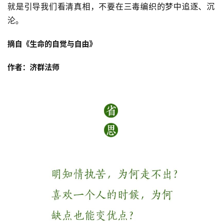
谈
就是引导我们看清真相，不要在三毒编织的梦中追逐、沉
沦。
心
乐
摘自《生命的自觉与自由》
菩
提
作者：济群法师
专
题
公
益
慈
善
佛
教
人