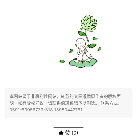
登录
注册
物
寺
院
巡
礼
视
频
纪
录
本网站属于非赢利性网站，转载的文章遵循原作者的版权声
明，如有版权异议，请联系值班编辑予以删除。 联系方式：
佛
0591-83056739-818 18950442781
教
艺
术
赞
(0)