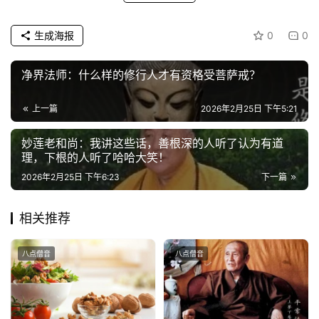
政
生成海报
0
0
策
法
净界法师：什么样的修行人才有资格受菩萨戒？
规
上一篇
2026年2月25日 下午5:21
免
责
妙莲老和尚：我讲这些话，善根深的人听了认为有道
声
理，下根的人听了哈哈大笑！
明
2026年2月25日 下午6:23
下一篇
相关推荐
八点僧音
八点僧音