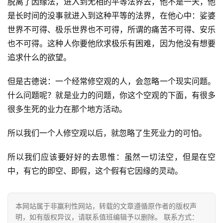
脱离了因缘法，进入到无相的平等法界去，他不是一天，他
是长时间的没事就进入到这种平等的法界，在他心中：娑婆
世界不可得、极乐世界也不可得，所谓的痛苦不可得、安乐
也不可得。这种人你要他欣求极乐有困难，因为他没有想要
追求什么的欲望。
但是古德说：一个经常修空观的人，会忽略一个现实问题。
什么问题呢？就是业力的问题，你这个空观的下面，有很多
很多生死的业力在那个地方活动。
资
讯
所以我们一个人修空观以后，就忽略了生死业力的可怕。
八
所以我们应该要好好的去思惟：虽然一切法空，但是在空
点
中，有它的即空、即假，这个假有它因缘的灵动。
僧
音
本网站属于非赢利性网站，转载的文章遵循原作者的版权声
高
明，如有版权异议，请联系值班编辑予以删除。 联系方式：