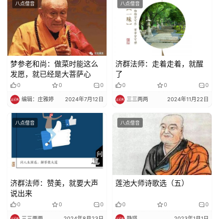
八点僧音
八点僧音
教
人
登录
注册
物
寺
梦参老和尚：做菜时能这么
济群法师：走着走着，就醒
院
发愿，就已经是大菩萨心
了
巡
0
0
0
0
0
0
礼
编辑：庄雅婷
2024年7月12日
三三两两
2024年11月22日
视
八点僧音
八点僧音
频
纪
录
济群法师：赞美，就要大声
莲池大师诗歌选（五）
说出来
佛
0
0
0
0
0
0
教
三三两两
2024年8月23日
静瑛
2023年1月1日