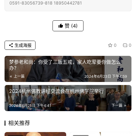
僧
0591-83056739-818 18950442781
访
谈
赞
(4)
心
乐
生成海报
0
0
菩
提
梦参老和尚：你受了三皈五戒，家人吃荤要你做怎么
办？
专
上一篇
2024年6月23日 下午4:59
题
2024杭州佛教讲经交流会在杭州佛学院举行
公
益
2024年6月25日 下午4:41
下一篇
慈
善
相关推荐
佛