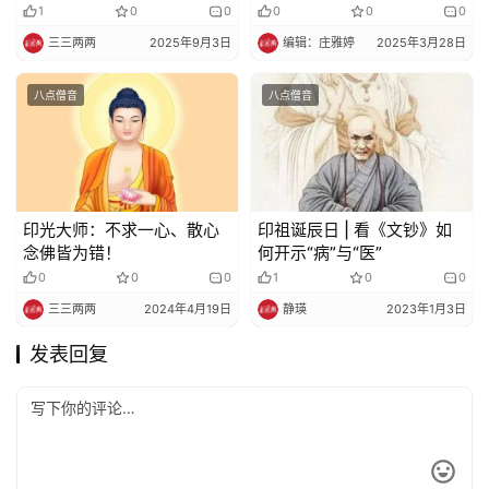
佛。。。
1
0
0
0
0
0
三三两两
2025年9月3日
编辑：庄雅婷
2025年3月28日
八点僧音
八点僧音
印光大师：不求一心、散心
印祖诞辰日 | 看《文钞》如
念佛皆为错！
何开示“病”与“医”
0
0
0
1
0
0
三三两两
2024年4月19日
静瑛
2023年1月3日
发表回复