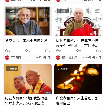
艺
术
八点僧音
八点僧音
政
策
法
规
梦参长老：未来不由你计划
德林老和尚：不住此岸不住
！
彼岸不住中流，问君何处安
身
免
2
0
0
0
0
0
责
三三两两
2024年11月1日
编辑：庄雅婷
2026年7月15日
声
明
八点僧音
八点僧音
绍云老和尚：他跟我说持这
广钦老和尚：人生苦短，别
个咒多少天，就能即生成
难为自己