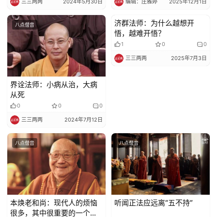
三三两两
2024年5月30日
编辑：庄雅婷
2025年12月1日
艺
术
济群法师：为什么越想开
八点僧音
八点僧音
悟，越难开悟？
政
1
0
0
策
三三两两
2025年7月3日
法
规
界诠法师：小病从治，大病
从死
免
0
0
0
责
三三两两
2024年7月12日
声
明
八点僧音
八点僧音
本焕老和尚：现代人的烦恼
听闻正法应远离“五不持”
很多，其中很重要的一个原