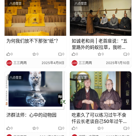
八点僧音
八点僧音
教
人
登录
注册
物
寺
为何我们放不下那张“纸”？
如诚老和尚 | 老首座说：“五
院
里路外的蚂蚁拉草，我听的
巡
吱吱哗啦的”
0
0
0
0
0
0
礼
三三两两
2025年4月9日
三三两两
2025年1月10日
视
八点僧音
八点僧音
频
纪
录
济群法师：心中的动物园
吃素久了可以练习过午不食
忏云长老谈自己50年过午不
佛
食的体验
0
0
0
1
0
0
教