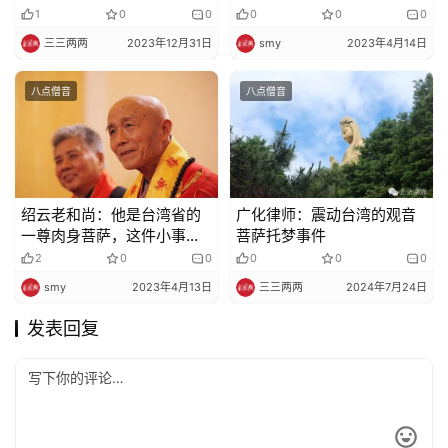
因就是无休止的攀比造成的
1
0
0
0
0
0
三三两两
2023年12月31日
smy
2023年4月14日
八点僧音
八点僧音
绍云老和尚：他是台湾省的
广化律师：震动台湾的观音
一尊肉身菩萨，这件小事，
菩萨托梦事件
给他增加了大福德
2
0
0
0
0
0
smy
2023年4月13日
三三两两
2024年7月24日
发表回复