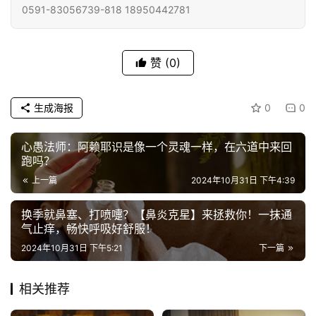
僧
0591-83056739-818 18950442781
访
谈
赞
(0)
心
乐
生成海报
0
0
菩
提
心愚法师：阿赖耶识是像一个灵魂一样，在六道中来回
跑吗？
专
上一篇
2024年10月31日 下午4:39
题
换季就鼻塞、打喷嚏？【鼻炎克星】来拯救你！一抹通
公
气止痒，畅快呼吸好舒服！
益
2024年10月31日 下午5:21
下一篇
慈
善
相关推荐
佛