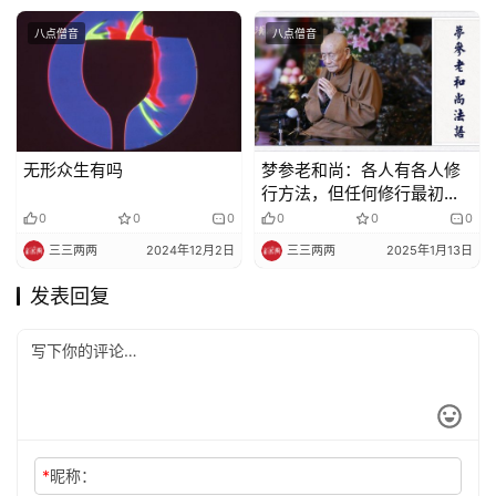
八点僧音
八点僧音
无形众生有吗
梦参老和尚：各人有各人修
行方法，但任何修行最初法
门都要先修这个
0
0
0
0
0
0
三三两两
2024年12月2日
三三两两
2025年1月13日
发表回复
*
昵称：