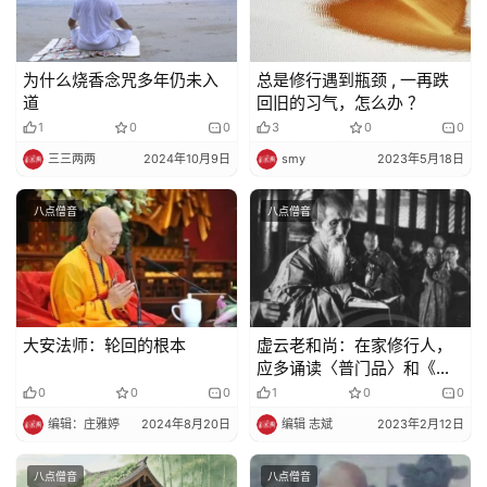
为什么烧香念咒多年仍未入
总是修行遇到瓶颈 , 一再跌
道
回旧的习气，怎么办 ？
1
0
0
3
0
0
三三两两
2024年10月9日
smy
2023年5月18日
八点僧音
八点僧音
大安法师：轮回的根本
虚云老和尚：在家修行人，
应多诵读〈普门品〉和《地
藏经》
0
0
0
1
0
0
编辑：庄雅婷
2024年8月20日
编辑 志斌
2023年2月12日
八点僧音
八点僧音