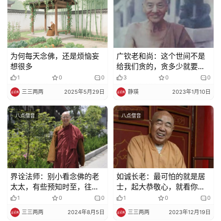
为何每天念佛，还是烦恼妄
广钦老和尚：这个世间不是
想很多
给我们贪的，贪多少就要还
多少
1
0
0
3
0
0
三三两两
2025年5月29日
静瑛
2023年1月10日
八点僧音
八点僧音
界诠法师：别小看念佛的老
如诚长老：最可怕的就是居
太太，有些预知时至，往生
士，起大恭敬心，就看你出
的时候很好
家人动不动心
1
0
0
1
0
0
三三两两
2024年8月5日
三三两两
2023年12月19日