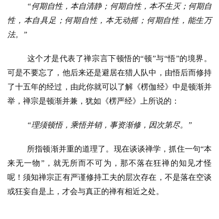
“何期自性，本自清静；何期自性，本不生灭；何期自
性，本自具足；何期自性，本无动摇；何期自性，能生万
八
法。”
点
僧
这个才是代表了禅宗言下顿悟的
“顿”与“悟”的境界。
音
可是不要忘了，他后来还是避居在猎人队中，由悟后而修持
了十五年的经过，由此你就可以了解《楞伽经》中是顿渐并
高
僧
举，禅宗是顿渐并兼，犹如《楞严经》上所说的：
访
谈
“理须顿悟，乘悟并销，事资渐修，因次第尽。”
所指顿渐并重的道理了。现在谈谈禅学，抓住一句
“本
心
乐
来无一物”，就无所而不可为，那不落在狂禅的知见才怪
菩
呢！须知禅宗正有严谨修持工夫的层次存在，不是落在空谈
提
或狂妄自是上，才会与真正的禅有相近之处。
专