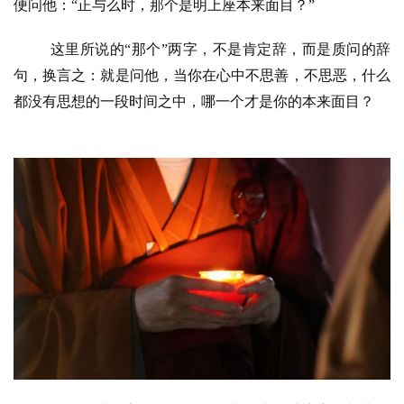
便问他：“正与么时，那个是明上座本来面目？”
频
这里所说的
“那个”两字，不是肯定辞，而是质问的辞
纪
句，换言之：就是问他，当你在心中不思善，不思恶，什么
录
都没有思想的一段时间之中，哪一个才是你的本来面目？
佛
教
艺
术
政
策
法
规
免
责