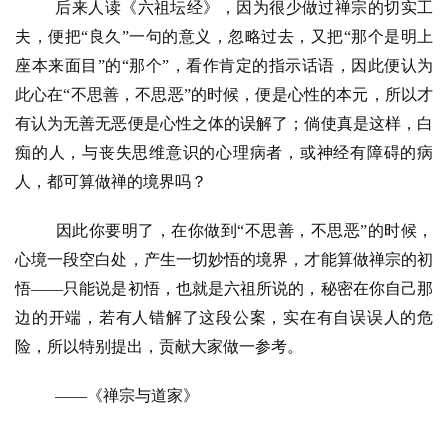
后来人读《六祖坛经》，因为很少做过禅宗的切实工
声
明
夫，便把
“良久”一句的意义，忽略过去，又把“那个是明上
座本来面目”的“那个”，看作肯定的指示话语，因此便认为
此心在“不思善，不思恶”的时候，便是心性的本元，所以才
有认为无善无恶便是心性之体的误解了；倘使真是这样，白
痴的人，与丧失思维意识的心理病者，或神经有障碍的病
人，都可算做禅的境界吗？
因此你要明了，在你做到
“不思善，不思恶”的时候，
心境一段空白处，产生一切妙悟的境界，才能算做禅宗的初
悟——只能说是初悟，也就是六祖所说的，秘密在你自己那
边的开端，若有人错解了这段公案，实在有自误误人的危
险，所以特别提出，贡献大家做一参考。
——《禅宗与道家》