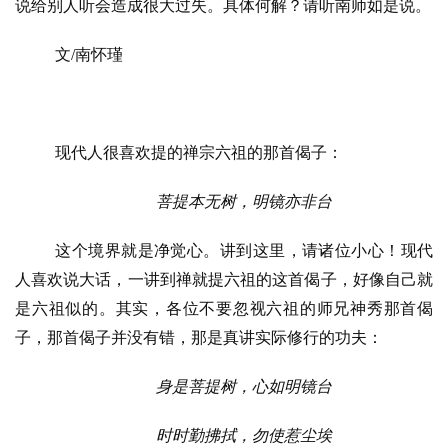
说给别人听会造成很大过失。具体何解？请听南师如是说。
文
/南怀瑾
现代人很喜欢提的禅宗六祖的那首偈子：
菩提本无树，明镜亦非台
这个境界就是净觉心。讲到这里，请诸位小心！现代
人喜欢说大话，一讲到禅就提六祖的这首偈子，好像自己就
是六祖似的。其实，各位不要忽视六祖的师兄神秀那首偈
子，那首偈子并没有错，那是真讲实际修行的功夫：
身是菩提树，心如明镜台
时时勤拂拭，勿使惹尘埃