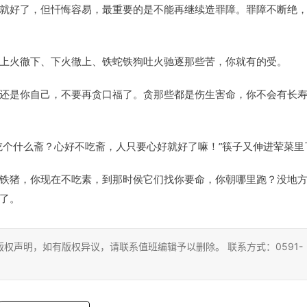
就好了，但忏悔容易，最重要的是不能再继续造罪障。罪障不断绝
上火徹下、下火徹上、铁蛇铁狗吐火驰逐那些苦，你就有的受。
还是你自己，不要再贪口福了。贪那些都是伤生害命，你不会有长
吃个什么斋？心好不吃斋，人只要心好就好了嘛！”筷子又伸进荤菜里
铁猪，你现在不吃素，到那时侯它们找你要命，你朝哪里跑？没地
了。
权声明，如有版权异议，请联系值班编辑予以删除。 联系方式：0591-