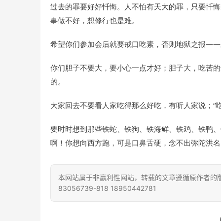
过去的罪要好好忏悔。人不怕有天大的罪，只要忏悔
事做不好，想修行也是难。
希望你们参加会后就要戒口吃素，否则地狱之报——
你们胆子不要大，要小心一点才好；胆子大，吃苦的
的。
大家回去不要看人家吃得那么好吃，有听人家说；“
要时时想到那些铁蛇、铁狗、铁海鲜、铁鸡、铁鸭、
啊！你想向西方跑，可是口鼻舌硬，念不出弥陀洪名
本网站属于非赢利性网站，转载的文章遵循原作者的版
83056739-818 18950442781