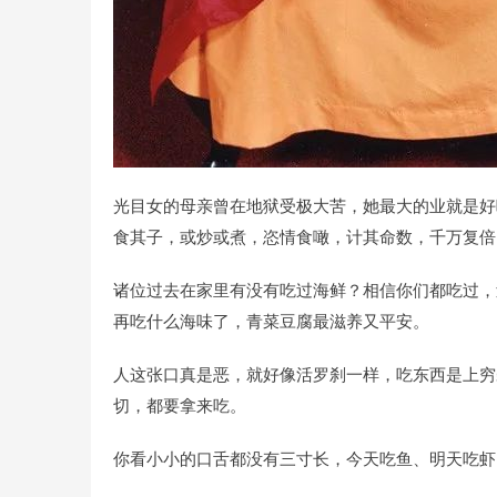
光目女的母亲曾在地狱受极大苦，她最大的业就是好
食其子，或炒或煮，恣情食噉，计其命数，千万复倍
诸位过去在家里有没有吃过海鲜？相信你们都吃过，
再吃什么海味了，青菜豆腐最滋养又平安。
人这张口真是恶，就好像活罗刹一样，吃东西是上穷
切，都要拿来吃。
你看小小的口舌都没有三寸长，今天吃鱼、明天吃虾