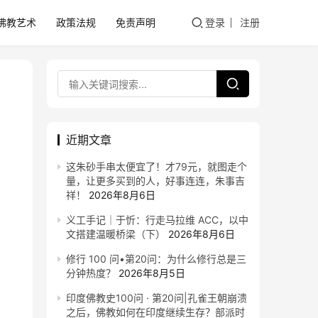
佛教艺术
政策法规
免责声明
登录
注册
近期文章
这朱砂手串太便宜了！才79元，就图走个
量，让更多买到的人，好事连连，朱事吉
祥！
2026年8月6日
义工手记｜于忻：行走马拉维 ACC，以中
文搭建温暖桥梁（下）
2026年8月6日
修行 100 问•第20问：为什么修行总是三
分钟热度？
2026年8月5日
印度佛教史100问 · 第20问|孔雀王朝崩溃
之后，佛教如何在印度继续生存？部派时