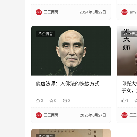
三三两两
2024年5月22日
smy
八点僧音
八点僧
倓虚法师：入佛法的快捷方式
印光大
子女，
0
0
0
1
三三两两
2025年6月27日
三三
八点僧音