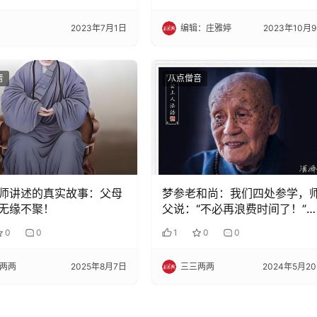
2023年7月1日
编辑：庄雅婷
2023年10月
音
八点僧音
师讲述的真实故事：父母
梦参老和尚：我们四处参学，
无缘不聚！
父说：“不必再浪费时间了！”
是什么意思呢？
0
0
1
0
0
两两
2025年8月7日
三三两两
2024年5月2