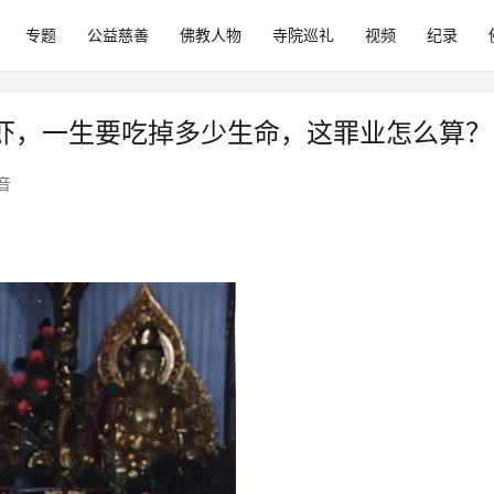
专题
公益慈善
佛教人物
寺院巡礼
视频
纪录
虾，一生要吃掉多少生命，这罪业怎么算？
音