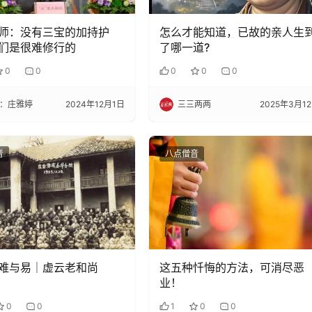
师：没有三宝的加持护
怎么才能知道，已故的亲人生
们是很难修行的
了哪一道?
0
0
0
0
0
：庄雅婷
2024年12月1日
三三两两
2025年3月1
音
八点僧音
难与易｜虚云老和尚
这五种忏悔的方法，可消尽恶
业！
0
0
1
0
0