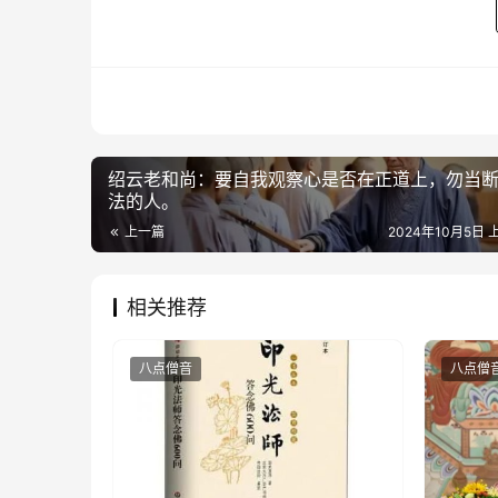
绍云老和尚：要自我观察心是否在正道上，勿当
法的人。
上一篇
2024年10月5日 上
相关推荐
八点僧音
八点僧