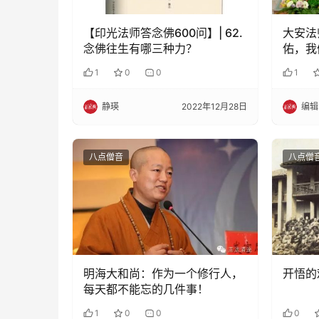
【印光法师答念佛600问】| 62.
大安法
念佛往生有哪三种力？
佑，我
1
0
0
1
静瑛
2022年12月28日
编辑
八点僧音
八点僧
明海大和尚：作为一个修行人，
开悟的
每天都不能忘的几件事！
1
0
0
0