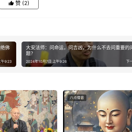
赞
(2)
断绝佛
大安法师：问命运，问吉凶，为什么不去问重要的
题？
午9:23
2024年10月7日 上午9:26
下
音
八点僧音