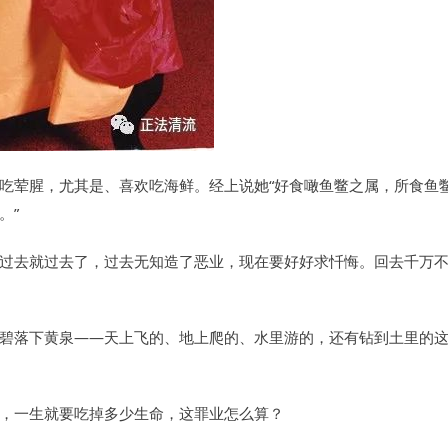
吃荤腥，尤其是、喜欢吃海鲜。经上说她“好食噉鱼鳖之属，所食鱼
。”
过去就过去了，过去无知造了恶业，现在要好好求忏悔。回去千万
碧落下黄泉——天上飞的、地上爬的、水里游的，还有钻到土里的
，一生就要吃掉多少生命，这罪业怎么算？