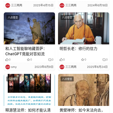
三三两两
2025年4月15日
三三两两
2024年6月18日
寺
八点僧音
八点僧音
院
巡
礼
视
和人工智能聊地藏菩萨：
明哲长老：修行的信力
频
ChatGPT竟能对答如流
0
0
0
0
0
0
纪
smy
2023年6月9日
三三两两
2025年6月24日
录
八点僧音
八点僧音
佛
教
艺
术
释源慧法师：如何才能认清
​黄檗禅师：如今末法向去，