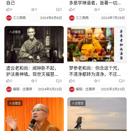
自己
多是学禅道者，皆著一切声
政
色
0
0
0
0
0
0
策
法
三三两两
2024年6月6日
三三两两
2024年7月29日
规
八点僧音
八点僧音
免
责
声
明
虚云老和尚：闻钟卧不起，
梦参老和尚：你念这个咒，
护法善神嗔。现世灭福慧，
不清净都转为清净，不庄严
死后堕蛇身！
转为庄严
0
0
0
0
0
0
编辑：庄雅婷
2024年5月23日
编辑：庄雅婷
2025年3月23日
八点僧音
八点僧音