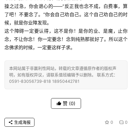
操之过急，你会退心的——“反正我也念不成，白费事，算
了吧！不要念了。”你会自己劝自己。这个自己劝自己的时
候，就是你业障发现。
这个障碍一定要认得，这不是你！是你的业、是魔，止你
念，不让你念！你一定要念！念到纯熟那就好了。所以这个
资
念佛求的时候，一定要这样子求。
讯
八
本网站属于非赢利性网站，转载的文章遵循原作者的版权声
点
明，如有版权异议，请联系值班编辑予以删除。 联系方式：
0591-83056739-818 18950442781
僧
音
赞
(0)
高
僧
访
生成海报
0
0
谈