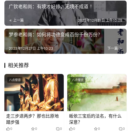
广钦老和尚：有境才好修，无境不成道 ！
心
乐
上一篇
2023年12月27日 上午10:08
菩
提
梦参老和尚：如何将功德变成百份千份万份？
专
2023年12月27日 上午10:23
下一篇
题
相关推荐
公
益
八点僧音
八点僧音
慈
善
佛
教
走三步退两步？那也比原地
皈依三宝后的法名，有什么
踏步强
深意？
人
登录
注册
物
0
0
0
0
0
0