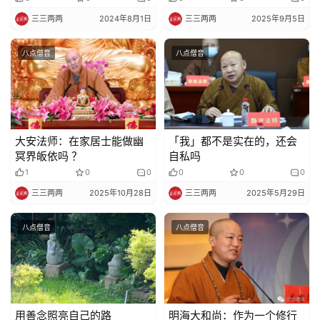
艺
三三两两
2024年8月1日
三三两两
2025年9月5日
术
八点僧音
八点僧音
政
策
法
规
大安法师：在家居士能做幽
「我」都不是实在的，还会
冥界皈依吗 ？
自私吗
免
1
0
0
0
0
0
责
三三两两
2025年10月28日
三三两两
2025年5月29日
声
明
八点僧音
八点僧音
用善念照亮自己的路
明海大和尚：作为一个修行