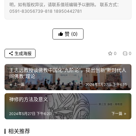
明，如有版权异议，请联系值班编辑予以删除。 联系方式：
僧
0591-83056739-818 18950442781
访
谈
赞
(0)
心
乐
菩
生成海报
0
0
提
王志远教授谈佛教中国化“九阶论”，提出创新“新时代人
间佛教”理论
专
题
上一篇
2024年5月27日 下午6:15
禅修的方法及意义
公
益
2024年5月27日 下午6:20
下一篇
慈
善
相关推荐