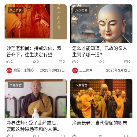
佛
教
八点僧音
八点僧音
人
登录
注册
物
寺
妙莲老和尚：持戒念佛，双
怎么才能知道，已故的亲人
院
管齐下，往生决定有望
生到了哪一道?
巡
2
0
0
0
0
0
礼
编辑：庄雅婷
2025年3月22日
三三两两
2025年3月12日
视
八点僧音
八点僧音
频
纪
录
净界法师 : 受了菩萨戒后，
净慧长老：当代僧伽的职志
佛
要跟这种磁场不和的人保持
距离
教
0
0
0
0
0
0