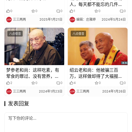
人，每天都不能忘的几件
事！
0
0
0
1
0
0
三三两两
2025年1月21日
编辑：庄雅婷
2024年5月24日
八点僧音
八点僧音
梦参老和尚：这样吃素，有
绍云老和尚：他被骗三百
荤食的罪过、没有营养，问
万，这样做却得了大福报
题可太大了！
——这就叫培大福报、积大
2
0
0
4
0
0
阴德
三三两两
2024年1月23日
三三两两
2024年1月26日
发表回复