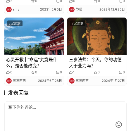
2
0
0
0
0
0
smy
2023年5月5日
静瑛
2022年12月25日
八点僧音
八点僧音
心灵开教 | “命运”究竟是什
三参法师：今天，你的功德
么，是否能改变？
大于业力吗？
0
0
0
1
0
0
三三两两
2024年6月28日
三三两两
2024年1月27日
发表回复