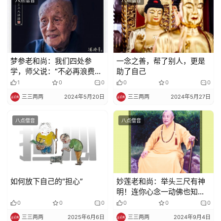
八点僧音
八点僧音
佛
教
人
登录
注册
物
梦参老和尚：我们四处参
一念之善，帮了别人，更是
寺
学，师父说：“不必再浪费时
助了自己
院
间了！”这是什么意思呢？
1
0
0
0
0
0
巡
三三两两
2024年5月20日
三三两两
2024年5月27日
礼
八点僧音
八点僧音
视
频
纪
录
如何放下自己的“担心”
妙莲老和尚：举头三尺有神
明！连你心念一动佛也知
道，这样你还敢胆大随便地
0
0
0
0
0
0
佛
胡思乱想吗?
三三两两
2025年6月6日
三三两两
2024年9月4日
教