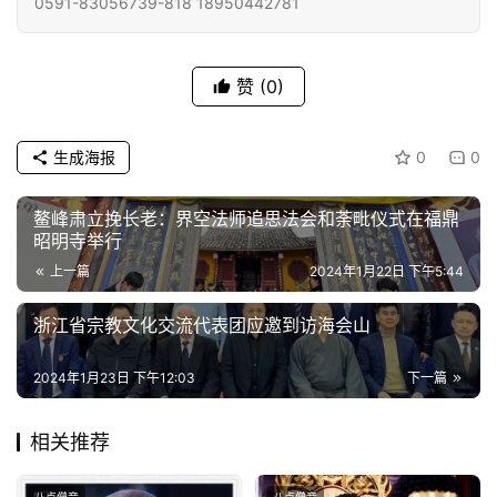
0591-83056739-818 18950442781
僧
访
谈
赞
(0)
心
生成海报
0
0
乐
菩
提
鳌峰肃立挽长老：界空法师追思法会和荼毗仪式在福鼎
昭明寺举行
上一篇
2024年1月22日 下午5:44
专
题
浙江省宗教文化交流代表团应邀到访海会山
公
2024年1月23日 下午12:03
下一篇
益
慈
相关推荐
善