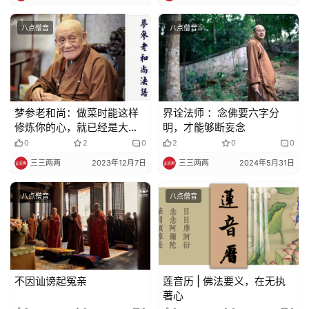
艺
八点僧音
八点僧音
术
政
策
法
梦参老和尚：做菜时能这样
界诠法师 ：念佛要六字分
规
修炼你的心，就已经是大菩
明，才能够断妄念
萨心
0
2
0
2
0
0
免
三三两两
2023年12月7日
三三两两
2024年5月31日
责
声
八点僧音
八点僧音
明
不因讪谤起冤亲
莲音历 | 佛法要义，在无执
著心