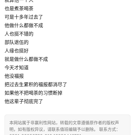
就算他一个人
也是煮茶喝茶
可是十多年过去了
他做什么都做不成
人也挺不错的
部队退伍的
人缘也挺好
就是做什么都做不成
今天才知道
资
他没福报
讯
把过去生累积的福报都消尽了
如果他不把喝茶的习惯断掉
八
他这辈子彻底完了
点
僧
音
本网站属于非赢利性网站，转载的文章遵循原作者的版权声
明，如有版权异议，请联系值班编辑予以删除。 联系方式：
高